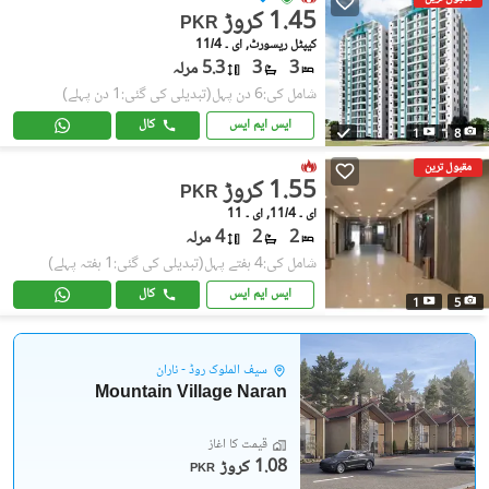
1.45 کروڑ
PKR
کیپٹل ریسورٹ, ای ۔ 11/4
3
3
5.3 مرلہ
شامل کی:6 دن پہل
(تبدیلی کی گئی:1 دن پہلے)
ایس ایم ایس
کال
1
8
مقبول ترین
1.55 کروڑ
PKR
ای ۔ 11/4, ای ۔ 11
2
2
4 مرلہ
شامل کی:4 ہفتے پہل
(تبدیلی کی گئی:1 ہفتہ پہلے)
ایس ایم ایس
کال
1
5
سیف الملوک روڈ - ناران
Mountain Village Naran
قیمت کا آغاز
1.08 کروڑ
PKR