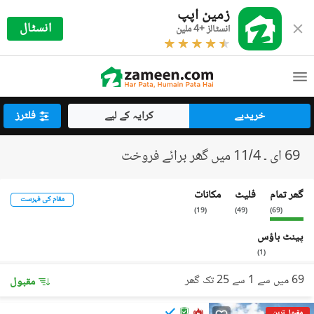
زمین اپپ
انسٹال
انسٹالز +4 ملین
خریدیے
کرایہ کے لیے
فلٹرز
69 ای ۔ 11/4 میں گھر برائے فروخت
گھر تمام
فلیٹ
مکانات
مقام کی فہرست
)
19
(
)
49
(
)
69
(
پینٹ ہاؤس
)
1
(
69 میں سے 1 سے 25 تک گھر
مقبول
مقبول ترین