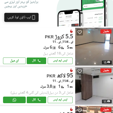
پراپٹیز کو بہتر اور تیزی سے
خریدیں اور بیچیں
ایپ ڈاؤن لوڈ کریں۔
مقبول
5.5 کروڑ
PKR
ای ۔ 11/4, ای ۔ 11
5
6
6 مرلہ
شامل کی:18 گھنٹے پہل
ای میل
ایس ایم ایس
کال
15
مقبول
95 لاکھ
PKR
ای ۔ 11/4, ای ۔ 11
1
1
3.8 مرلہ
شامل کی:3 دن پہل
(تبدیلی کی گئی:4 گھنٹے پہلے)
ایس ایم ایس
کال
11
مقبول