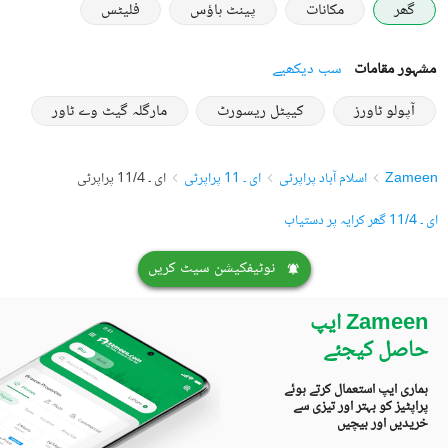
گھر
مکانات
پینٹ ہاؤس
فلیٹس
مشہور مقامات
سب دیکھیے
آپولو ٹاورز
کیپٹل ریسورٹ
مارگلہ گیٹ وے ٹاور
Zameen
اسلام آباد پراپرٹی
ای ۔ 11 پراپرٹی
ای ۔ 11/4 پراپرٹی
ای ۔ 11/4 گھر کرایہ پر دستیاب
نوٹیفکیشن سیٹ کریں
Zameen ایپ
حاصل کیجئے
ہماری ایپ استعمال کرتے ہوئے
پراپٹیز کو بہتر اور تیزی سے
خریدیں اور بیچیں