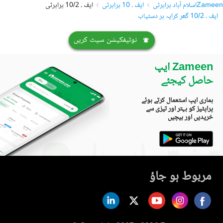
Zameen
اسلام آباد پراپرٹی
ایف ۔ 10 پراپرٹی
ایف ۔ 10/2 پراپرٹی
ایف ۔ 10/2 گھر کرایہ پر دستیاب
نوٹیفکیشن سیٹ کریں
Zameen ایپ
حاصل کیجئے
ہماری ایپ استعمال کرتے ہوئے
پراپٹیز کو بہتر اور تیزی سے
خریدیں اور بیچیں
مربوط ہو جاؤ