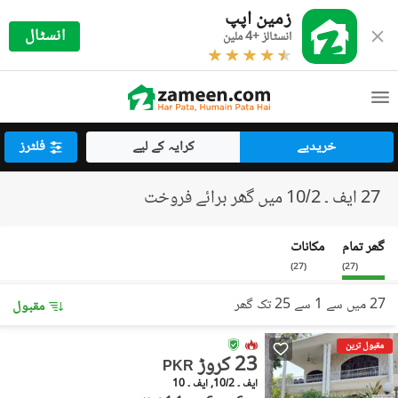
زمین اپپ
انسٹال
انسٹالز +4 ملین
خریدیے
کرایہ کے لیے
فلٹرز
27 ایف ۔ 10/2 میں گھر برائے فروخت
گھر تمام
مکانات
)
27
(
)
27
(
27 میں سے 1 سے 25 تک گھر
مقبول
مقبول ترین
23 کروڑ
PKR
ایف ۔ 10/2, ایف ۔ 10