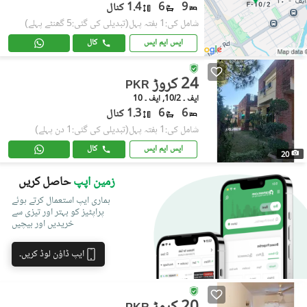
9
6
1.4 کنال
شامل کی:1 ہفتہ پہل
(تبدیلی کی گئی:5 گھنٹے پہلے)
ایس ایم ایس
کال
24 کروڑ
PKR
ایف ۔ 10/2, ایف ۔ 10
6
6
1.3 کنال
شامل کی:1 ہفتہ پہل
(تبدیلی کی گئی:1 دن پہلے)
ایس ایم ایس
کال
20
زمین اپپ
حاصل کریں
ہماری ایپ استعمال کرتے ہوئے
پراپٹیز کو بہتر اور تیزی سے
خریدیں اور بیچیں
ایپ ڈاؤن لوڈ کریں۔