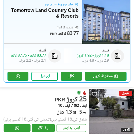
خان پور روڈ - ہری پور
Tomorrow Land Country Club
& Resorts
قیمت کا آغاز
83.77 لاکھ
PKR
فلیٹ
فلیٹ
1.18 کروڑ
-
1.92 کروڑ
83.77 لاکھ
-
87.75 لاکھ
2.9 مرلہ
-
4.8 مرلہ
2.1 مرلہ
-
2.2 مرلہ
محفوظ کریں
کال
ای میل
مقبول
25 کروڑ
PKR
ایف ۔ 10/2, ایف ۔ 10
5
1.3 کنال
شامل کی:18 گھنٹے پہل
(تبدیلی کی گئی:18 گھنٹے پہلے)
ایس ایم ایس
کال
21