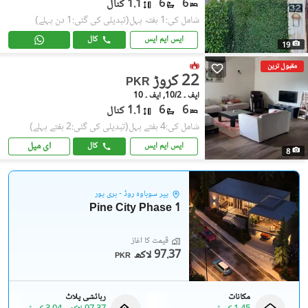
6
6
1.1 کنال
شامل کی:1 ہفتہ پہل
(تبدیلی کی گئی:1 دن پہلے)
ایس ایم ایس
کال
19
مقبول ترین
22 کروڑ
PKR
ایف ۔ 10/2, ایف ۔ 10
6
6
1.1 کنال
شامل کی:4 ہفتے پہل
(تبدیلی کی گئی:2 ہفتے پہلے)
ای میل
ایس ایم ایس
کال
8
پیر سوہاوہ روڈ - ہری پور
Pine City Phase 1
قیمت کا آغاز
97.37 لاکھ
PKR
مکانات
رہائشی پلاٹ