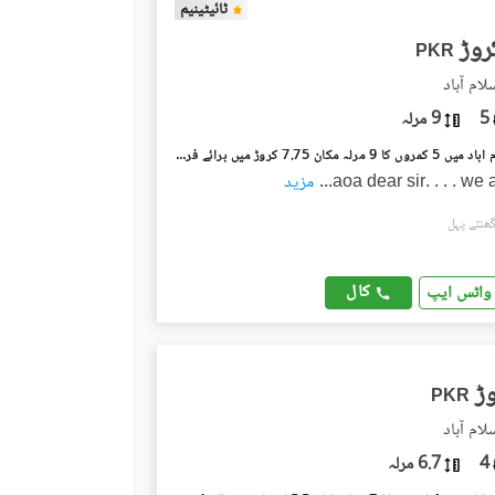
ٹائیٹینیم
PKR
5
9 مرلہ
جی ۔ 8 اسلام آباد میں 5 کمروں کا 9 مرلہ مکان 7.75 کروڑ میں برائے فروخت۔
aoa dear sir. . . . we
...
مزید
کال
واٹس ایپ
PKR
4
6.7 مرلہ