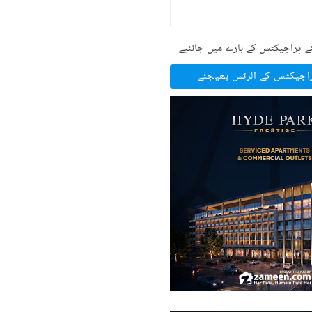
ے پراجیکٹس کے بارے میں جانئیے
راجیکٹس کے الرٹس بھیجئے