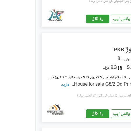
(تبدیلی کی گئی:2 دن پہلے)
کال
واٹس ایپ
PKR
5
9.3 مرلہ
جی ۔ 8/2 جی ۔ 8,اسلام آباد میں 5 کمروں کا 9 مرلہ مکان 7.5 کروڑ میں برائے فروخت۔
House for sale G8/2 Dd Pri
...
مزید
(تبدیلی کی گئی:21 گھنٹے پہلے)
کال
واٹس ایپ