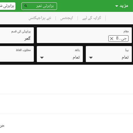
مز ید
پراپرٹی ش
کرایہ کے لیے
ایجنٹس
نئے پراجیکٹس
مقام
پراپرٹی کی قسم
گھر
جی ۔ 8
بیڈ
باتھ
مطلوبہ الفاظ
تمام
تمام
حرو