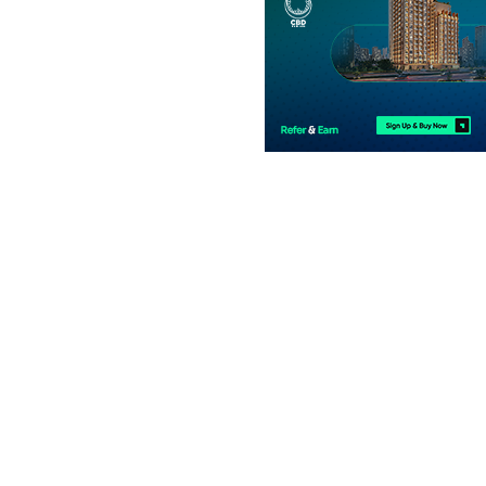
فلیٹ
61.91 لاکھ
-
1.08 کروڑ
1.9 مرلہ
-
3.3 مرلہ