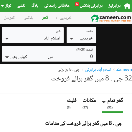
نیا
پراپرٹیز
پراپرٹی بلاکس
علاقائی راہنمائی
بلاگ
نقشے
ٹولز
خریدیے
گھر
پلاٹس
کمرشل
مقصد
شہر
خریدیے
اسلام آباد
قیمت (PKR)
0
کوئی بھی
سے
Zameen
اسلام آباد پراپرٹی
جی ۔ 8 پراپرٹی
32 جی ۔ 8 میں گھر برائے فروخت
گھر تمام
مکانات
فلیٹ
)
5
(
)
27
(
)
32
(
جی ۔ 8 میں گھر برائے فروخت کے مقامات