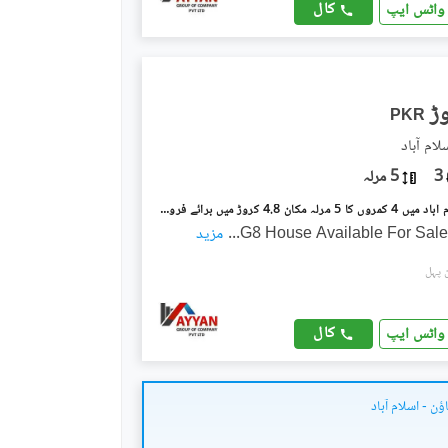
کال
واٹس ایپ
PKR
3
5 مرلہ
جی ۔ 8 اسلام آباد میں 4 کمروں کا 5 مرلہ مکان 4.8 کروڑ میں برائے فروخت۔
G8 House Available For Sale
...
مزید
کال
واٹس ایپ
ٔن - اسلام آباد