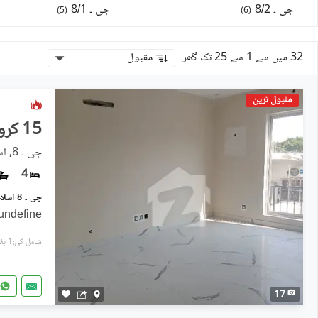
جی ۔ 8/2
جی ۔ 8/1
)
5
(
)
6
(
32 میں سے 1 سے 25 تک گھر
مقبول
مقبول ترین
15 کروڑ
جی ۔ 8, اسلام آباد
4
undefine
شامل کی:1 ہفتہ پہل
17