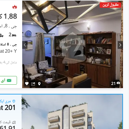
مقبول ترین
1.88 کروڑ
جی ۔ 8, اسلام آباد
2
lat 20+ Y
شامل کی:4 ہفتے پہل
ای 
21
مری ایک
201 Apartment
قیمت کا 