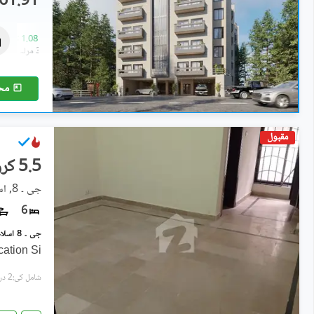
61.91 لاکھ
فلیٹ
61.91 لاکھ
-
1.08 کروڑ
1.9 مرلہ
-
3.3 مرلہ
مح
مقبول
5.5 کروڑ
جی ۔ 8, اسلام آباد
6
ation Si
شامل کی:2 دن پہل