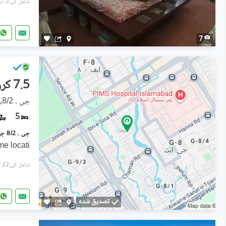
شامل کی:2 دن پہل
7
7.5 کروڑ
جی ۔ 8/2, جی ۔ 8
5
me locati
شامل کی:22 گھنٹے پہل
تصدیق شدہ