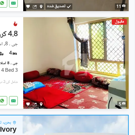
تصدیق شدہ
11
مقبول
4.8 کروڑ
جی ۔ 8, اسلام آباد
4
 4 Bed 3
شامل کی:2 دن پہل
5
بحریہ ٹاو
Ivory