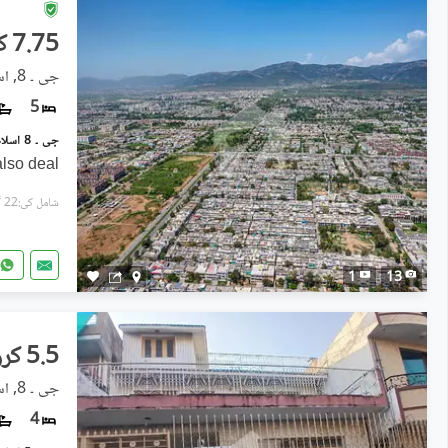
7.75 کروڑ
جی ۔ 8, اسلام آباد
5
 also deal
شامل کی:22 گھنٹے پہل
1
13
5.5 کروڑ
جی ۔ 8, اسلام آباد
4