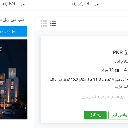
جی ۔ 8 مرکز
جی ۔ 8/3
)
1
(
)
1
(
سب سے پہلے نئ
نئے پ
PKR
4
11 مرلہ
جی ۔ 8 اسلام آباد میں 4 کمروں کا 11 مرلہ مکان 15.0 کروڑ میں برائے فروخت۔
...
مزید
(تبدیلی کی گئی:9 گھنٹے پہلے)
کال
واٹس ایپ