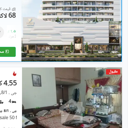
قیمت کا 
68 لاکھ
فلیٹ
1.09 کروڑ
-
1.46 کروڑ
2.6 مرلہ
-
3.2 مرلہ
مح
مقبول
4.55 کروڑ
جی ۔ 8/1, جی ۔ 8
4
sale 50 f