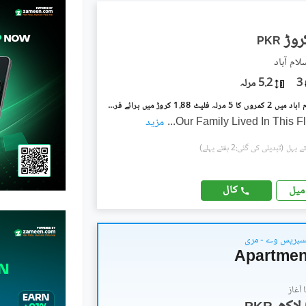
PKR
3
5.2 مرلہ
جی ۔ 8 اسلام آباد میں 2 کمروں کا 5 مرلہ فلیٹ 1.88 کروڑ میں برائے فروخت۔
Our Family Lived In This F
...
مزید
(تبدیلی کی گئی:2 ہفتے پہلے)
کال
میل
سپریس وے - مری
آغاز