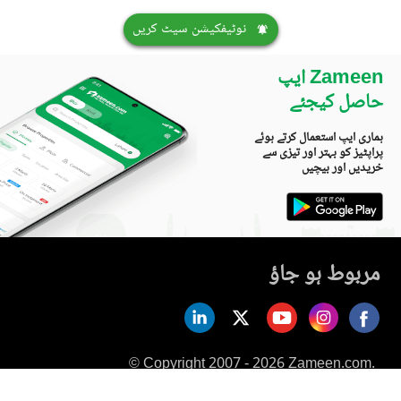
نوٹیفکیشن سیٹ کریں
Zameen ایپ
حاصل کیجئے
ہماری ایپ استعمال کرتے ہوئے
پراپٹیز کو بہتر اور تیزی سے
خریدیں اور بیچیں
مربوط ہو جاؤ
© Copyright 2007 - 2026 Zameen.com.
All Rights Reserved