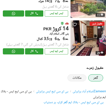
8
7
14 مرلہ
شامل کی:6 گھنٹے پہل
ایس ایم ایس
کال
11
مقبول ترین
14 کروڑ
PKR
بنی گالہ, اسلام آباد
6
6
3.5 کنال
شامل کی:7 گھنٹے پہل
(تبدیلی کی گئی:7 گھنٹے پہلے)
ایس ایم ایس
کال
29
مقبول زمرے
گھر
مکانات
Zameen
اسلام آباد پراپرٹی
پی ای سی ایچ ایس پراپرٹی
پی ای سی ایچ ایس - بلاک
ایم پراپرٹی
پی ای سی ایچ ایس - بلاک ایم گھر کرایہ پر دستیاب