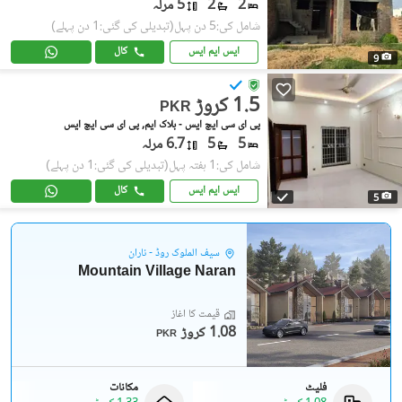
2
2
5 مرلہ
شامل کی:5 دن پہل
(تبدیلی کی گئی:1 دن پہلے)
ایس ایم ایس
کال
9
1.5 کروڑ
PKR
پی ای سی ایچ ایس - بلاک ایم, پی ای سی ایچ ایس
5
5
6.7 مرلہ
شامل کی:1 ہفتہ پہل
(تبدیلی کی گئی:1 دن پہلے)
ایس ایم ایس
کال
5
سیف الملوک روڈ - ناران
Mountain Village Naran
قیمت کا آغاز
1.08 کروڑ
PKR
فلیٹ
مکانات