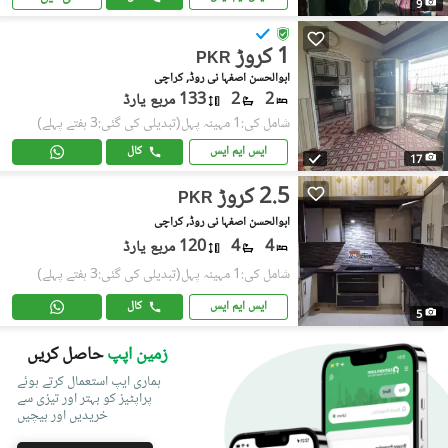
9
1 کروڑ
PKR
ابوالحسن اصفہا نی روڈ, کراچی
2
2
133 مربع یارڈ
شامل کی:1 مہینہ پہل
(تبدیلی کی گئی:3 ہفتے پہلے)
ایس ایم ایس
کال
17
2.5 کروڑ
PKR
ابوالحسن اصفہا نی روڈ, کراچی
4
4
120 مربع یارڈ
شامل کی:1 مہینہ پہل
(تبدیلی کی گئی:3 ہفتے پہلے)
ایس ایم ایس
کال
5
زمین اپپ
حاصل کریں
ہماری ایپ استعمال کرتے ہوئے
پراپٹیز کو بہتر اور تیزی سے
خریدیں اور بیچیں