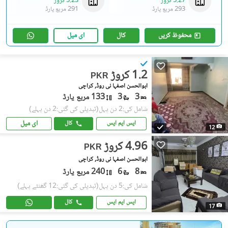
5.27 کروڑ
5.23 کروڑ
293 مربع یارڈ
291 مربع یارڈ
محفوظ کریں
کال
ای میل
1.2 کروڑ
PKR
ابوالحسن اصفہا نی روڈ, کراچی
3
3
133 مربع یارڈ
شامل کی:2 دن پہل
(تبدیلی کی گئی:2 دن پہلے)
ای میل
ایس ایم ایس
کال
12
4.96 کروڑ
PKR
ابوالحسن اصفہا نی روڈ, کراچی
8
6
240 مربع یارڈ
شامل کی:5 دن پہل
(تبدیلی کی گئی:12 گھنٹے پہلے)
ایس ایم ایس
کال
17