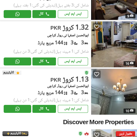
شامل کی:3 ہفتے پہل
(تبدیلی کی گئی:1 ہفتہ پہلے)
ایس ایم ایس
کال
9
1.32 کروڑ
PKR
ابوالحسن اصفہا نی روڈ, کراچی
3
3
144 مربع یارڈ
شامل کی:1 مہینہ پہل
(تبدیلی کی گئی:3 دن پہلے)
ایس ایم ایس
کال
16
ٹائیٹینیم
1.13 کروڑ
PKR
ابوالحسن اصفہا نی روڈ, کراچی
3
3
144 مربع یارڈ
شامل کی:1 مہینہ پہل
(تبدیلی کی گئی:1 دن پہلے)
ایس ایم ایس
کال
10
Discover More Properties
ٹائیٹینیم
مقبول ترین