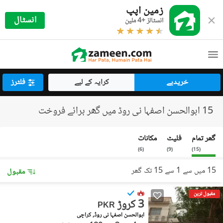
زمین اپپ
انسٹال
انسٹالز +4 ملین
خریدیے
کرایہ کے لیے
فلٹرز
15 ابوالحسن اصفہا نی روڈ میں گھر برائے فروخت
گھر تمام
فلیٹ
مکانات
)
6
(
)
9
(
)
15
(
15 میں سے 1 سے 15 تک گھر
مقبول
مقبول ترین
3 کروڑ
PKR
ابوالحسن اصفہا نی روڈ, کراچی