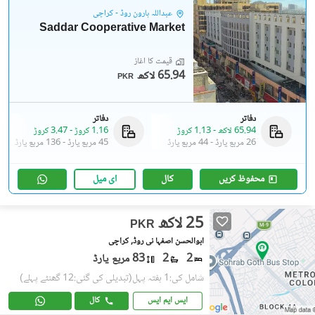
عبداللہ ہارون روڈ - کراچی
Saddar Cooperative Market
قیمت کا آغاز
65.94 لاکھ
PKR
دفاتر
دفاتر
65.94 لاکھ
-
1.13 کروڑ
1.16 کروڑ
-
3.47 کروڑ
26 مربع یارڈ
-
44 مربع یارڈ
45 مربع یارڈ
-
136 مربع یارڈ
محفوظ کریں
کال
ای میل
25 لاکھ
PKR
ابوالحسن اصفہا نی روڈ, کراچی
2
2
83 مربع یارڈ
شامل کی:1 ہفتہ پہل
(تبدیلی کی گئی:12 گھنٹے پہلے)
ایس ایم ایس
کال