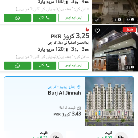
4
3
180 مربع یارڈ
شامل کی:1 ہفتہ پہل
(تبدیلی کی گئی:1 دن پہلے)
ایس ایم ایس
کال
1
32
مقبول
3.25 کروڑ
PKR
ابوالحسن اصفہا نی روڈ, کراچی
3
3
120 مربع یارڈ
شامل کی:1 ہفتہ پہل
(تبدیلی کی گئی:1 دن پہلے)
ایس ایم ایس
کال
21
جناح ایونیو - کراچی
Burj Al Jinnah
قیمت کا آغاز
3.43 کروڑ
PKR
فلیٹ
فلیٹ