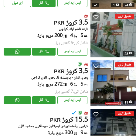
ای میل
ایس ایم ایس
کال
1
24
مقبول ترین
3.5 کروڑ
PKR
نارتھ ناظم آباد, کراچی
5
4
200 مربع یارڈ
شامل کی:5 گھنٹے پہل
ایس ایم ایس
کال
28
مقبول ترین
3.5 کروڑ
PKR
بحریہ ٹاؤن - پریسنٹ 8, بحریہ ٹاؤن کراچی
5
6
272 مربع یارڈ
شامل کی:7 گھنٹے پہل
ایس ایم ایس
کال
11
مقبول ترین
15.5 کروڑ
PKR
کراچی ایڈمنسٹریشن ایمپلائیز سوسائٹی, جمشید ٹاؤن
9
300 مربع یارڈ