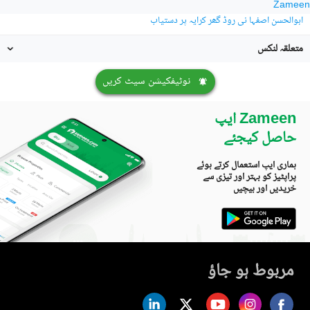
Zameen
ابوالحسن اصفہا نی روڈ گھر کرایہ پر دستیاب
متعلقہ لنکس
نوٹیفکیشن سیٹ کریں
Zameen ایپ
حاصل کیجئے
ہماری ایپ استعمال کرتے ہوئے
پراپٹیز کو بہتر اور تیزی سے
خریدیں اور بیچیں
مربوط ہو جاؤ