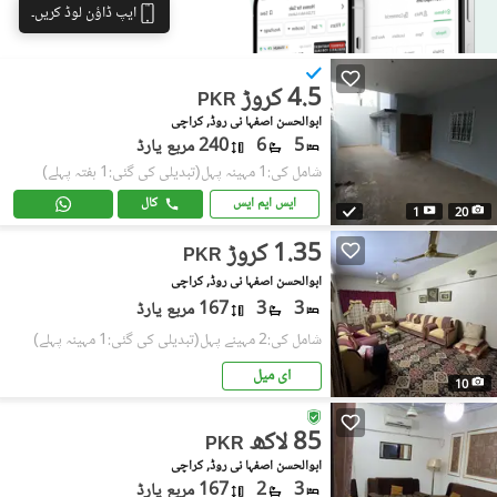
ایپ ڈاؤن لوڈ کریں۔
4.5 کروڑ
PKR
ابوالحسن اصفہا نی روڈ, کراچی
5
6
240 مربع یارڈ
شامل کی:1 مہینہ پہل
(تبدیلی کی گئی:1 ہفتہ پہلے)
ایس ایم ایس
کال
1
20
1.35 کروڑ
PKR
ابوالحسن اصفہا نی روڈ, کراچی
3
3
167 مربع یارڈ
شامل کی:2 مہینے پہل
(تبدیلی کی گئی:1 مہینہ پہلے)
ای میل
10
85 لاکھ
PKR
ابوالحسن اصفہا نی روڈ, کراچی
3
2
167 مربع یارڈ