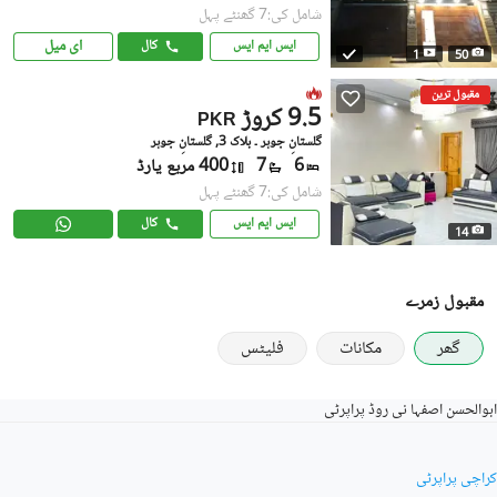
شامل کی:7 گھنٹے پہل
ای میل
ایس ایم ایس
کال
1
50
مقبول ترین
9.5 کروڑ
PKR
گلستانِِ جوہر ۔ بلاک 3, گلستانِ جوہر
6
7
400 مربع یارڈ
شامل کی:7 گھنٹے پہل
ایس ایم ایس
کال
14
مقبول زمرے
گھر
مکانات
فلیٹس
ابوالحسن اصفہا نی روڈ پراپرٹی
کراچی پراپرٹی