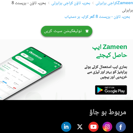
Zameen
کراچی پراپرٹی
بحریہ ٹاؤن کراچی پراپرٹی
بحریہ ٹاؤن - پریسنٹ 8
پراپرٹی
بحریہ ٹاؤن - پریسنٹ 8 گھر کرایہ پر دستیاب
نوٹیفکیشن سیٹ کریں
Zameen ایپ
حاصل کیجئے
ہماری ایپ استعمال کرتے ہوئے
پراپٹیز کو بہتر اور تیزی سے
خریدیں اور بیچیں
مربوط ہو جاؤ