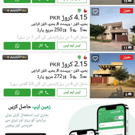
19
ٹائیٹینیم
مقبول
4.15 کروڑ
PKR
بحریہ ٹاؤن - پریسنٹ 8, بحریہ ٹاؤن کراچی
5
5
250 مربع یارڈ
شامل کی:1 دن پہل
(تبدیلی کی گئی:1 دن پہلے)
ایس ایم ایس
کال
11
ٹائیٹینیم
مقبول
2.15 کروڑ
PKR
بحریہ ٹاؤن - پریسنٹ 8, بحریہ ٹاؤن کراچی
5
5
272 مربع یارڈ
شامل کی:4 دن پہل
(تبدیلی کی گئی:22 گھنٹے پہلے)
ایس ایم ایس
کال
6
زمین اپپ
حاصل کریں
ہماری ایپ استعمال کرتے ہوئے
پراپٹیز کو بہتر اور تیزی سے
خریدیں اور بیچیں