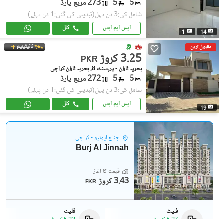
5
5
273 مربع یارڈ
شامل کی:3 دن پہل
(تبدیلی کی گئی:1 دن پہلے)
ایس ایم ایس
کال
1
14
ٹائیٹینیم
مقبول ترین
3.25 کروڑ
PKR
بحریہ ٹاؤن - پریسنٹ 8, بحریہ ٹاؤن کراچی
5
5
272 مربع یارڈ
شامل کی:3 دن پہل
(تبدیلی کی گئی:1 دن پہلے)
ایس ایم ایس
کال
19
جناح ایونیو - کراچی
Burj Al Jinnah
قیمت کا آغاز
3.43 کروڑ
PKR
فلیٹ
فلیٹ