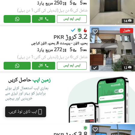
5
5
250 مربع یارڈ
شامل کی:6 دن پہل
(تبدیلی کی گئی:1 دن پہلے)
ایس ایم ایس
کال
14
مقبول
3.2 کروڑ
PKR
بحریہ ٹاؤن - پریسنٹ 8, بحریہ ٹاؤن کراچی
5
5
272 مربع یارڈ
شامل کی:6 دن پہل
(تبدیلی کی گئی:1 دن پہلے)
ایس ایم ایس
کال
12
زمین اپپ
حاصل کریں
ہماری ایپ استعمال کرتے ہوئے
پراپٹیز کو بہتر اور تیزی سے
خریدیں اور بیچیں
ایپ ڈاؤن لوڈ کریں۔