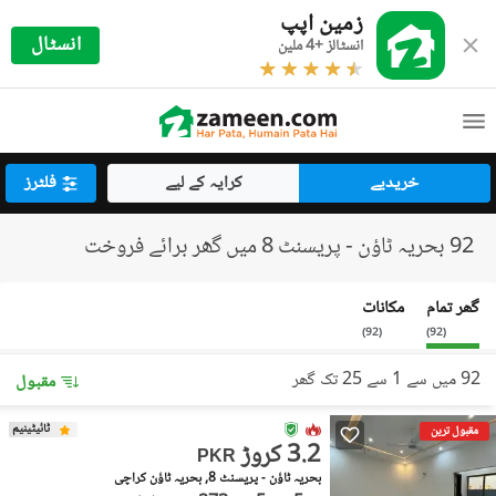
زمین اپپ
انسٹال
انسٹالز +4 ملین
خریدیے
کرایہ کے لیے
فلٹرز
92 بحریہ ٹاؤن - پریسنٹ 8 میں گھر برائے فروخت
گھر تمام
مکانات
)
92
(
)
92
(
92 میں سے 1 سے 25 تک گھر
مقبول
ٹائیٹینیم
مقبول ترین
3.2 کروڑ
PKR
بحریہ ٹاؤن - پریسنٹ 8, بحریہ ٹاؤن کراچی