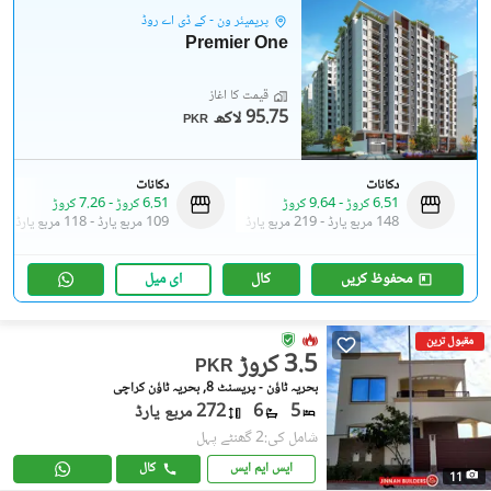
پریمیئر ون - کے ڈی اے روڈ
Premier One
قیمت کا آغاز
95.75 لاکھ
PKR
دکانات
دکانات
6.51 کروڑ
-
9.64 کروڑ
6.51 کروڑ
-
7.26 کروڑ
148 مربع یارڈ
-
219 مربع یارڈ
109 مربع یارڈ
-
118 مربع یارڈ
محفوظ کریں
کال
ای میل
مقبول ترین
3.5 کروڑ
PKR
بحریہ ٹاؤن - پریسنٹ 8, بحریہ ٹاؤن کراچی
5
6
272 مربع یارڈ
شامل کی:2 گھنٹے پہل
ایس ایم ایس
کال
11