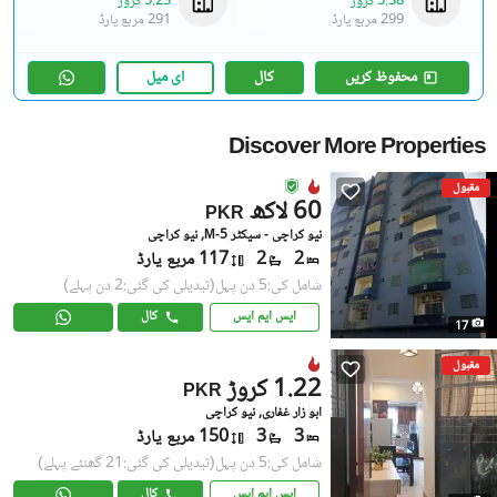
5.38 کروڑ
5.23 کروڑ
299 مربع یارڈ
291 مربع یارڈ
محفوظ کریں
کال
ای میل
Discover More Properties
مقبول
60 لاکھ
PKR
نیو کراچی - سیکٹر 5-M, نیو کراچی
2
2
117 مربع یارڈ
شامل کی:5 دن پہل
(تبدیلی کی گئی:2 دن پہلے)
ایس ایم ایس
کال
17
مقبول
1.22 کروڑ
PKR
ابو زار غفاری, نیو کراچی
3
3
150 مربع یارڈ
شامل کی:5 دن پہل
(تبدیلی کی گئی:21 گھنٹے پہلے)
ایس ایم ایس
کال