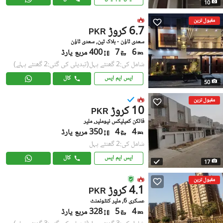
10
مقبول ترین
6.7 کروڑ
PKR
سعدی ٹاؤن - بلاک تین, سعدی ٹاؤن
6
7
400 مربع یارڈ
شامل کی:2 گھنٹے پہل
(تبدیلی کی گئی:2 گھنٹے پہلے)
ایس ایم ایس
کال
50
مقبول ترین
10 کروڑ
PKR
فالکن کمپلیکس نیوملیر, ملیر
4
4
350 مربع یارڈ
شامل کی:2 گھنٹے پہل
ایس ایم ایس
کال
17
مقبول ترین
4.1 کروڑ
PKR
عسکری 6, ملیر کنٹونمنٹ
4
5
328 مربع یارڈ