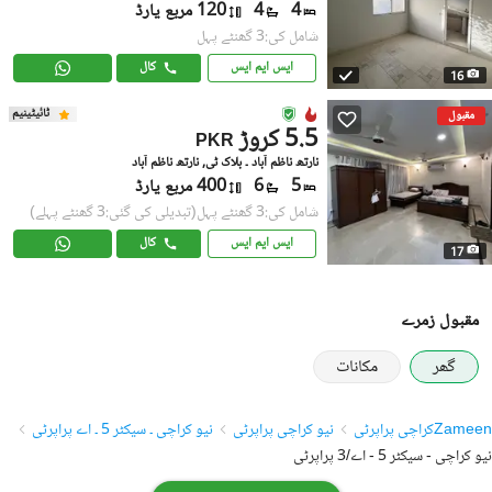
4
4
120 مربع یارڈ
شامل کی:3 گھنٹے پہل
ایس ایم ایس
کال
16
ٹائیٹینیم
مقبول
5.5 کروڑ
PKR
نارتھ ناظم آباد ۔ بلاک ٹی, نارتھ ناظم آباد
5
6
400 مربع یارڈ
شامل کی:3 گھنٹے پہل
(تبدیلی کی گئی:3 گھنٹے پہلے)
ایس ایم ایس
کال
17
مقبول زمرے
گھر
مکانات
Zameen
کراچی پراپرٹی
نیو کراچی پراپرٹی
نیو کراچی ۔ سیکٹر 5 ۔ اے پراپرٹی
نیو کراچی - سیکٹر 5 - اے/3 پراپرٹی