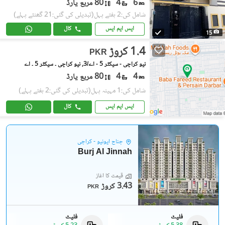
6
4
80 مربع یارڈ
شامل کی:2 ہفتے پہل
(تبدیلی کی گئی:21 گھنٹے پہلے)
ایس ایم ایس
کال
15
1.4 کروڑ
PKR
نیو کراچی - سیکٹر 5 - اے/3, نیو کراچی ۔ سیکٹر 5 ۔ اے
4
4
80 مربع یارڈ
شامل کی:1 مہینہ پہل
(تبدیلی کی گئی:2 ہفتے پہلے)
ایس ایم ایس
کال
جناح ایونیو - کراچی
Burj Al Jinnah
قیمت کا آغاز
3.43 کروڑ
PKR
فلیٹ
فلیٹ