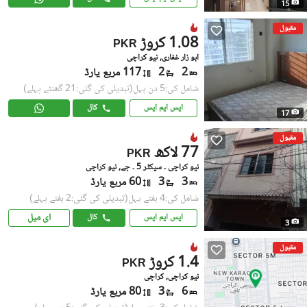
15
مقبول
1.08 کروڑ
PKR
ابو زار غفاری, نیو کراچی
2
2
117 مربع یارڈ
شامل کی:5 دن پہل
(تبدیلی کی گئی:21 گھنٹے پہلے)
ایس ایم ایس
کال
17
مقبول
77 لاکھ
PKR
نیو کراچی ۔ سیکٹر 5 ۔ جے, نیو کراچی
3
3
60 مربع یارڈ
شامل کی:4 ہفتے پہل
(تبدیلی کی گئی:2 ہفتے پہلے)
ای میل
ایس ایم ایس
کال
3
مقبول
1.4 کروڑ
PKR
نیو کراچی, کراچی
6
3
80 مربع یارڈ