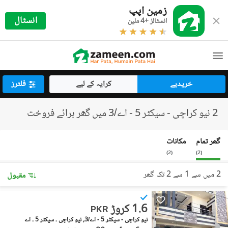
زمین اپپ
انسٹال
انسٹالز +4 ملین
خریدیے
کرایہ کے لیے
فلٹرز
2 نیو کراچی - سیکٹر 5 - اے/3 میں گھر برائے فروخت
گھر تمام
مکانات
)
2
(
)
2
(
2 میں سے 1 سے 2 تک گھر
مقبول
1.6 کروڑ
PKR
نیو کراچی - سیکٹر 5 - اے/3, نیو کراچی ۔ سیکٹر 5 ۔ اے