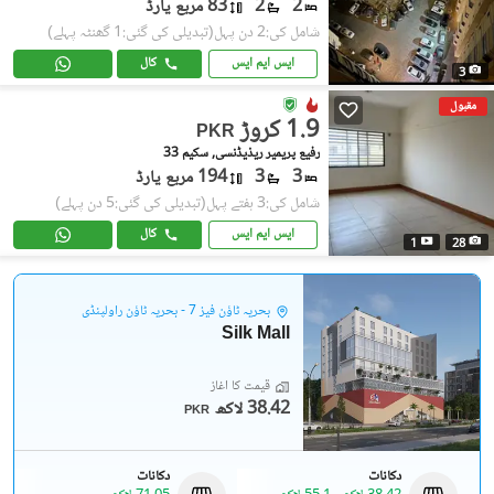
2
2
83 مربع یارڈ
شامل کی:2 دن پہل
(تبدیلی کی گئی:1 گھنٹہ پہلے)
ایس ایم ایس
کال
3
مقبول
1.9 کروڑ
PKR
رفیع پریمیر ریذیڈنسی, سکیم 33
3
3
194 مربع یارڈ
شامل کی:3 ہفتے پہل
(تبدیلی کی گئی:5 دن پہلے)
ایس ایم ایس
کال
1
28
بحریہ ٹاؤن فیز 7 - بحریہ ٹاؤن راولپنڈی
Silk Mall
قیمت کا آغاز
38.42 لاکھ
PKR
دکانات
دکانات