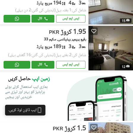
3
4
194 مربع یارڈ
شامل کی:1 ہفتہ پہل
(تبدیلی کی گئی:2 دن پہلے)
ایس ایم ایس
کال
15
1.95 کروڑ
PKR
رفیع پریمیر ریذیڈنسی, سکیم 33
3
3
189 مربع یارڈ
شامل کی:2 ہفتے پہل
(تبدیلی کی گئی:16 گھنٹے پہلے)
ایس ایم ایس
کال
12
زمین اپپ
حاصل کریں
ہماری ایپ استعمال کرتے ہوئے
پراپٹیز کو بہتر اور تیزی سے
خریدیں اور بیچیں
ایپ ڈاؤن لوڈ کریں۔
1.5 کروڑ
PKR