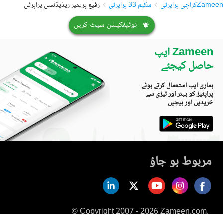
Zameen
کراچی پراپرٹی
سکیم 33 پراپرٹی
رفیع پریمیر ریذیڈنسی پراپرٹی
نوٹیفکیشن سیٹ کریں
Zameen ایپ
حاصل کیجئے
ہماری ایپ استعمال کرتے ہوئے
پراپٹیز کو بہتر اور تیزی سے
خریدیں اور بیچیں
مربوط ہو جاؤ
© Copyright 2007 - 2026 Zameen.com.