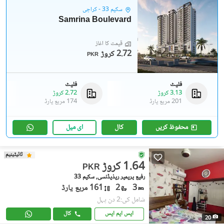
سکیم 33 - کراچی
Samrina Boulevard
قیمت کا آغاز
2.72 کروڑ
PKR
فلیٹ
فلیٹ
3.13 کروڑ
2.72 کروڑ
201 مربع یارڈ
174 مربع یارڈ
محفوظ کریں
کال
ای میل
ٹائیٹینیم
1.64 کروڑ
PKR
رفیع پریمیر ریذیڈنسی, سکیم 33
3
2
161 مربع یارڈ
شامل کی:2 دن پہل
ایس ایم ایس
کال
20