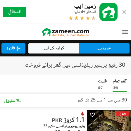
زمین اپپ
انسٹال
انسٹالز +4 ملین
خریدیے
کرایہ کے لیے
فلٹرز
30 رفیع پریمیر ریذیڈنسی میں گھر برائے فروخت
گھر تمام
فلیٹ
)
30
(
)
30
(
30 میں سے 1 سے 25 تک گھر
مقبول
مقبول
1.1 کروڑ
PKR
رفیع پریمیر ریذیڈنسی, سکیم 33