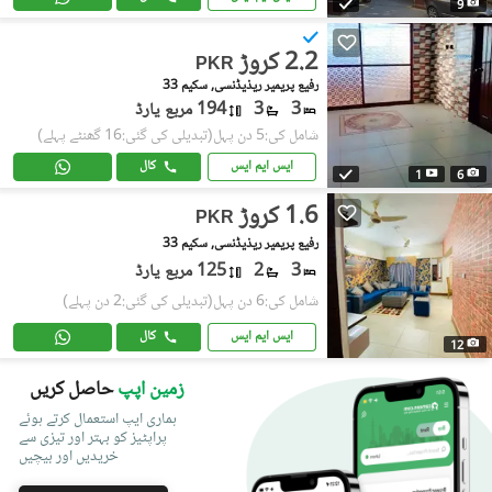
9
2.2 کروڑ
PKR
رفیع پریمیر ریذیڈنسی, سکیم 33
3
3
194 مربع یارڈ
شامل کی:5 دن پہل
(تبدیلی کی گئی:16 گھنٹے پہلے)
ایس ایم ایس
کال
1
6
1.6 کروڑ
PKR
رفیع پریمیر ریذیڈنسی, سکیم 33
3
2
125 مربع یارڈ
شامل کی:6 دن پہل
(تبدیلی کی گئی:2 دن پہلے)
ایس ایم ایس
کال
12
زمین اپپ
حاصل کریں
ہماری ایپ استعمال کرتے ہوئے
پراپٹیز کو بہتر اور تیزی سے
خریدیں اور بیچیں