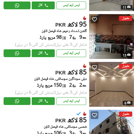
ایس ایم ایس
کال
11
مقبول
95 لاکھ
PKR
گلشن۔اے۔داد رحیم, شاہ فیصل ٹاؤن
9
7
98 مربع یارڈ
شامل کی:3 ہفتے پہل
(تبدیلی کی گئی:5 دن پہلے)
ایس ایم ایس
کال
13
مقبول
85 لاکھ
PKR
دہلی سوداگرن سوسائٹی, شاہ فیصل ٹاؤن
2
2
150 مربع یارڈ
شامل کی:3 ہفتے پہل
(تبدیلی کی گئی:6 دن پہلے)
ایس ایم ایس
کال
6
مقبول
85 لاکھ
PKR
شمسی سوسائٹی, شاہ فیصل ٹاؤن
3
3
106 مربع یارڈ