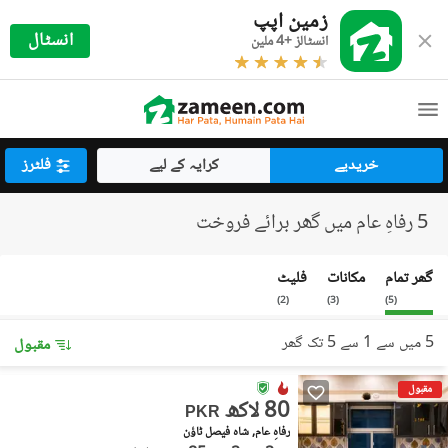
زمین اپپ
انسٹال
انسٹالز +4 ملین
خریدیے
کرایہ کے لیے
فلٹرز
5 رفاہِ عام میں گھر برائے فروخت
گھر تمام
مکانات
فلیٹ
)
2
(
)
3
(
)
5
(
5 میں سے 1 سے 5 تک گھر
مقبول
مقبول
80 لاکھ
PKR
رفاہِ عام, شاہ فیصل ٹاؤن