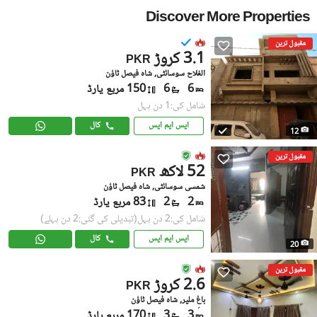
Discover More Properties
مقبول ترین
3.1 کروڑ
PKR
الفلاح سوسائٹی, شاہ فیصل ٹاؤن
6
6
150 مربع یارڈ
شامل کی:1 دن پہل
ایس ایم ایس
کال
12
مقبول ترین
52 لاکھ
PKR
شمسی سوسائٹی, شاہ فیصل ٹاؤن
2
2
83 مربع یارڈ
شامل کی:2 دن پہل
(تبدیلی کی گئی:2 دن پہلے)
ایس ایم ایس
کال
20
مقبول ترین
2.6 کروڑ
PKR
باغِ ملیر, شاہ فیصل ٹاؤن
3
3
170 مربع یارڈ