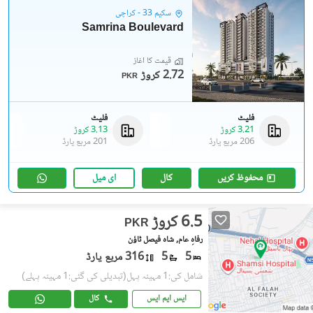
سکیم 33 - کراچی
Samrina Boulevard
قیمت کا آغاز
2.72 کروڑ
PKR
فلیٹ
فلیٹ
3.21 کروڑ
3.13 کروڑ
206 مربع یارڈ
201 مربع یارڈ
محفوظ کریں
کال
ای میل
6.5 کروڑ
PKR
رفاہِ عام, شاہ فیصل ٹاؤن
5
5
316 مربع یارڈ
شامل کی:1 مہینہ پہل
(تبدیلی کی گئی:1 مہینہ پہلے)
ایس ایم ایس
کال