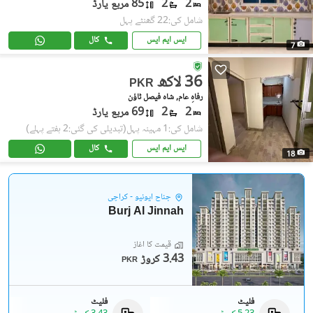
2
2
85 مربع یارڈ
شامل کی:22 گھنٹے پہل
ایس ایم ایس
کال
7
36 لاکھ
PKR
رفاہِ عام, شاہ فیصل ٹاؤن
2
2
69 مربع یارڈ
شامل کی:1 مہینہ پہل
(تبدیلی کی گئی:2 ہفتے پہلے)
ایس ایم ایس
کال
18
جناح ایونیو - کراچی
Burj Al Jinnah
قیمت کا آغاز
3.43 کروڑ
PKR
فلیٹ
فلیٹ