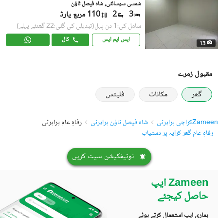
شمسی سوسائٹی, شاہ فیصل ٹاؤن
3
2
110 مربع یارڈ
شامل کی:1 دن پہل
(تبدیلی کی گئی:22 گھنٹے پہلے)
ایس ایم ایس
کال
13
مقبول زمرے
گھر
مکانات
فلیٹس
Zameen
کراچی پراپرٹی
شاہ فیصل ٹاؤن پراپرٹی
رفاہِ عام پراپرٹی
رفاہِ عام گھر کرایہ پر دستیاب
نوٹیفکیشن سیٹ کریں
Zameen ایپ
حاصل کیجئے
ہماری ایپ استعمال کرتے ہوئے