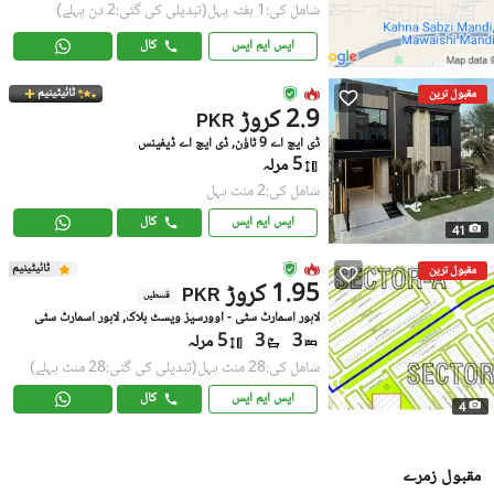
شامل کی:1 ہفتہ پہل
(تبدیلی کی گئی:2 دن پہلے)
ایس ایم ایس
کال
ٹائیٹینیم
مقبول ترین
2.9 کروڑ
PKR
ڈی ایچ اے 9 ٹاؤن, ڈی ایچ اے ڈیفینس
5 مرلہ
شامل کی:2 منٹ پہل
ایس ایم ایس
کال
41
ٹائیٹینیم
مقبول ترین
1.95 کروڑ
PKR
قسطیں
لاہور اسمارٹ سٹی - اوورسیز ویسٹ بلاک, لاہور اسمارٹ سٹی
3
3
5 مرلہ
شامل کی:28 منٹ پہل
(تبدیلی کی گئی:28 منٹ پہلے)
ایس ایم ایس
کال
4
مقبول زمرے