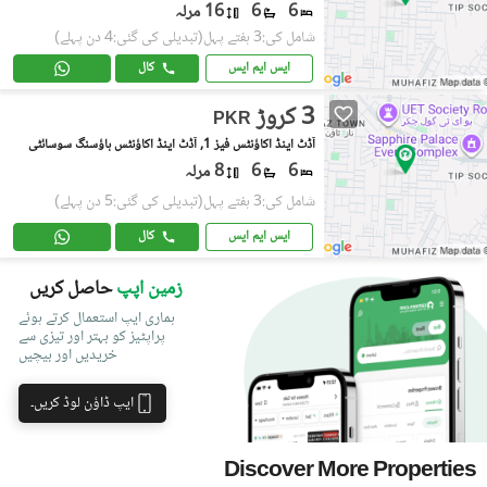
6
6
16 مرلہ
شامل کی:3 ہفتے پہل
(تبدیلی کی گئی:4 دن پہلے)
ایس ایم ایس
کال
3 کروڑ
PKR
آڈٹ اینڈ اکاؤنٹس فیز 1, آڈٹ اینڈ اکاؤنٹس ہاؤسنگ سوسائٹی
6
6
8 مرلہ
شامل کی:3 ہفتے پہل
(تبدیلی کی گئی:5 دن پہلے)
ایس ایم ایس
کال
زمین اپپ
حاصل کریں
ہماری ایپ استعمال کرتے ہوئے
پراپٹیز کو بہتر اور تیزی سے
خریدیں اور بیچیں
ایپ ڈاؤن لوڈ کریں۔
Discover More Properties