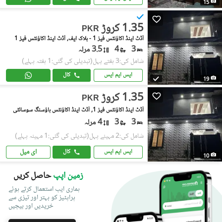
15
1.35 کروڑ
PKR
آڈٹ اینڈ اکاؤنٹس فیز 1 - بلاک ایف, آڈٹ اینڈ اکاؤنٹس فیز 1
3
4
3.5 مرلہ
شامل کی:3 ہفتے پہل
(تبدیلی کی گئی:1 ہفتہ پہلے)
ایس ایم ایس
کال
19
1.35 کروڑ
PKR
آڈٹ اینڈ اکاؤنٹس فیز 1, آڈٹ اینڈ اکاؤنٹس ہاؤسنگ سوسائٹی
3
3
4 مرلہ
شامل کی:2 مہینے پہل
(تبدیلی کی گئی:1 مہینہ پہلے)
ای میل
ایس ایم ایس
کال
10
زمین اپپ
حاصل کریں
ہماری ایپ استعمال کرتے ہوئے
پراپٹیز کو بہتر اور تیزی سے
خریدیں اور بیچیں