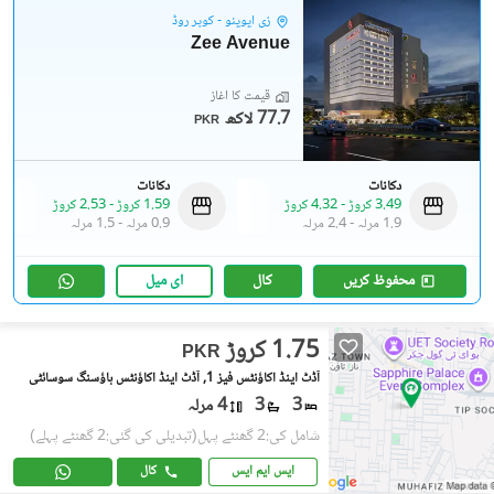
زی ایوینو - کوپر روڈ
Zee Avenue
قیمت کا آغاز
77.7 لاکھ
PKR
دکانات
دکانات
3.49 کروڑ
-
4.32 کروڑ
1.59 کروڑ
-
2.53 کروڑ
1.9 مرلہ
-
2.4 مرلہ
0.9 مرلہ
-
1.5 مرلہ
محفوظ کریں
کال
ای میل
1.75 کروڑ
PKR
آڈٹ اینڈ اکاؤنٹس فیز 1, آڈٹ اینڈ اکاؤنٹس ہاؤسنگ سوسائٹی
3
3
4 مرلہ
شامل کی:2 گھنٹے پہل
(تبدیلی کی گئی:2 گھنٹے پہلے)
ایس ایم ایس
کال