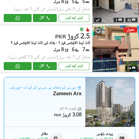
5
5
8 مرلہ
شامل کی:3 ہفتے پہل
(تبدیلی کی گئی:1 ہفتہ پہلے)
ایس ایم ایس
کال
1
32
مقبول
2.5 کروڑ
PKR
آڈٹ اینڈ اکاؤنٹس فیز 1 - بلاک ڈی, آڈٹ اینڈ اکاؤنٹس فیز 1
7
6
8 مرلہ
شامل کی:1 ہفتہ پہل
(تبدیلی کی گئی:13 گھنٹے پہلے)
ایس ایم ایس
کال
24
سی بی ڈی پنجاب پی سی بی ڈی ڈی اے - مین بلیوارڈ گلبرگ
Zameen Arx
قیمت کا آغاز
3.08 کروڑ
PKR
پینٹ ہاؤس
دفاتر