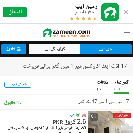
زمین اپپ
انسٹال
انسٹالز +4 ملین
خریدیے
کرایہ کے لیے
فلٹرز
17 آڈٹ اینڈ اکاؤنٹس فیز 1 میں گھر برائے فروخت
گھر تمام
مکانات
مقام کی فہرست
)
17
(
)
17
(
17 میں سے 1 سے 17 تک گھر
مقبول
مقبول ترین
2.6 کروڑ
PKR
آڈٹ اینڈ اکاؤنٹس فیز 1, آڈٹ اینڈ اکاؤنٹس ہاؤسنگ سوسائٹی