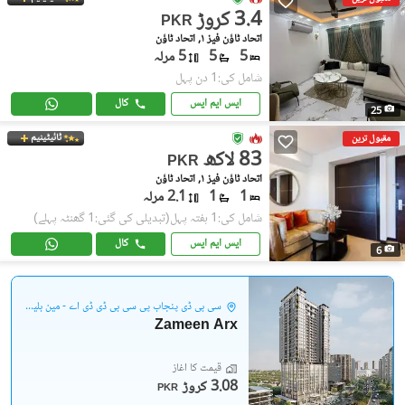
3.4 کروڑ
PKR
اتحاد ٹاؤن فیز ١, اتحاد ٹاؤن
5
5
5 مرلہ
شامل کی:1 دن پہل
ایس ایم ایس
کال
25
ٹائیٹینیم
مقبول ترین
83 لاکھ
PKR
اتحاد ٹاؤن فیز ١, اتحاد ٹاؤن
1
1
2.1 مرلہ
شامل کی:1 ہفتہ پہل
(تبدیلی کی گئی:1 گھنٹہ پہلے)
ایس ایم ایس
کال
6
سی بی ڈی پنجاب پی سی بی ڈی ڈی اے - مین بلیوارڈ گلبرگ
Zameen Arx
قیمت کا آغاز
3.08 کروڑ
PKR