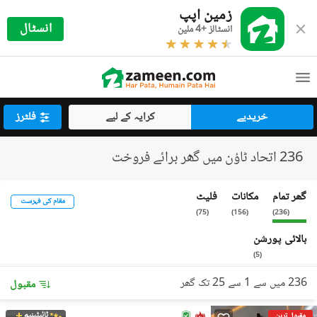
زمین اپپ
انسٹال
انسٹالز +4 ملین
خریدیے
کرایہ کے لیے
فلٹرز
236 اتحاد ٹاؤن میں گھر برائے فروخت
گھر تمام
مکانات
فلیٹ
مقام کی فہرست
)
75
(
)
156
(
)
236
(
بالائی پورشن
)
5
(
236 میں سے 1 سے 25 تک گھر
مقبول
ٹائیٹینیم
مقبول ترین