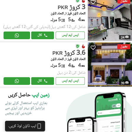
مقبول
3 کروڑ
PKR
اتحاد ٹاؤن فیز ١, اتحاد ٹاؤن
4
5
5 مرلہ
شامل کی:12 گھنٹے پہل
(تبدیلی کی گئی:12 گھنٹے پہلے)
ایس ایم ایس
کال
24
مقبول
3.6 کروڑ
PKR
اتحاد ٹاؤن فیز ١, اتحاد ٹاؤن
4
4
5 مرلہ
شامل کی:2 دن پہل
ایس ایم ایس
کال
39
زمین اپپ
حاصل کریں
ہماری ایپ استعمال کرتے ہوئے
پراپٹیز کو بہتر اور تیزی سے
خریدیں اور بیچیں
ایپ ڈاؤن لوڈ کریں۔