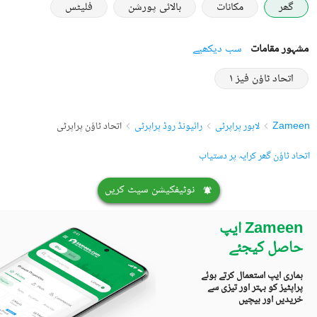
گھر
مکانات
بالائی پورشن
فلیٹس
مشہور مقامات
سب دیکھیے
اتحاد ٹاؤن فیز ١
Zameen
لاہور پراپرٹی
رائیونڈ روڈ پراپرٹی
اتحاد ٹاؤن پراپرٹی
اتحاد ٹاؤن گھر کرایہ پر دستیاب
نوٹیفکیشن سیٹ کریں
Zameen ایپ
حاصل کیجئے
ہماری ایپ استعمال کرتے ہوئے
پراپٹیز کو بہتر اور تیزی سے
خریدیں اور بیچیں