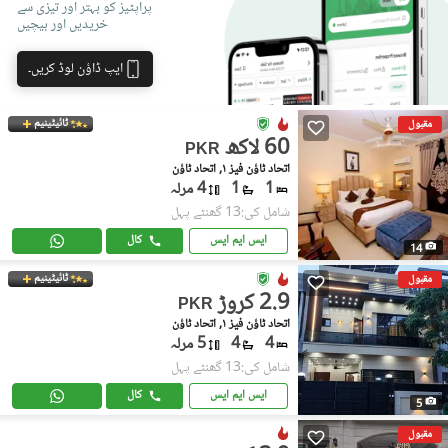
پراپٹیز کو بہتر اور تیزی سے
خریدیں اور بیچیں
ایپ ڈاؤن لوڈ کریں۔
ٹائیٹینیم
مقبول
60 لاکھ
PKR
اتحاد ٹاؤن فیز ١, اتحاد ٹاؤن
1
1
4 مرلہ
شامل کی:13 گھنٹے پہل
ایس ایم ایس
کال
14
ٹائیٹینیم
مقبول
2.9 کروڑ
PKR
اتحاد ٹاؤن فیز ١, اتحاد ٹاؤن
4
4
5 مرلہ
شامل کی:13 گھنٹے پہل
ایس ایم ایس
کال
5
مقبول