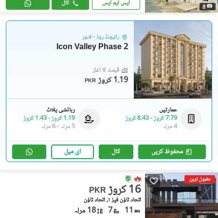
ایس ایم ایس
کال
8
رائیونڈ روڈ - لاہور
Icon Valley Phase 2
قیمت کا آغاز
1.19 کروڑ
PKR
عمارتیں
رہائشی پلاٹ
7.79 کروڑ
-
8.43 کروڑ
1.19 کروڑ
-
1.43 کروڑ
4 مرلہ
5 مرلہ
-
6 مرلہ
محفوظ کریں
کال
ای میل
مقبول ترین
16 کروڑ
PKR
اتحاد ٹاؤن فیز ١, اتحاد ٹاؤن
11
7
18 مرلہ