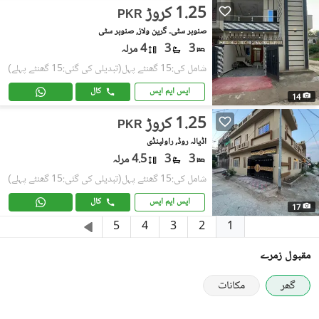
1.25 کروڑ
PKR
صنوبر سٹی۔ گرین ولاز, صنوبر سٹی
3
3
4 مرلہ
شامل کی:15 گھنٹے پہل
(تبدیلی کی گئی:15 گھنٹے پہلے)
ایس ایم ایس
کال
14
1.25 کروڑ
PKR
اڈیالہ روڈ, راولپنڈی
3
3
4.5 مرلہ
شامل کی:15 گھنٹے پہل
(تبدیلی کی گئی:15 گھنٹے پہلے)
ایس ایم ایس
کال
17
1
5
4
3
2
مقبول زمرے
گھر
مکانات