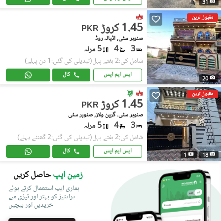
31
مقبول ترین
1.45 کروڑ
PKR
صنوبر سٹی, اڈیالہ روڈ
3
4
5 مرلہ
شامل کی:2 ہفتے پہل
(تبدیلی کی گئی:1 دن پہلے)
ایس ایم ایس
کال
20
مقبول ترین
1.45 کروڑ
PKR
صنوبر سٹی۔ گرین ولاز, صنوبر سٹی
3
4
5 مرلہ
شامل کی:2 ہفتے پہل
(تبدیلی کی گئی:2 گھنٹے پہلے)
ایس ایم ایس
کال
1
18
زمین اپپ
حاصل کریں
ہماری ایپ استعمال کرتے ہوئے
پراپٹیز کو بہتر اور تیزی سے
خریدیں اور بیچیں