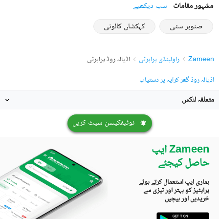
مشہور مقامات
سب دیکھیے
صنوبر سٹی
کہکشاں کالونی
Zameen
راولپنڈی پراپرٹی
اڈیالہ روڈ پراپرٹی
اڈیالہ روڈ گھر کرایہ پر دستیاب
متعلقہ لنکس
نوٹیفکیشن سیٹ کریں
Zameen ایپ
حاصل کیجئے
ہماری ایپ استعمال کرتے ہوئے
پراپٹیز کو بہتر اور تیزی سے
خریدیں اور بیچیں