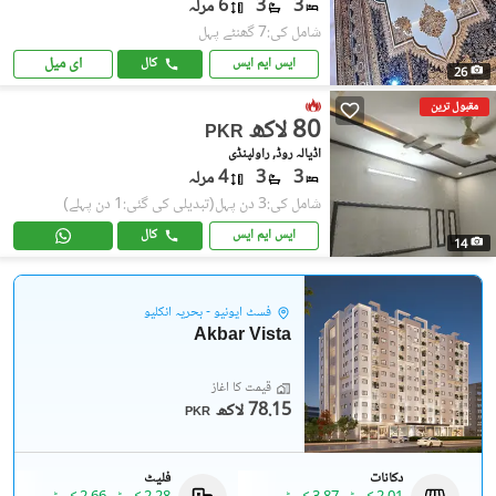
3
3
6 مرلہ
شامل کی:7 گھنٹے پہل
ای میل
ایس ایم ایس
کال
26
مقبول ترین
80 لاکھ
PKR
اڈیالہ روڈ, راولپنڈی
3
3
4 مرلہ
شامل کی:3 دن پہل
(تبدیلی کی گئی:1 دن پہلے)
ایس ایم ایس
کال
14
فسٹ ایونیو - بحریہ انکلیو
Akbar Vista
قیمت کا آغاز
78.15 لاکھ
PKR
دکانات
فلیٹ