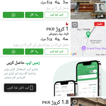
3
4
6 مرلہ
شامل کی:1 دن پہل
ایس ایم ایس
کال
29
مقبول
1 کروڑ
PKR
اڈیالہ روڈ, راولپنڈی
4
4
5 مرلہ
شامل کی:2 دن پہل
(تبدیلی کی گئی:2 دن پہلے)
ایس ایم ایس
کال
زمین اپپ
حاصل کریں
ہماری ایپ استعمال کرتے ہوئے
پراپٹیز کو بہتر اور تیزی سے
خریدیں اور بیچیں
ایپ ڈاؤن لوڈ کریں۔
1.8 کروڑ
PKR