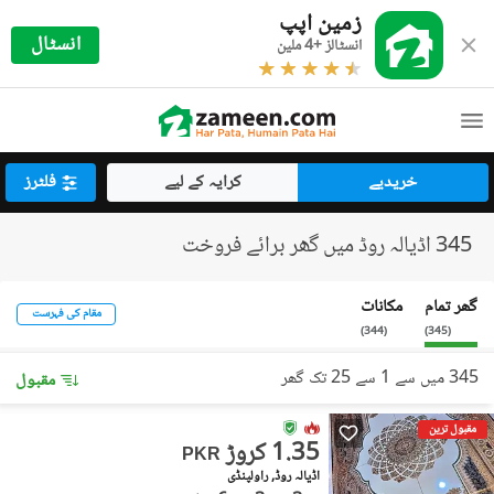
زمین اپپ
انسٹال
انسٹالز +4 ملین
خریدیے
کرایہ کے لیے
فلٹرز
345 اڈیالہ روڈ میں گھر برائے فروخت
گھر تمام
مکانات
مقام کی فہرست
)
344
(
)
345
(
345 میں سے 1 سے 25 تک گھر
مقبول
مقبول ترین
1.35 کروڑ
PKR
اڈیالہ روڈ, راولپنڈی