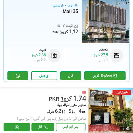
صدر - راولپنڈی
Mall 35
قیمت کا آغاز
1.12 کروڑ
PKR
دکانات
فلیٹ
27.5 کروڑ
2.36 کروڑ
1 کنال
2.2 مرلہ
محفوظ کریں
کال
ای میل
مقبول ترین
1.74 کروڑ
PKR
صنوبر سٹی, اڈیالہ روڈ
4
5
6.2 مرلہ
شامل کی:5 دن پہل
(تبدیلی کی گئی:1 دن پہلے)
ایس ایم ایس
کال
33