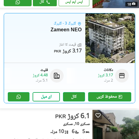
ایس ایم ایس
کال
18
گلبرگ 3 - گلبرگ
Zameen NEO
قیمت کا آغاز
3.17 کروڑ
PKR
دکانات
فلیٹ
3.17 کروڑ
4.48 کروڑ
2 مرلہ
5.1 مرلہ
محفوظ کریں
کال
ای میل
6.1 کروڑ
PKR
عسکری 10, عسکری
5
6
10 مرلہ