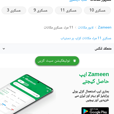
عسکری 10
عسکری 11
عسکری 9
عسکری 3
Zameen
لاہور مکانات
11 مرلہ عسکری مکانات
عسکری 11 مرلہ مکانات کرایہ پر دستیاب
متعلقہ لنکس
نوٹیفکیشن سیٹ کریں
Zameen ایپ
حاصل کیجئے
ہماری ایپ استعمال کرتے ہوئے
پراپٹیز کو بہتر اور تیزی سے
خریدیں اور بیچیں