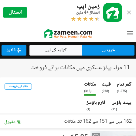
زمین اپپ
انسٹال
انسٹالز +4 ملین
خریدیے
کرایہ کے لیے
فلٹرز
11 مرلہ بیڈز عسکری میں مکانات برائے فروخت
گھر تمام
فلیٹ
مکانات
مقام کی فہرست
)
315
(
)
948
(
)
1,275
(
پینٹ ہاؤس
فارم ہاؤسز
)
1
(
)
11
(
162 میں سے 151 سے 162 تک مکانات
مقبول