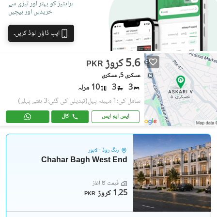
پراپٹیز کو بہتر اور تیزی سے
خریدیں اور بیچیں
ایپ ڈاؤن لوڈ کریں۔
5.6 کروڑ
PKR
عسکری 5, عسکری
3
3
10 مرلہ
شامل کی:1 مہینہ پہل
(تبدیلی کی گئی:3 ہفتے پہلے)
ایس ایم ایس
کال
رِنگ روڈ - لاہور
Chahar Bagh West End
قیمت کا آغاز
1.25 کروڑ
PKR