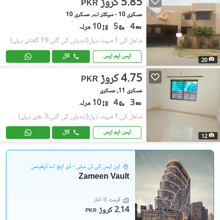
5.85 کروڑ
PKR
عسکری 10 - سیکٹر اے, عسکری 10
4
5
10 مرلہ
شامل کی:1 مہینہ پہل
(تبدیلی کی گئی:19 گھنٹے پہلے)
ایس ایم ایس
کال
20
4.75 کروڑ
PKR
عسکری 11, عسکری
3
4
10 مرلہ
شامل کی:1 مہینہ پہل
(تبدیلی کی گئی:3 ہفتے پہلے)
ایس ایم ایس
کال
12
این ایس آئی ٹی سٹی - ڈی ایچ اے ڈیفینس
Zameen Vault
قیمت کا آغاز
2.14 کروڑ
PKR