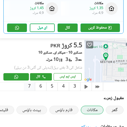
مکانات
مکانات
1.35 کروڑ
1.45 کروڑ
4.9 مرلہ
4.9 مرلہ
محفوظ کریں
کال
ای میل
5.5 کروڑ
PKR
عسکری 10 - صیکٹر ای, عسکری 10
3
3
10 مرلہ
شامل کی:3 ہفتے پہل
(تبدیلی کی گئی:3 دن پہلے)
ایس ایم ایس
کال
7
6
5
4
3
مقبول زمرے
گھر
مکانات
فارم ہاؤس
پینٹ ہاؤس
فلیٹ
مشہور مقامات
سب دیکھیے