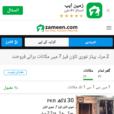
زمین اپپ
انسٹال
انسٹالز +4 ملین
خریدیے
کرایہ کے لیے
فلٹرز
2 مرلہ بیڈز غوری ٹاؤن فیز 7 میں مکانات برائے فروخت
گھر تمام
مکانات
مقام کی فہرست
)
7
(
)
7
(
1 میں سے 1 سے 1 تک مکانات
مقبول
30 لاکھ
PKR
غوری ٹاؤن فیز 7, غوری ٹاؤن
1
1
2.2 مرلہ