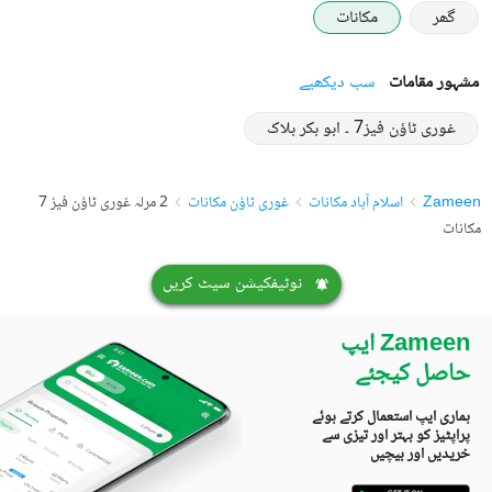
گھر
مکانات
مشہور مقامات
سب دیکھیے
غوری ٹاؤن فیز7 ۔ ابو بکر بلاک
Zameen
اسلام آباد مکانات
غوری ٹاؤن مکانات
2 مرلہ غوری ٹاؤن فیز 7
مکانات
نوٹیفکیشن سیٹ کریں
Zameen ایپ
حاصل کیجئے
ہماری ایپ استعمال کرتے ہوئے
پراپٹیز کو بہتر اور تیزی سے
خریدیں اور بیچیں