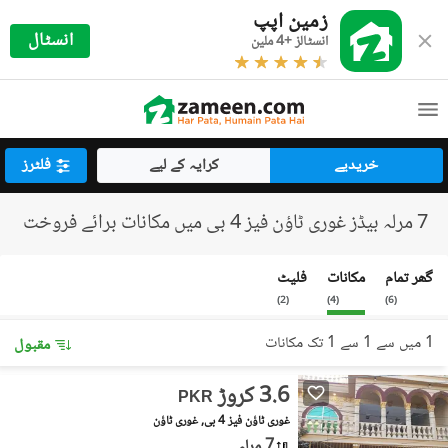
زمین اپپ
انسٹال
انسٹالز +4 ملین
خریدیے
کرایہ کے لیے
فلٹرز
7 مرلہ بیڈز غوری ٹاؤن فیز 4 بی میں مکانات برائے فروخت
گھر تمام
مکانات
فلیٹ
)
2
(
)
4
(
)
6
(
1 میں سے 1 سے 1 تک مکانات
مقبول
3.6 کروڑ
PKR
غوری ٹاؤن فیز 4 بی, غوری ٹاؤن
7 مرلہ