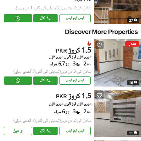
شامل کی:2 ہفتے پہل
(تبدیلی کی گئی:1 دن پہلے)
ایس ایم ایس
کال
27
Discover More Properties
مقبول
1.5 کروڑ
PKR
غوری ٹاؤن فیز 5بی, غوری ٹاؤن
2
3
6.7 مرلہ
شامل کی:3 دن پہل
(تبدیلی کی گئی:7 گھنٹے پہلے)
ایس ایم ایس
کال
16
1.5 کروڑ
PKR
غوری ٹاؤن فیز 5بی, غوری ٹاؤن
2
3
6 مرلہ
شامل کی:2 دن پہل
(تبدیلی کی گئی:7 گھنٹے پہلے)
ای میل
ایس ایم ایس
کال
11