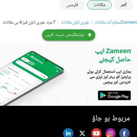
گھر
مکانات
فلیٹس
Zameen
اسلام آباد مکانات
غوری ٹاؤن مکانات
7 مرلہ غوری ٹاؤن فیز 4 بی مکانات
نوٹیفکیشن سیٹ کریں
Zameen ایپ
حاصل کیجئے
ہماری ایپ استعمال کرتے ہوئے
پراپٹیز کو بہتر اور تیزی سے
خریدیں اور بیچیں
مربوط ہو جاؤ