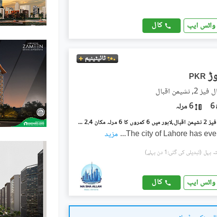
کال
واٹس ایپ
ٹائیٹینیم
PKR
نشیمنِ اقبال
6
6 مرلہ
نشیمنِ اقبال فیز 2 نشیمنِ اقبال,لاہور میں 6 کمروں کا 6 مرلہ مکان 2.4 کروڑ میں برائے فروخت۔
The city of Lahore has eve
...
مزید
(تبدیلی کی گئی:1 دن پہلے)
کال
واٹس ایپ