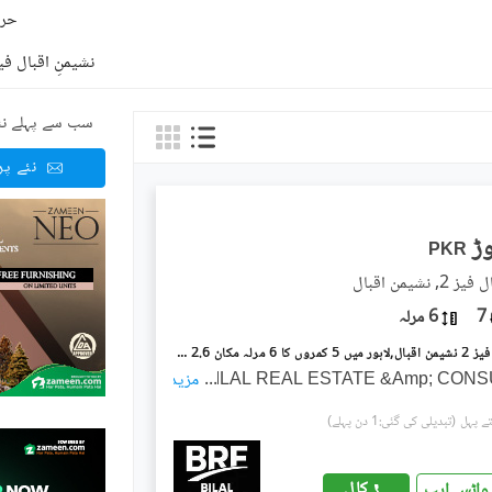
حرو
نشیمنِ اقبال فیز
سب سے پہلے نئ
نئے پ
PKR
نشیمنِ اقبال
7
6 مرلہ
نشیمنِ اقبال فیز 2 نشیمنِ اقبال,لاہور میں 5 کمروں کا 6 مرلہ مکان 2.6 کروڑ میں برائے فروخت۔
...
BILAL REAL ESTATE &Amp; CON
مزید
(تبدیلی کی گئی:1 دن پہلے)
کال
واٹس ایپ