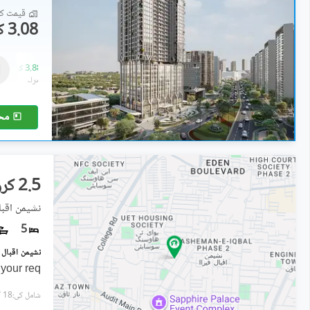
قیمت کا 
3.08 کروڑ
فلیٹ
3.08 کروڑ
-
3.88 کروڑ
2 مرلہ
-
2.5 مرلہ
مح
2.5 کروڑ
نشیمنِ اقبال فیز 2, 
5
your req
شامل کی:18 گھنٹے پہل