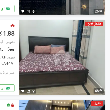
ای 
26
مقبول ترین
1.88 کروڑ
نشیمنِ اقبال فیز 2, 
5
l Over Vi
شامل کی:2 ہفتے پہل
ای 
48
مقبول