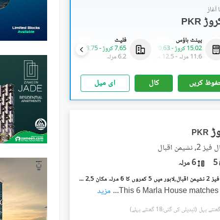
آغاز
PKR
پینٹ ہاؤس
فلیٹ
فلیٹ
15.02 کروڑ
-
20.63 کروڑ
7.65 کروڑ
-
8.75 کروڑ
3.08 کروڑ
-
3.88 کروڑ
11.6 مرلہ
-
12.5 مرلہ
6.2 مرلہ
2 مرلہ
-
2.5 مرلہ
فوظ کریں
کال
ای میل
PKR
نشیمنِ اقبال
5
6 مرلہ
نشیمنِ اقبال فیز 2 نشیمنِ اقبال,لاہور میں 5 کمروں کا 6 مرلہ مکان 2.5 کروڑ میں برائے فروخت۔
This 6 Marla House matches 
...
مزید
(تبدیلی کی گئی:18 گھنٹے پہلے)