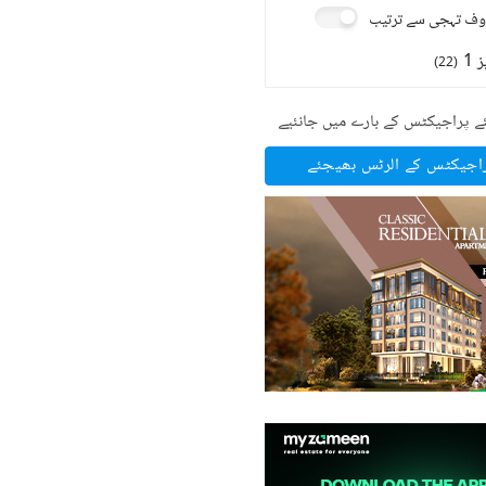
ف تہجی سے ترتیب
 1
)
22
(
ے پراجیکٹس کے بارے میں جانئیے
راجیکٹس کے الرٹس بھیجئے