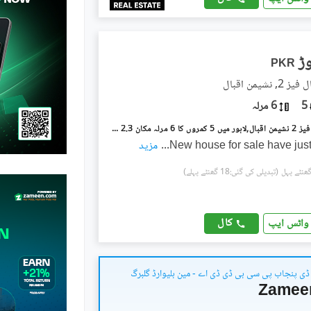
PKR
نشیمنِ اقبال
5
6 مرلہ
نشیمنِ اقبال فیز 2 نشیمنِ اقبال,لاہور میں 5 کمروں کا 6 مرلہ مکان 2.3 کروڑ میں برائے فروخت۔
New house for sale have jus
...
مزید
(تبدیلی کی گئی:18 گھنٹے پہلے)
کال
واٹس ایپ
ی پنجاب پی سی بی ڈی ڈی اے - مین بلیوارڈ گلبرگ
Zamee