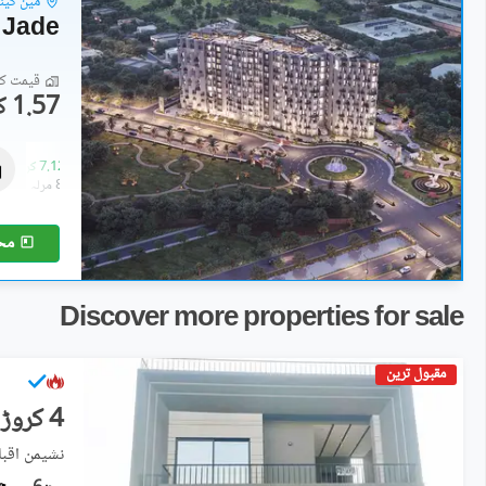
مین کینا
 Jade
قیمت کا 
1.57 کروڑ
فلیٹ
5.27 کروڑ
-
7.12 کروڑ
6.4 مرلہ
-
8.5 مرلہ
مح
Discover more properties for sale
مقبول ترین
4 کروڑ
نشیمنِ اقبال فیز 2, 