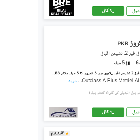
کال
میل
PKR
نشیمنِ اقبال
6
5 مرلہ
نشیمنِ اقبال فیز 2 نشیمنِ اقبال,لاہور میں 5 کمروں کا 5 مرلہ مکان 1.88 کروڑ میں برائے فروخت۔
Outclass A Plus Metriel Al
...
مزید
(تبدیلی کی گئی:8 گھنٹے پہلے)
کال
میل
ٹائیٹینیم