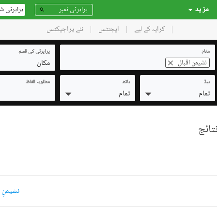
مز ید
پراپرٹی ش
کرایہ کے لیے
ایجنٹس
نئے پراجیکٹس
مقام
پراپرٹی کی قسم
مکان
نشیمنِ اقبال
بیڈ
باتھ
مطلوبہ الفاظ
تمام
تمام
نشیمنِ 