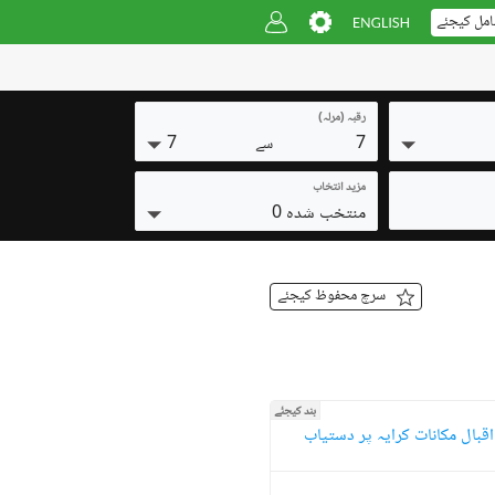
امل کیجئے
رقبہ (مرلہ)
7
7
سے
مزید انتخاب
منتخب شدہ 0
سرچ محفوظ کیجئے
بند کیجئے
اقبال مکانات کرایہ پر دستیاب