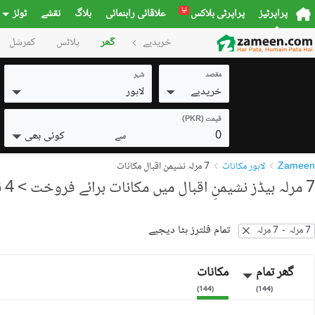
نیا
پراپرٹیز
پراپرٹی بلاکس
علاقائی راہنمائی
بلاگ
نقشے
ٹولز
خریدیے
گھر
پلاٹس
کمرشل
مقصد
شہر
خریدیے
لاہور
قیمت (PKR)
0
کوئی بھی
سے
Zameen
لاہور مکانات
7 مرلہ نشیمنِ اقبال مکانات
7 مرلہ بیڈز نشیمنِ اقبال میں مکانات برائے فروخت
> 4 نتائج
تمام فلترز ہٹا دیجیے
7 مرلہ
-
7 مرلہ
گھر تمام
مکانات
)
144
(
)
144
(