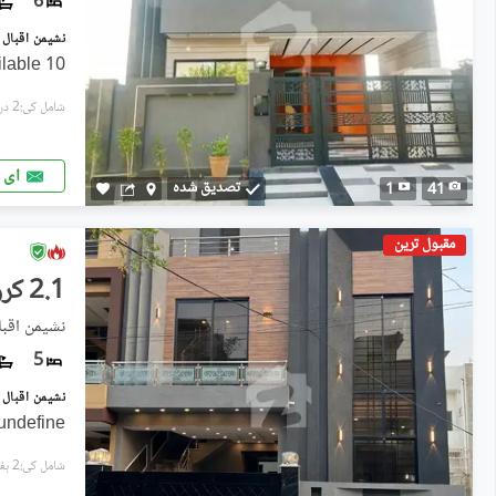
6
10 marla brand new house available
شامل کی:2 دن پہل
ای 
تصدیق شدہ
1
41
مقبول ترین
2.1 کروڑ
نشیمنِ اقبال فیز 2, 
5
undefine
شامل کی:2 ہفتے پہل