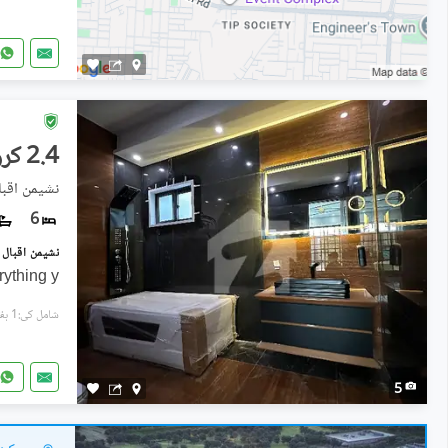
2.4 کروڑ
نشیمنِ اقبال فیز 2, 
6
rything y
شامل کی:1 ہفتہ پہل
5