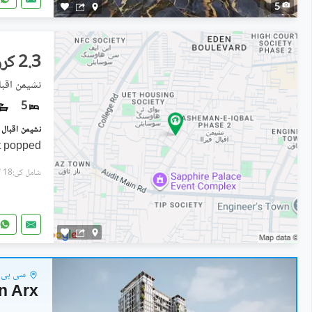
5
2.3 کروڑ
نشیمنِ اقبال فیز 2, 
5
t popped
شامل کی:18 گھنٹے پہل
سی بی ڈ
n Arx