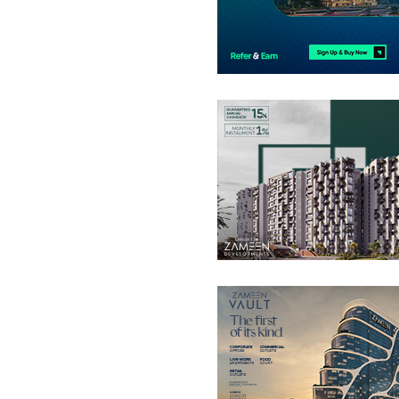
پینٹ ہاؤس
15.02 کروڑ
-
20.63 کروڑ
11.6 مرلہ
-
12.5 مرلہ