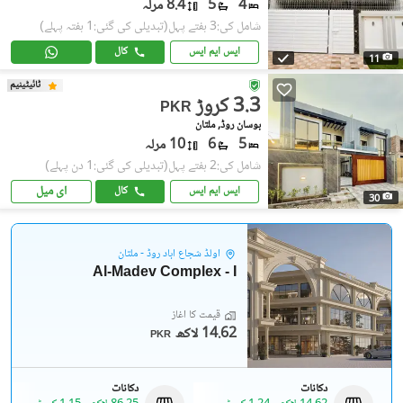
4
5
8.4 مرلہ
شامل کی:3 ہفتے پہل
(تبدیلی کی گئی:1 ہفتہ پہلے)
ایس ایم ایس
کال
11
ٹائیٹینیم
3.3 کروڑ
PKR
بوسان روڈ, ملتان
5
6
10 مرلہ
شامل کی:2 ہفتے پہل
(تبدیلی کی گئی:1 دن پہلے)
ای میل
ایس ایم ایس
کال
30
اولڈ شجاع آباد روڈ - ملتان
Al-Madev Complex - I
قیمت کا آغاز
14.62 لاکھ
PKR
دکانات
دکانات