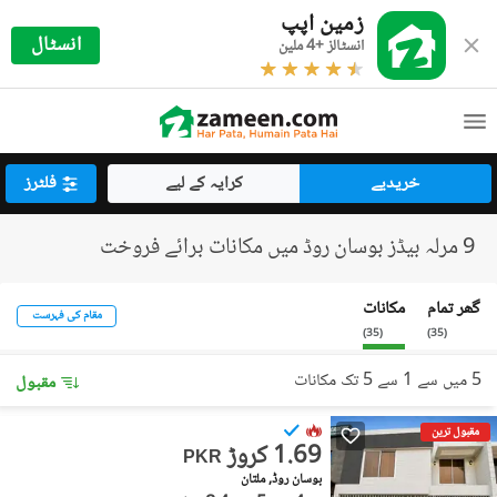
زمین اپپ
انسٹال
انسٹالز +4 ملین
خریدیے
کرایہ کے لیے
فلٹرز
9 مرلہ بیڈز بوسان روڈ میں مکانات برائے فروخت
گھر تمام
مکانات
مقام کی فہرست
)
35
(
)
35
(
5 میں سے 1 سے 5 تک مکانات
مقبول
مقبول ترین
1.69 کروڑ
PKR
بوسان روڈ, ملتان