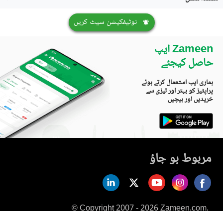
نوٹیفکیشن سیٹ کریں
Zameen ایپ
حاصل کیجئے
ہماری ایپ استعمال کرتے ہوئے
پراپٹیز کو بہتر اور تیزی سے
خریدیں اور بیچیں
مربوط ہو جاؤ
© Copyright 2007 - 2026 Zameen.com.
All Rights Reserved