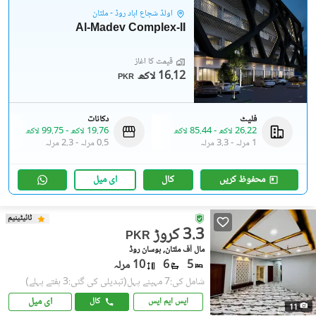
اولڈ شجاع آباد روڈ - ملتان
Al-Madev Complex-II
قیمت کا آغاز
16.12 لاکھ
PKR
فلیٹ
دکانات
26.22 لاکھ
-
85.44 لاکھ
19.76 لاکھ
-
99.75 لاکھ
1 مرلہ
-
3.3 مرلہ
0.5 مرلہ
-
2.3 مرلہ
محفوظ کریں
کال
ای میل
ٹائیٹینیم
3.3 کروڑ
PKR
مال آف ملتان, بوسان روڈ
5
6
10 مرلہ
شامل کی:7 مہینے پہل
(تبدیلی کی گئی:3 ہفتے پہلے)
ای میل
ایس ایم ایس
کال
11