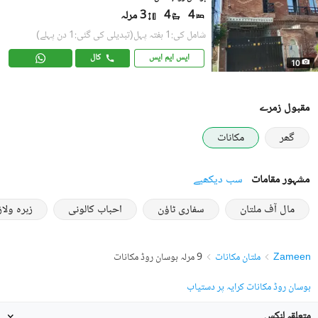
4
4
3 مرلہ
شامل کی:1 ہفتہ پہل
(تبدیلی کی گئی:1 دن پہلے)
ایس ایم ایس
کال
10
مقبول زمرے
گھر
مکانات
مشہور مقامات
سب دیکھیے
مال آف ملتان
سفاری ٹاؤن
احباب کالونی
زہرہ ولاز
Zameen
ملتان مکانات
9 مرلہ بوسان روڈ مکانات
بوسان روڈ مکانات کرایہ پر دستیاب
متعلقہ لنکس