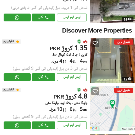
شامل کی:1 مہینہ پہل
(تبدیلی کی گئی:3 ہفتے پہلے)
ایس ایم ایس
کال
18
Discover More Properties
ٹائیٹینیم
مقبول ترین
1.35 کروڑ
PKR
گرین آرچرڈ, لوئر کینال روڈ
4
4
4 مرلہ
شامل کی:3 دن پہل
(تبدیلی کی گئی:9 گھنٹے پہلے)
ایس ایم ایس
کال
12
ٹائیٹینیم
مقبول ترین
4.8 کروڑ
PKR
واپڈا سٹی ۔ بلاک ایم, واپڈا سٹی
5
6
10 مرلہ
شامل کی:3 دن پہل
(تبدیلی کی گئی:9 گھنٹے پہلے)
ایس ایم ایس
کال