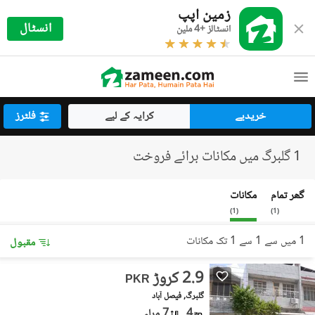
زمین اپپ
انسٹال
انسٹالز +4 ملین
خریدیے
کرایہ کے لیے
فلٹرز
1 گلبرگ میں مکانات برائے فروخت
گھر تمام
مکانات
)
1
(
)
1
(
1 میں سے 1 سے 1 تک مکانات
مقبول
2.9 کروڑ
PKR
گلبرگ, فیصل آباد
4
7 مرلہ