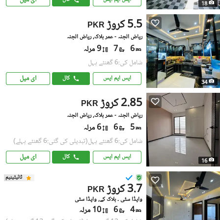
ای میل
18
5.5 کروڑ
PKR
ریاض الجنہ - عمر بلاک, ریاض الجنہ
6
7
9 مرلہ
شامل کی:6 گھنٹے پہل
ای میل
ایس ایم ایس
کال
34
2.85 کروڑ
PKR
ریاض الجنہ - عمر بلاک, ریاض الجنہ
5
6
6 مرلہ
شامل کی:6 گھنٹے پہل
(تبدیلی کی گئی:6 گھنٹے پہلے)
ای میل
ایس ایم ایس
کال
16
ٹائیٹینیم
3.7 کروڑ
PKR
واپڈا سٹی ۔ بلاک کے, واپڈا سٹی
4
6
10 مرلہ