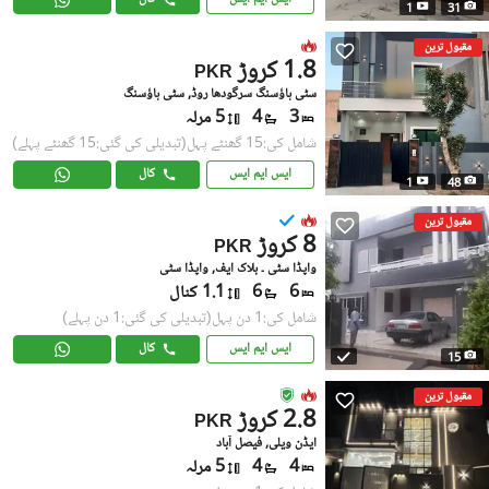
1
31
مقبول ترین
1.8 کروڑ
PKR
سٹی ہاؤسنگ سرگودھا روڈ, سٹی ہاؤسنگ
3
4
5 مرلہ
شامل کی:15 گھنٹے پہل
(تبدیلی کی گئی:15 گھنٹے پہلے)
ایس ایم ایس
کال
1
48
مقبول ترین
8 کروڑ
PKR
واپڈا سٹی ۔ بلاک ایف, واپڈا سٹی
6
6
1.1 کنال
شامل کی:1 دن پہل
(تبدیلی کی گئی:1 دن پہلے)
ایس ایم ایس
کال
15
مقبول ترین
2.8 کروڑ
PKR
ایڈن ویلی, فیصل آباد
4
4
5 مرلہ