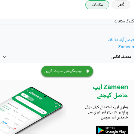
گھر
مکانات
گلبرگ مکانات
فیصل آباد مکانات
Zameen
متعلقہ لنکس
نوٹیفکیشن سیٹ کریں
Zameen ایپ
حاصل کیجئے
ہماری ایپ استعمال کرتے ہوئے
پراپٹیز کو بہتر اور تیزی سے
خریدیں اور بیچیں