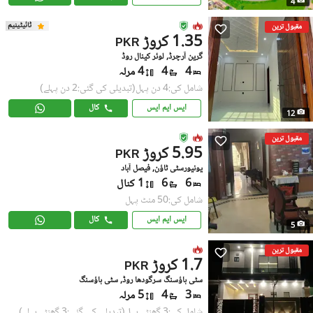
4
ٹائیٹینیم
مقبول ترین
1.35 کروڑ
PKR
گرین آرچرڈ, لوئر کینال روڈ
4
4
4 مرلہ
شامل کی:4 دن پہل
(تبدیلی کی گئی:2 دن پہلے)
ایس ایم ایس
کال
12
مقبول ترین
5.95 کروڑ
PKR
یونیورسٹی ٹاؤن, فیصل آباد
6
6
1 کنال
شامل کی:50 منٹ پہل
ایس ایم ایس
کال
5
مقبول ترین
1.7 کروڑ
PKR
سٹی ہاؤسنگ سرگودھا روڈ, سٹی ہاؤسنگ
3
4
5 مرلہ
شامل کی:3 گھنٹے پہل
(تبدیلی کی گئی:3 گھنٹے پہلے)