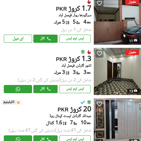
مقبول
1.7 کروڑ
PKR
سرگودھا روڈ, فیصل آباد
4
5
5 مرلہ
شامل کی:1 دن پہل
ای میل
ایس ایم ایس
کال
11
مقبول
1.3 کروڑ
PKR
النور گارڈن, فیصل آباد
3
3
3 مرلہ
شامل کی:2 دن پہل
(تبدیلی کی گئی:2 دن پہلے)
ایس ایم ایس
کال
13
ٹائیٹینیم
20 کروڑ
PKR
عبداللہ گارڈنز, ایسٹ کینال روڈ
10
7
1.6 کنال
شامل کی:47 منٹ پہل
(تبدیلی کی گئی:47 منٹ پہلے)
ایس ایم ایس
کال