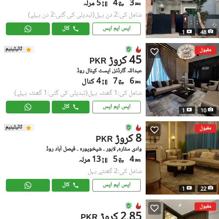
3
4
5 مرلہ
شامل کی:2 دن پہل
(تبدیلی کی گئی:2 دن پہلے)
ایس ایم ایس
کال
1
48
ٹائیٹینیم
مقبول
45 کروڑ
PKR
عبداللہ گارڈنز, ایسٹ کینال روڈ
6
7
4 کنال
شامل کی:1 گھنٹہ پہل
(تبدیلی کی گئی:1 گھنٹہ پہلے)
ایس ایم ایس
کال
1
10
ٹائیٹینیم
مقبول
8 کروڑ
PKR
وادی ستارہ, لاہور ۔ شیخوپورہ ۔ فیصل آباد روڈ
4
5
13 مرلہ
شامل کی:2 گھنٹے پہل
ایس ایم ایس
کال
1
22
مقبول
2.85 کروڑ
PKR