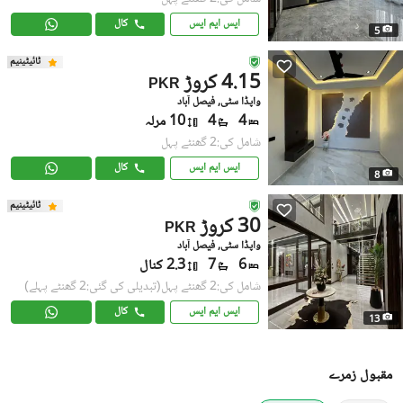
ایس ایم ایس
کال
5
ٹائیٹینیم
4.15 کروڑ
PKR
واپڈا سٹی, فیصل آباد
4
4
10 مرلہ
شامل کی:2 گھنٹے پہل
ایس ایم ایس
کال
8
ٹائیٹینیم
30 کروڑ
PKR
واپڈا سٹی, فیصل آباد
6
7
2.3 کنال
شامل کی:2 گھنٹے پہل
(تبدیلی کی گئی:2 گھنٹے پہلے)
ایس ایم ایس
کال
13
مقبول زمرے