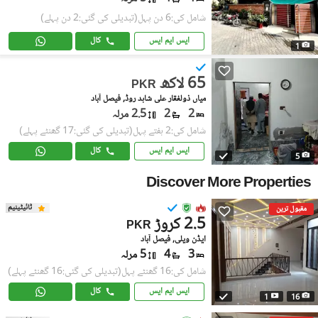
شامل کی:6 دن پہل
(تبدیلی کی گئی:2 دن پہلے)
ایس ایم ایس
کال
1
65 لاکھ
PKR
میاں ذولفقار علی شاہد روڈ, فیصل آباد
2
2
2.5 مرلہ
شامل کی:2 ہفتے پہل
(تبدیلی کی گئی:17 گھنٹے پہلے)
ایس ایم ایس
کال
5
Discover More Properties
ٹائیٹینیم
مقبول ترین
2.5 کروڑ
PKR
ایڈن ویلی, فیصل آباد
3
4
5 مرلہ
شامل کی:16 گھنٹے پہل
(تبدیلی کی گئی:16 گھنٹے پہلے)
ایس ایم ایس
کال
1
16