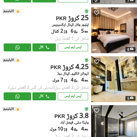
7
ٹائیٹینیم
25 کروڑ
PKR
لیلپور ولاز, کینال ایکسپریس
5
6
2 کنال
شامل کی:1 گھنٹہ پہل
ایس ایم ایس
کال
8
ٹائیٹینیم
4.25 کروڑ
PKR
ڈیوائن انکلیو, کینال روڈ
4
4
7 مرلہ
شامل کی:2 گھنٹے پہل
(تبدیلی کی گئی:2 گھنٹے پہلے)
ایس ایم ایس
کال
5
ٹائیٹینیم
3.8 کروڑ
PKR
واپڈا سٹی, فیصل آباد
4
4
10 مرلہ
شامل کی:2 گھنٹے پہل