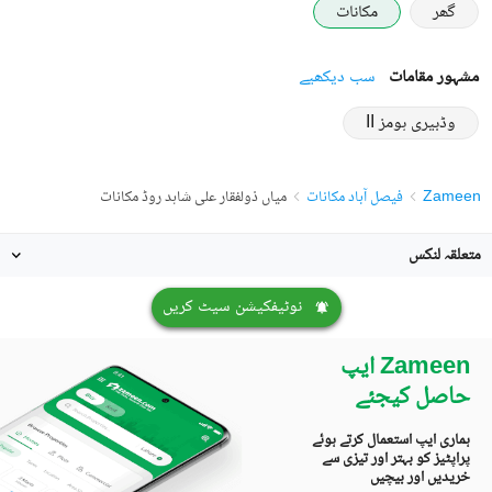
گھر
مکانات
مشہور مقامات
سب دیکھیے
وڈبیری ہومز II
Zameen
فیصل آباد مکانات
میاں ذولفقار علی شاہد روڈ مکانات
متعلقہ لنکس
نوٹیفکیشن سیٹ کریں
Zameen ایپ
حاصل کیجئے
ہماری ایپ استعمال کرتے ہوئے
پراپٹیز کو بہتر اور تیزی سے
خریدیں اور بیچیں