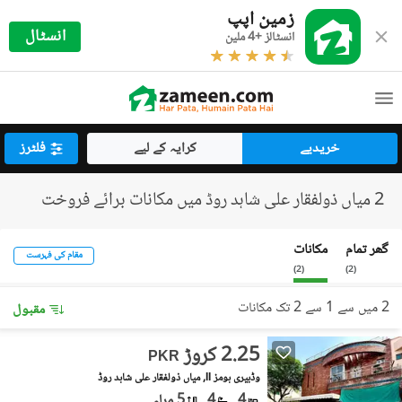
زمین اپپ
انسٹال
انسٹالز +4 ملین
خریدیے
کرایہ کے لیے
فلٹرز
2 میاں ذولفقار علی شاہد روڈ میں مکانات برائے فروخت
گھر تمام
مکانات
مقام کی فہرست
)
2
(
)
2
(
2 میں سے 1 سے 2 تک مکانات
مقبول
2.25 کروڑ
PKR
وڈبیری ہومز II, میاں ذولفقار علی شاہد روڈ
4
4
5 مرلہ