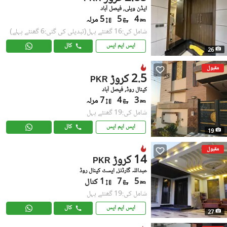
ایڈن ویلی, فیصل آباد
4
5
5 مرلہ
شامل کی:16 گھنٹے پہل
(تبدیلی کی گئی:6 گھنٹے پہلے)
ایس ایم ایس
کال
26
مقبول
2.5 کروڑ
PKR
کینال روڈ, فیصل آباد
3
4
7 مرلہ
شامل کی:19 گھنٹے پہل
ایس ایم ایس
کال
19
مقبول
14 کروڑ
PKR
عبداللہ گارڈنز, ایسٹ کینال روڈ
5
7
1 کنال
شامل کی:19 گھنٹے پہل
ایس ایم ایس
کال
27