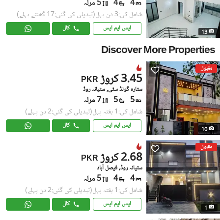
4
4
5 مرلہ
شامل کی:3 دن پہل
(تبدیلی کی گئی:17 گھنٹے پہلے)
ایس ایم ایس
کال
13
Discover More Properties
مقبول
3.45 کروڑ
PKR
ستارہ گولڈ سٹی, ستیانہ روڈ
5
5
7 مرلہ
شامل کی:1 ہفتہ پہل
(تبدیلی کی گئی:2 دن پہلے)
ایس ایم ایس
کال
10
مقبول
2.68 کروڑ
PKR
ستیانہ روڈ, فیصل آباد
4
4
5 مرلہ
شامل کی:1 ہفتہ پہل
(تبدیلی کی گئی:2 دن پہلے)
ایس ایم ایس
کال
1