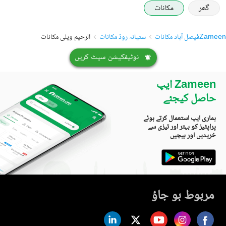
گھر
مکانات
Zameen
فیصل آباد مکانات
ستیانہ روڈ مکانات
الرحیم ویلی مکانات
نوٹیفکیشن سیٹ کریں
Zameen ایپ
حاصل کیجئے
ہماری ایپ استعمال کرتے ہوئے
پراپٹیز کو بہتر اور تیزی سے
خریدیں اور بیچیں
مربوط ہو جاؤ