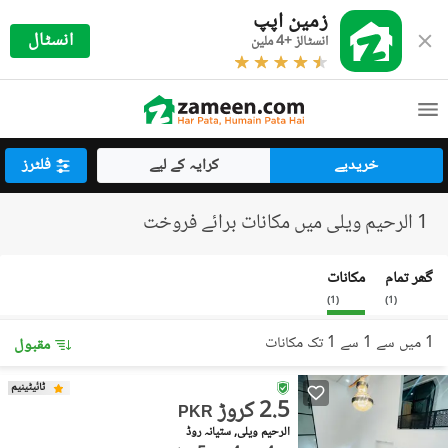
زمین اپپ
انسٹال
انسٹالز +4 ملین
خریدیے
کرایہ کے لیے
فلٹرز
1 الرحیم ویلی میں مکانات برائے فروخت
گھر تمام
مکانات
)
1
(
)
1
(
1 میں سے 1 سے 1 تک مکانات
مقبول
ٹائیٹینیم
2.5 کروڑ
PKR
الرحیم ویلی, ستیانہ روڈ