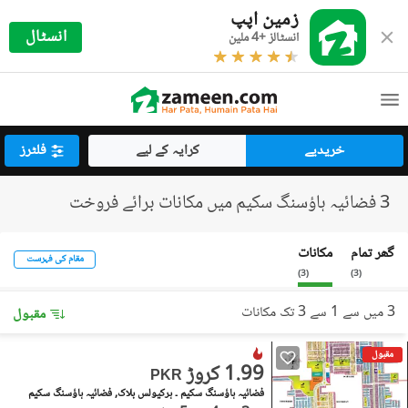
زمین اپپ
انسٹال
انسٹالز +4 ملین
خریدیے
کرایہ کے لیے
فلٹرز
3 فضائیہ ہاؤسنگ سکیم میں مکانات برائے فروخت
گھر تمام
مکانات
مقام کی فہرست
)
3
(
)
3
(
3 میں سے 1 سے 3 تک مکانات
مقبول
مقبول
1.99 کروڑ
PKR
فضائیہ ہاؤسنگ سکیم ۔ ہرکیولس بلاک, فضائیہ ہاؤسنگ سکیم