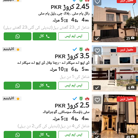
مقبول ترین
2.45 کروڑ
PKR
رائل پام سٹی ۔ بلاک جی, رئیل پام سٹی
4
4
5 مرلہ
شامل کی:23 گھنٹے پہل
(تبدیلی کی گئی:23 گھنٹے پہلے)
ایس ایم ایس
کال
25
ٹائیٹینیم
مقبول ترین
3.5 کروڑ
PKR
ڈی ایچ اے سیکٹر اے - رچنا ولاز, ڈی ایچ اے سیکٹر اے
5
6
10 مرلہ
شامل کی:1 دن پہل
ایس ایم ایس
کال
6
ٹائیٹینیم
مقبول ترین
2.5 کروڑ
PKR
سٹی ہاؤسنگ سوسائٹی, گوجرانوالہ
4
4
5 مرلہ
شامل کی:4 دن پہل
(تبدیلی کی گئی:2 دن پہلے)
ایس ایم ایس
کال
49