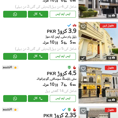
6
6
10 مرلہ
شامل کی:4 دن پہل
(تبدیلی کی گئی:2 دن پہلے)
ایس ایم ایس
کال
39
مقبول ترین
3.9 کروڑ
PKR
رئیل پام سٹی, ایمن آباد موڑ
5
5
10 مرلہ
شامل کی:5 دن پہل
(تبدیلی کی گئی:2 دن پہلے)
ایس ایم ایس
کال
18
ٹائیٹینیم
مقبول
4.5 کروڑ
PKR
سٹی ہاؤسنگ سوسائٹی, گوجرانوالہ
6
7
10 مرلہ
شامل کی:14 گھنٹے پہل
ایس ایم ایس
کال
44
ٹائیٹینیم
مقبول
2.35 کروڑ
PKR