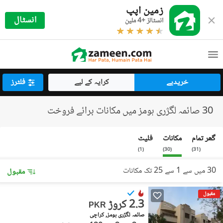
زمین اپپ
انسٹال
انسٹالز +4 ملین
خریدیے
کرایہ کے لیے
فلٹرز
30 صائمہ لگژری ہومز میں مکانات برائے فروخت
گھر تمام
مکانات
فلیٹ
)
1
(
)
30
(
)
31
(
30 میں سے 1 سے 25 تک مکانات
مقبول
مقبول
2.3 کروڑ
PKR
صائمہ لگژری ہومز, کراچی