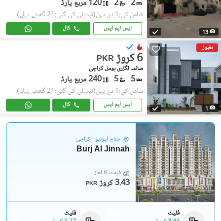
2
2
120 مربع یارڈ
شامل کی:1 دن پہل
(تبدیلی کی گئی:21 گھنٹے پہلے)
ایس ایم ایس
کال
13
مقبول
6 کروڑ
PKR
صائمہ لگژری ہومز, کراچی
5
5
240 مربع یارڈ
شامل کی:1 دن پہل
(تبدیلی کی گئی:21 گھنٹے پہلے)
ایس ایم ایس
کال
1
جناح ایونیو - کراچی
Burj Al Jinnah
قیمت کا آغاز
3.43 کروڑ
PKR
فلیٹ
فلیٹ