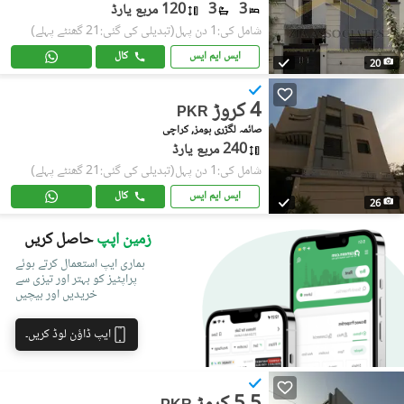
3
3
120 مربع یارڈ
شامل کی:1 دن پہل
(تبدیلی کی گئی:21 گھنٹے پہلے)
ایس ایم ایس
کال
20
4 کروڑ
PKR
صائمہ لگژری ہومز, کراچی
240 مربع یارڈ
شامل کی:1 دن پہل
(تبدیلی کی گئی:21 گھنٹے پہلے)
ایس ایم ایس
کال
26
زمین اپپ
حاصل کریں
ہماری ایپ استعمال کرتے ہوئے
پراپٹیز کو بہتر اور تیزی سے
خریدیں اور بیچیں
ایپ ڈاؤن لوڈ کریں۔