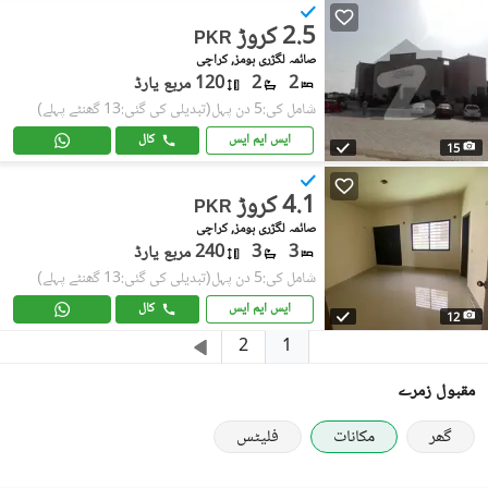
2.5 کروڑ
PKR
صائمہ لگژری ہومز, کراچی
2
2
120 مربع یارڈ
شامل کی:5 دن پہل
(تبدیلی کی گئی:13 گھنٹے پہلے)
ایس ایم ایس
کال
15
4.1 کروڑ
PKR
صائمہ لگژری ہومز, کراچی
3
3
240 مربع یارڈ
شامل کی:5 دن پہل
(تبدیلی کی گئی:13 گھنٹے پہلے)
ایس ایم ایس
کال
12
1
2
مقبول زمرے
گھر
مکانات
فلیٹس