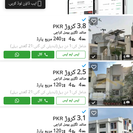
ایپ ڈاؤن لوڈ کریں۔
3.8 کروڑ
PKR
صائمہ لگژری ہومز, کراچی
4
4
240 مربع یارڈ
شامل کی:1 دن پہل
(تبدیلی کی گئی:21 گھنٹے پہلے)
ایس ایم ایس
کال
6
2.5 کروڑ
PKR
صائمہ لگژری ہومز, کراچی
4
4
120 مربع یارڈ
شامل کی:1 دن پہل
(تبدیلی کی گئی:21 گھنٹے پہلے)
ایس ایم ایس
کال
8
3.1 کروڑ
PKR
صائمہ لگژری ہومز, کراچی
4
4
120 مربع یارڈ