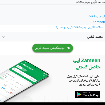
صائمہ لگژری ہومز مکانات
کراچی مکانات
Zameen
صائمہ لگژری ہومز مکانات کرایہ پر دستیاب
متعلقہ لنکس
نوٹیفکیشن سیٹ کریں
Zameen ایپ
حاصل کیجئے
ہماری ایپ استعمال کرتے ہوئے
پراپٹیز کو بہتر اور تیزی سے
خریدیں اور بیچیں