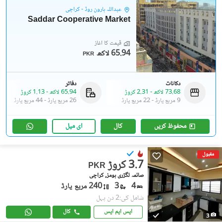
عبداللہ ہارون روڈ - کراچی
Saddar Cooperative Market
قیمت کا آغاز
65.94 لاکھ
PKR
دکانات
دفاتر
73.68 لاکھ
-
2.31 کروڑ
65.94 لاکھ
-
1.13 کروڑ
9 مربع یارڈ
-
22 مربع یارڈ
26 مربع یارڈ
-
44 مربع یارڈ
محفوظ کریں
کال
ای میل
مقبول
3.7 کروڑ
PKR
صائمہ لگژری ہومز, کراچی
4
3
240 مربع یارڈ
شامل کی:2 دن پہل
ایس ایم ایس
کال
3