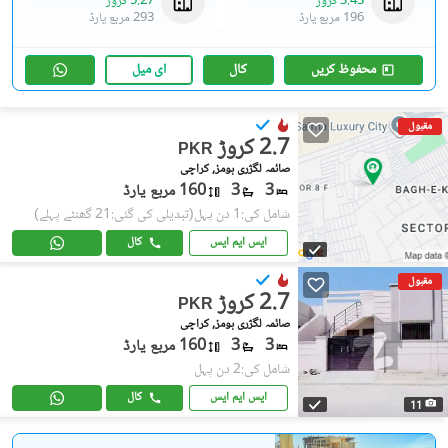
3.43 کروڑ
5.27 کروڑ
196 مربع یارڈ
293 مربع یارڈ
محفوظ کریں
کال
ای میل
مقبول
2.7 کروڑ
PKR
صائمہ لگژری ہومز, کراچی
3
3
160 مربع یارڈ
شامل کی:1 دن پہل
(تبدیلی کی گئی:21 گھنٹے پہلے)
ایس ایم ایس
کال
مقبول
2.7 کروڑ
PKR
صائمہ لگژری ہومز, کراچی
3
3
160 مربع یارڈ
شامل کی:2 دن پہل
ایس ایم ایس
کال
11