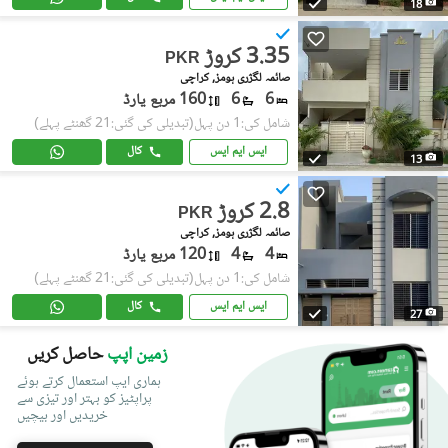
18
3.35 کروڑ
PKR
صائمہ لگژری ہومز, کراچی
6
6
160 مربع یارڈ
شامل کی:1 دن پہل
(تبدیلی کی گئی:21 گھنٹے پہلے)
ایس ایم ایس
کال
13
2.8 کروڑ
PKR
صائمہ لگژری ہومز, کراچی
4
4
120 مربع یارڈ
شامل کی:1 دن پہل
(تبدیلی کی گئی:21 گھنٹے پہلے)
ایس ایم ایس
کال
27
زمین اپپ
حاصل کریں
ہماری ایپ استعمال کرتے ہوئے
پراپٹیز کو بہتر اور تیزی سے
خریدیں اور بیچیں