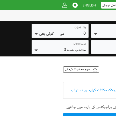
امل کیجئے
رقبہ (مرلہ)
0
کوئی بھی
سے
مزید انتخاب
منتخب شدہ 0
سرچ محفوظ کیجئے
 بلاک مکانات کرایہ پر دستیاب
ے پراجیکٹس کے بارے میں جانئیے