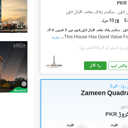
PKR
 ٹاؤن ۔ سکندر بلاک, علامہ اقبال ٹاؤن
5
10 مرلہ
علامہ اقبال ٹاؤن ۔ سکندر بلاک علامہ اقبال ٹاؤن,لاہور میں 5 کمروں کا 10 مرلہ مکان 5.0 کروڑ میں برائے فروخت۔
This House Has Good Value F
...
مزید
(تبدیلی کی گئی:10 گھنٹے پہلے)
کال
واٹس ایپ
 روڈ - گلبرگ
Zameen Quadr
آغاز
PKR
فلیٹ
فلیٹ
فلیٹ