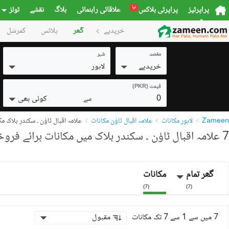
نیا
پراپرٹیز
پراپرٹی بلاکس
علاقائی راہنمائی
بلاگ
نقشے
ٹولز
خریدیے
گھر
پلاٹس
کمرشل
مقصد
شہر
خریدیے
لاہور
قیمت (PKR)
0
کوئی بھی
سے
Zameen
لاہور مکانات
علامہ اقبال ٹاؤن مکانات
علامہ اقبال ٹاؤن ۔ سکندر بلاک م
7 علامہ اقبال ٹاؤن ۔ سکندر بلاک میں مکانات برائے فروخت
گھر تمام
مکانات
)
7
(
)
7
(
7 میں سے 1 سے 7 تک مکانات
مقبول