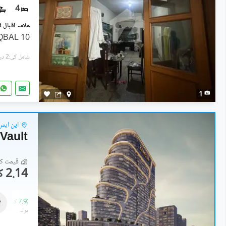
4
10 MARLA USED HOUSE FOR SALE IQBAL
شامل کی:2 دن پہل
1
این ایس
Vault
قیمت کا 
2.14 کروڑ
کمرشل
5.33 کروڑ
-
7.93 کروڑ
2 مرلہ
-
2.6 مرلہ