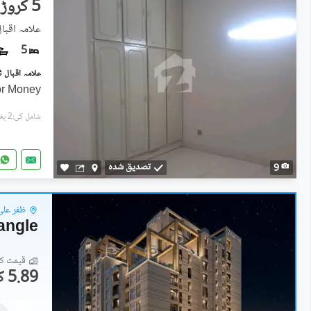
5 کروڑ
علامہ اقبال
5
or Money
شامل کی:2 ہفتے پہل
تصدیق شدہ
9
ظفر علی
angle
قیمت کا 
5.89 کروڑ
فلیٹ