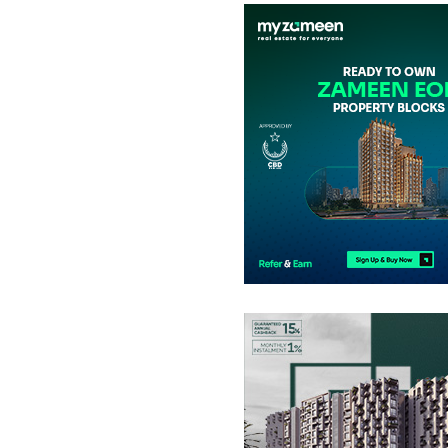
دکانات
4.9 کروڑ
-
6.43 کروڑ
3.1 مرلہ
-
3.3 مرلہ