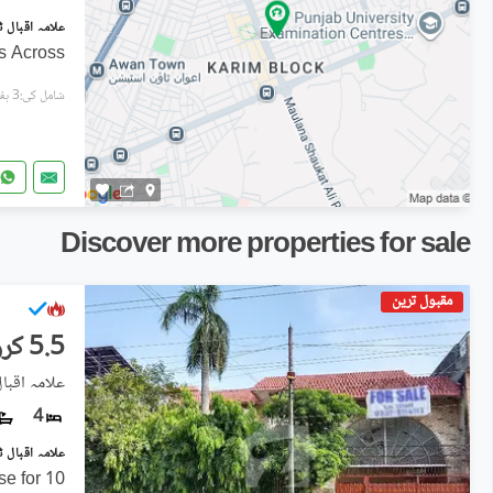
s Across
شامل کی:3 ہفتے پہل
Discover more properties for sale
مقبول ترین
5.5 کروڑ
علامہ اقبال
4
10 Marla Semi Commercial house for