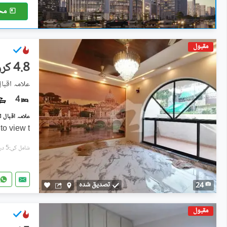
مح
مقبول
4.8 کروڑ
علامہ اقبال
4
to view t
شامل کی:5 دن پہل
تصدیق شدہ
24
مقبول