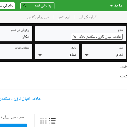
مز ید
پراپرٹی ش
کرایہ کے لیے
ایجنٹس
نئے پراجیکٹس
مقام
پراپرٹی کی قسم
مکان
علامہ اقبال ٹاؤن ۔ سکندر بلاک
بیڈ
باتھ
مطلوبہ الفاظ
تمام
تمام
کانات
علامہ اقبال ٹاؤن ۔ سکندر
سب سے پہلے نئ