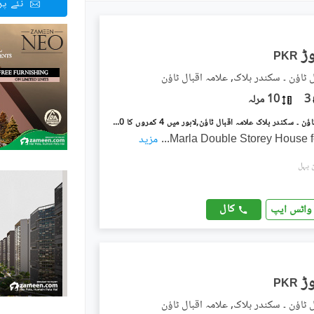
نئے پ
PKR
 ٹاؤن ۔ سکندر بلاک, علامہ اقبال ٹاؤن
3
10 مرلہ
علامہ اقبال ٹاؤن ۔ سکندر بلاک علامہ اقبال ٹاؤن,لاہور میں 4 کمروں کا 10 مرلہ مکان 4.1 کروڑ میں برائے فروخت۔
...
مزید
کال
واٹس ایپ
PKR
 ٹاؤن ۔ سکندر بلاک, علامہ اقبال ٹاؤن