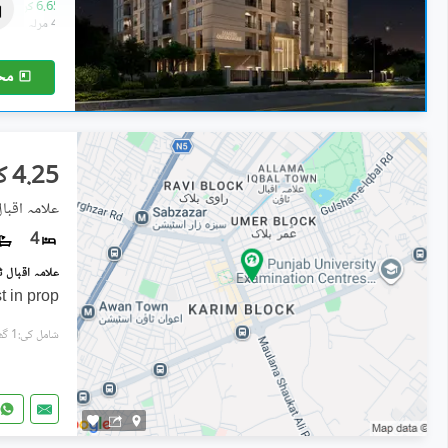
5.89 کروڑ
-
6.65 کروڑ
4.4 مرلہ
-
4.9 مرلہ
مح
4.25 کروڑ
علامہ اقبال
4
st in prop
شامل کی:1 گھنٹہ پہل