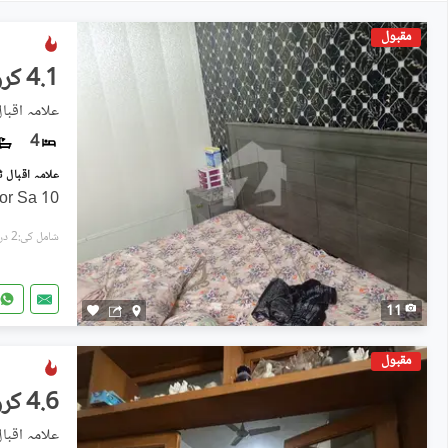
مقبول
4.1 کروڑ
علامہ اقبال
4
10 Marla Double Storey House for Sa
شامل کی:2 دن پہل
11
مقبول
4.6 کروڑ
علامہ اقبال