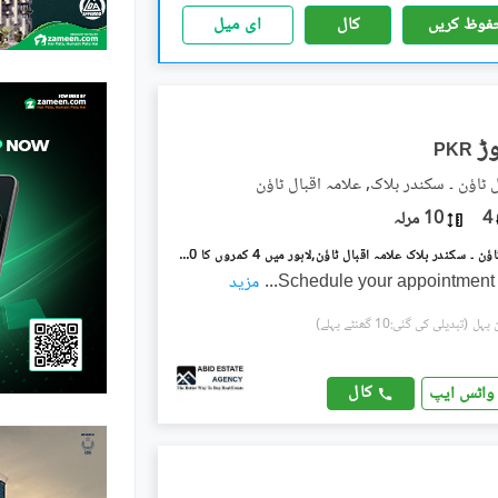
فوظ کریں
کال
ای میل
PKR
 ٹاؤن ۔ سکندر بلاک, علامہ اقبال ٹاؤن
4
10 مرلہ
علامہ اقبال ٹاؤن ۔ سکندر بلاک علامہ اقبال ٹاؤن,لاہور میں 4 کمروں کا 10 مرلہ مکان 4.8 کروڑ میں برائے فروخت۔
Schedule your appointment 
...
مزید
(تبدیلی کی گئی:10 گھنٹے پہلے)
کال
واٹس ایپ