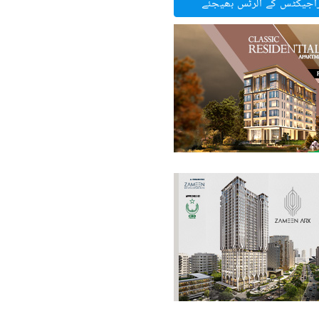
راجیکٹس کے الرٹس بھیجئے