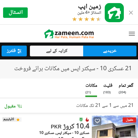
زمین اپپ
انسٹال
انسٹالز +4 ملین
خریدیے
کرایہ کے لیے
فلٹرز
21 عسکری 10 - سیکٹر ایس میں مکانات برائے فروخت
گھر تمام
فلیٹ
مکانات
)
21
(
)
183
(
)
204
(
21 میں سے 1 سے 21 تک مکانات
مقبول
ٹائیٹینیم
مقبول
10.4 کروڑ
PKR
عسکری 10 - سیکٹر ایس, عسکری 10