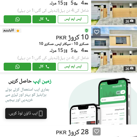
4
5
15 مرلہ
شامل کی:4 دن پہل
(تبدیلی کی گئی:1 دن پہلے)
ایس ایم ایس
کال
26
ٹائیٹینیم
10 کروڑ
PKR
عسکری 10 - سیکٹر ایس, عسکری 10
4
5
15 مرلہ
شامل کی:4 دن پہل
(تبدیلی کی گئی:1 دن پہلے)
ایس ایم ایس
کال
26
زمین اپپ
حاصل کریں
ہماری ایپ استعمال کرتے ہوئے
پراپٹیز کو بہتر اور تیزی سے
خریدیں اور بیچیں
ایپ ڈاؤن لوڈ کریں۔
28 کروڑ
PKR