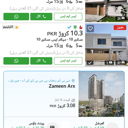
5
6
15 مرلہ
شامل کی:3 دن پہل
(تبدیلی کی گئی:21 گھنٹے پہلے)
ایس ایم ایس
کال
26
ٹائیٹینیم
مقبول
10.3 کروڑ
PKR
عسکری 10 - سیکٹر ایس, عسکری 10
5
6
15 مرلہ
شامل کی:5 دن پہل
(تبدیلی کی گئی:21 گھنٹے پہلے)
ایس ایم ایس
کال
1
37
سی بی ڈی پنجاب پی سی بی ڈی ڈی اے - مین بلیوارڈ گلبرگ
Zameen Arx
قیمت کا آغاز
3.08 کروڑ
PKR
کمرشل
پینٹ ہاؤس