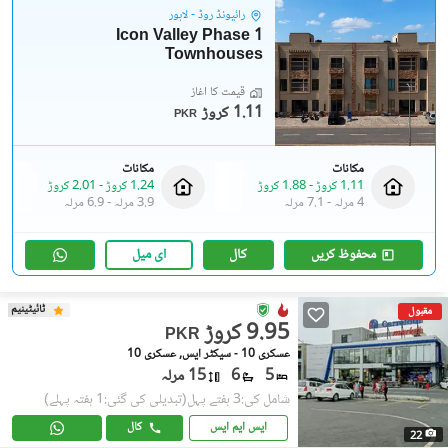
رائیونڈ روڈ - لاہور
Icon Valley Phase 1
Townhouses
قیمت کا آغاز
1.11 کروڑ
PKR
مکانات
مکانات
1.11 کروڑ
-
1.88 کروڑ
1.24 کروڑ
-
2.01 کروڑ
4 مرلہ
-
7.1 مرلہ
3.9 مرلہ
-
6.9 مرلہ
محفوظ کریں
کال
ای میل
ٹائیٹینیم
مقبول
9.95 کروڑ
PKR
عسکری 10 - سیکٹر ایس, عسکری 10
5
6
15 مرلہ
شامل کی:3 ہفتے پہل
(تبدیلی کی گئی:1 ہفتہ پہلے)
ایس ایم ایس
کال
22