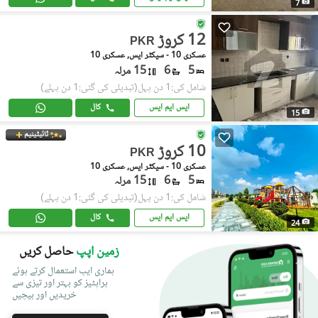
7
12 کروڑ
PKR
عسکری 10 - سیکٹر ایس, عسکری 10
5
6
15 مرلہ
شامل کی:1 دن پہل
(تبدیلی کی گئی:1 دن پہلے)
ایس ایم ایس
کال
15
ٹائیٹینیم
10 کروڑ
PKR
عسکری 10 - سیکٹر ایس, عسکری 10
5
6
15 مرلہ
شامل کی:1 دن پہل
(تبدیلی کی گئی:1 دن پہلے)
ایس ایم ایس
کال
24
زمین اپپ
حاصل کریں
ہماری ایپ استعمال کرتے ہوئے
پراپٹیز کو بہتر اور تیزی سے
خریدیں اور بیچیں