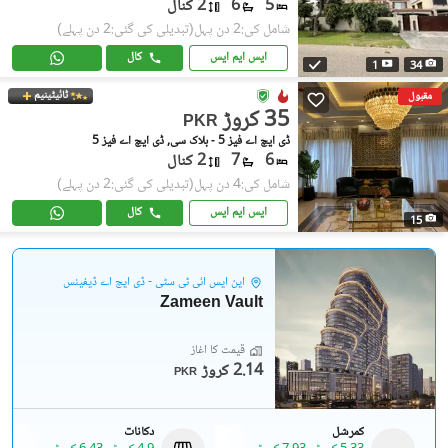
5
6
2 کنال
شامل کی:2 دن پہل
(تبدیلی کی گئی:2 دن پہلے)
ایس ایم ایس
کال
1
34
ٹائیٹینیم
مقبول
35 کروڑ
PKR
ڈی ایچ اے فیز 5 - بلاک سی, ڈی ایچ اے فیز 5
6
7
2 کنال
شامل کی:4 دن پہل
(تبدیلی کی گئی:2 دن پہلے)
ایس ایم ایس
کال
15
این ایس آئی ٹی سٹی - ڈی ایچ اے ڈیفینس
Zameen Vault
قیمت کا آغاز
2.14 کروڑ
PKR
کمرشل
دکانات