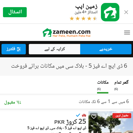
زمین اپپ
انسٹال
انسٹالز +4 ملین
خریدیے
کرایہ کے لیے
فلٹرز
6 ڈی ایچ اے فیز 5 - بلاک سی میں مکانات برائے فروخت
گھر تمام
مکانات
)
6
(
)
6
(
6 میں سے 1 سے 6 تک مکانات
مقبول
مقبول ترین
25 کروڑ
PKR
ڈی ایچ اے فیز 5 - بلاک سی, ڈی ایچ اے فیز 5