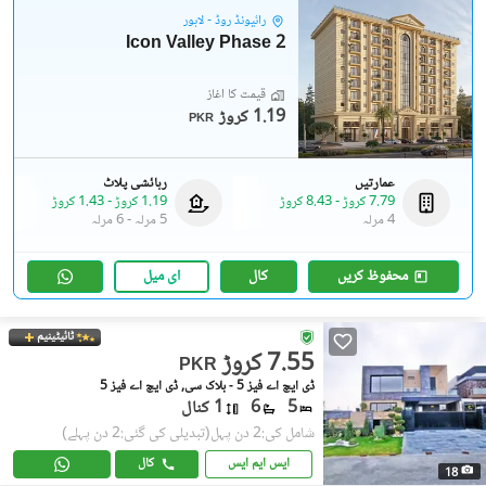
رائیونڈ روڈ - لاہور
Icon Valley Phase 2
قیمت کا آغاز
1.19 کروڑ
PKR
عمارتیں
رہائشی پلاٹ
7.79 کروڑ
-
8.43 کروڑ
1.19 کروڑ
-
1.43 کروڑ
4 مرلہ
5 مرلہ
-
6 مرلہ
محفوظ کریں
کال
ای میل
ٹائیٹینیم
7.55 کروڑ
PKR
ڈی ایچ اے فیز 5 - بلاک سی, ڈی ایچ اے فیز 5
5
6
1 کنال
شامل کی:2 دن پہل
(تبدیلی کی گئی:2 دن پہلے)
ایس ایم ایس
کال
18