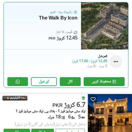
رائیونڈ روڈ - لاہور
The Walk By Icon
قیمت کا آغاز
12.45 کروڑ
PKR
کمرشل
12.45 کروڑ
-
17.66 کروڑ
5 مرلہ
-
6 مرلہ
محفوظ کریں
کال
ای میل
ٹائیٹینیم
6.7 کروڑ
PKR
لیک سٹی میڈوز فیز 1 - بلاک بی, لیک سٹی میڈوز فیز 1
5
6
18 مرلہ
شامل کی:2 ہفتے پہل
(تبدیلی کی گئی:2 دن پہلے)