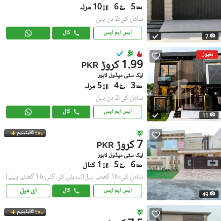
5
6
10 مرلہ
شامل کی:2 دن پہل
ایس ایم ایس
کال
7
مقبول
1.99 کروڑ
PKR
لیک سٹی میڈوز, لاہور
3
4
5 مرلہ
شامل کی:2 دن پہل
ایس ایم ایس
کال
11
ٹائیٹینیم
7 کروڑ
PKR
لیک سٹی میڈوز, لاہور
6
5
1 کنال
شامل کی:16 گھنٹے پہل
(تبدیلی کی گئی:16 گھنٹے پہلے)
ای میل
ایس ایم ایس
کال
49
ٹائیٹینیم