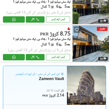
لیک سٹی میڈوز فیز 1 - بلاک بی, لیک سٹی میڈوز فیز 1
5
6
1 کنال
شامل کی:2 ہفتے پہل
(تبدیلی کی گئی:13 گھنٹے پہلے)
ایس ایم ایس
کال
35
مقبول
8.75 کروڑ
PKR
لیک سٹی میڈوز فیز 1 - بلاک بی, لیک سٹی میڈوز فیز 1
5
6
1 کنال
شامل کی:5 دن پہل
(تبدیلی کی گئی:13 گھنٹے پہلے)
ایس ایم ایس
کال
33
این ایس آئی ٹی سٹی - ڈی ایچ اے ڈیفینس
Zameen Vault
قیمت کا آغاز
2.14 کروڑ
PKR