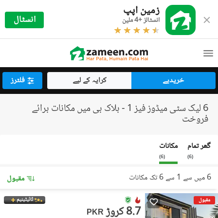
زمین اپپ
انسٹال
انسٹالز +4 ملین
خریدیے
کرایہ کے لیے
فلٹرز
6 لیک سٹی میڈوز فیز 1 - بلاک بی میں مکانات برائے
فروخت
گھر تمام
مکانات
)
6
(
)
6
(
6 میں سے 1 سے 6 تک مکانات
مقبول
ٹائیٹینیم
مقبول
8.7 کروڑ
PKR