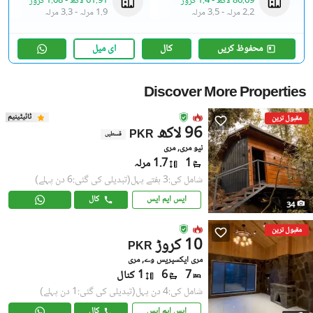
86.69 لاکھ
-
1.4 کروڑ
61.91 لاکھ
-
1.08 کروڑ
2.2 مرلہ
-
3.5 مرلہ
1.9 مرلہ
-
3.3 مرلہ
محفوظ کریں
کال
ای میل
Discover More Properties
ٹائیٹینیم
مقبول ترین
96 لاکھ
PKR
قسطیں
نیو مری, مری
1
1.7 مرلہ
شامل کی:3 ہفتے پہل
(تبدیلی کی گئی:6 دن پہلے)
ایس ایم ایس
کال
34
مقبول ترین
10 کروڑ
PKR
مری ایکسپریس وے, مری
7
6
1 کنال
شامل کی:4 دن پہل
(تبدیلی کی گئی:1 دن پہلے)
ایس ایم ایس
کال