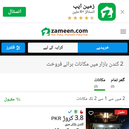
زمین اپپ
انسٹال
انسٹالز +4 ملین
خریدیے
کرایہ کے لیے
فلٹرز
2 کندن بازار میں مکانات برائے فروخت
گھر تمام
مکانات
)
2
(
)
2
(
2 میں سے 1 سے 2 تک مکانات
مقبول
مقبول
3.8 کروڑ
PKR
کندن بازار, مری