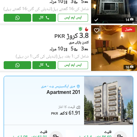
5
3
10 مرلہ
شامل کی:16 گھنٹے پہل
(تبدیلی کی گئی:16 گھنٹے پہلے)
ایس ایم ایس
کال
14
مقبول
3.8 کروڑ
PKR
کندن بازار, مری
3
5
10 مرلہ
شامل کی:1 ہفتہ پہل
(تبدیلی کی گئی:1 دن پہلے)
ایس ایم ایس
کال
16
مری ایکسپریس وے - مری
201 Apartment
قیمت کا آغاز
61.91 لاکھ
PKR
فلیٹ
فلیٹ