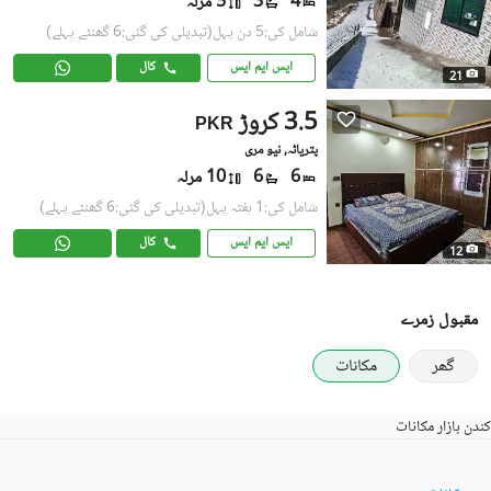
4
3
5 مرلہ
شامل کی:5 دن پہل
(تبدیلی کی گئی:6 گھنٹے پہلے)
ایس ایم ایس
کال
21
3.5 کروڑ
PKR
پتریاٹہ, نیو مری
6
6
10 مرلہ
شامل کی:1 ہفتہ پہل
(تبدیلی کی گئی:6 گھنٹے پہلے)
ایس ایم ایس
کال
12
مقبول زمرے
گھر
مکانات
کندن بازار مکانات