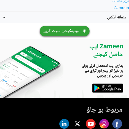
مری مکانات
Zameen
متعلقہ لنکس
نوٹیفکیشن سیٹ کریں
Zameen ایپ
حاصل کیجئے
ہماری ایپ استعمال کرتے ہوئے
پراپٹیز کو بہتر اور تیزی سے
خریدیں اور بیچیں
مربوط ہو جاؤ