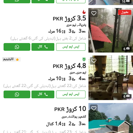
16
مقبول
3.5 کروڑ
PKR
پتریاٹہ, نیو مری
3
3
16 مرلہ
شامل کی:2 ہفتے پہل
(تبدیلی کی گئی:6 گھنٹے پہلے)
ایس ایم ایس
کال
6
ٹائیٹینیم
4.8 کروڑ
PKR
نیو مری, مری
4
3
10 مرلہ
شامل کی:22 گھنٹے پہل
(تبدیلی کی گئی:22 گھنٹے پہلے)
ایس ایم ایس
کال
6
10 کروڑ
PKR
کشمیر پوائنٹ, مری
3
2
1.4 کنال
شامل کی:23 گھنٹے پہل
(تبدیلی کی گئی:21 گھنٹے پہلے)