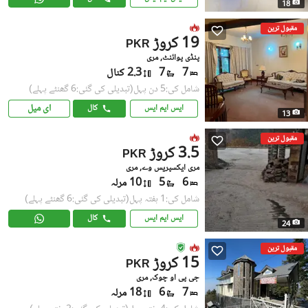
18
مقبول ترین
19 کروڑ
PKR
پنڈی پوائنٹ, مری
7
7
2.3 کنال
شامل کی:5 دن پہل
(تبدیلی کی گئی:6 گھنٹے پہلے)
ای میل
ایس ایم ایس
کال
13
مقبول ترین
3.5 کروڑ
PKR
مری ایکسپریس وے, مری
6
5
10 مرلہ
شامل کی:1 ہفتہ پہل
(تبدیلی کی گئی:6 گھنٹے پہلے)
ایس ایم ایس
کال
24
مقبول ترین
15 کروڑ
PKR
جی پی او چوک, مری
7
6
18 مرلہ