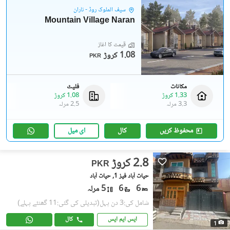
سیف الملوک روڈ - ناران
Mountain Village Naran
قیمت کا آغاز
1.08 کروڑ
PKR
مکانات
فلیٹ
1.33 کروڑ
1.08 کروڑ
3.3 مرلہ
2.5 مرلہ
محفوظ کریں
کال
ای میل
2.8 کروڑ
PKR
حیات آباد فیز 1, حیات آباد
6
6
5 مرلہ
شامل کی:3 دن پہل
(تبدیلی کی گئی:11 گھنٹے پہلے)
ایس ایم ایس
کال
1