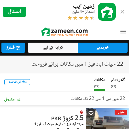
زمین اپپ
انسٹال
انسٹالز +4 ملین
خریدیے
کرایہ کے لیے
فلٹرز
22 حیات آباد فیز 1 میں مکانات برائے فروخت
گھر تمام
مکانات
مقام کی فہرست
)
22
(
)
22
(
22 میں سے 1 سے 22 تک مکانات
مقبول
مقبول
2.5 کروڑ
PKR
حیات آباد فیز 1 - ڈی4, حیات آباد فیز 1