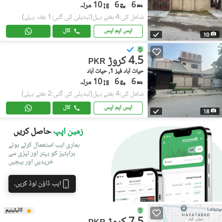
6
6
10 مرلہ
شامل کی:4 ہفتے پہل
(تبدیلی کی گئی:1 ہفتہ پہلے)
ایس ایم ایس
کال
10
4.5 کروڑ
PKR
حیات آباد فیز 1, حیات آباد
6
6
10 مرلہ
شامل کی:4 ہفتے پہل
(تبدیلی کی گئی:2 ہفتے پہلے)
ایس ایم ایس
کال
18
زمین اپپ
حاصل کریں
ہماری ایپ استعمال کرتے ہوئے
پراپٹیز کو بہتر اور تیزی سے
خریدیں اور بیچیں
ایپ ڈاؤن لوڈ کریں۔
ٹائیٹینیم