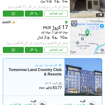
5
5
5 مرلہ
شامل کی:3 دن پہل
(تبدیلی کی گئی:11 گھنٹے پہلے)
ایس ایم ایس
کال
1
ٹائیٹینیم
17 کروڑ
PKR
حیات آباد فیز 1, حیات آباد
10
6
2 کنال
شامل کی:4 گھنٹے پہل
(تبدیلی کی گئی:4 گھنٹے پہلے)
ایس ایم ایس
کال
خان پور روڈ - ہری پور
Tomorrow Land Country Club
& Resorts
قیمت کا آغاز
83.77 لاکھ
PKR
فلیٹ
فلیٹ