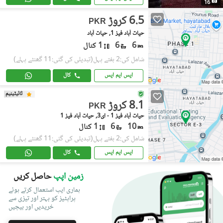
16
6.5 کروڑ
PKR
حیات آباد فیز 1, حیات آباد
6
6
1 کنال
شامل کی:2 ہفتے پہل
(تبدیلی کی گئی:11 گھنٹے پہلے)
ایس ایم ایس
کال
ٹائیٹینیم
8.1 کروڑ
PKR
حیات آباد فیز 1 - ای3, حیات آباد فیز 1
10
6
1 کنال
شامل کی:2 ہفتے پہل
(تبدیلی کی گئی:11 گھنٹے پہلے)
ایس ایم ایس
کال
زمین اپپ
حاصل کریں
ہماری ایپ استعمال کرتے ہوئے
پراپٹیز کو بہتر اور تیزی سے
خریدیں اور بیچیں