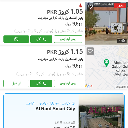
مقبول
1.05 کروڑ
PKR
پٹیل اِنڈسٹریل پارک, کراچی موٹروے
9.6 مرلہ
شامل کی:2 ہفتے پہل
(تبدیلی کی گئی:2 دن پہلے)
ایس ایم ایس
کال
1
1.15 کروڑ
PKR
پٹیل اِنڈسٹریل پارک, کراچی موٹروے
9.6 مرلہ
شامل کی:6 دن پہل
(تبدیلی کی گئی:2 دن پہلے)
ای میل
ایس ایم ایس
کال
کراچی ۔ حیدرآباد موٹر وے - کراچی
Al Rauf Smart City
قیمت کا آغاز