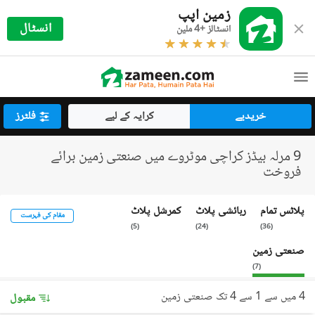
زمین اپپ
انسٹال
انسٹالز +4 ملین
خریدیے
کرایہ کے لیے
فلٹرز
9 مرلہ بیڈز کراچی موٹروے میں صنعتی زمین برائے
فروخت
پلاٹس تمام
رہائشی پلاٹ
کمرشل پلاٹ
مقام کی فہرست
)
5
(
)
24
(
)
36
(
صنعتی زمین
)
7
(
4 میں سے 1 سے 4 تک صنعتی زمین
مقبول