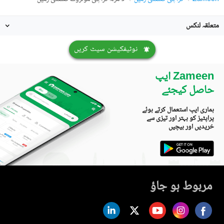
متعلقہ لنکس
نوٹیفکیشن سیٹ کریں
Zameen ایپ
حاصل کیجئے
ہماری ایپ استعمال کرتے ہوئے
پراپٹیز کو بہتر اور تیزی سے
خریدیں اور بیچیں
مربوط ہو جاؤ