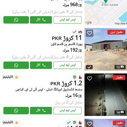
968 مرلہ
شامل کی:3 ہفتے پہل
(تبدیلی کی گئی:1 ہفتہ پہلے)
ایس ایم ایس
کال
مقبول ترین
11 کروڑ
PKR
پورٹ قاسم, بِن قاسم ٹاؤن
192 مرلہ
شامل کی:4 ہفتے پہل
(تبدیلی کی گئی:2 ہفتے پہلے)
ایس ایم ایس
کال
12
ٹائیٹینیم
مقبول
1.2 کروڑ
PKR
سندھ انڈسٹریل ٹریڈنگ اسٹی - ایس آئی ٹی ای, کراچی
16 مرلہ
شامل کی:2 دن پہل
ایس ایم ایس
کال
14
ٹائیٹینیم
مقبول