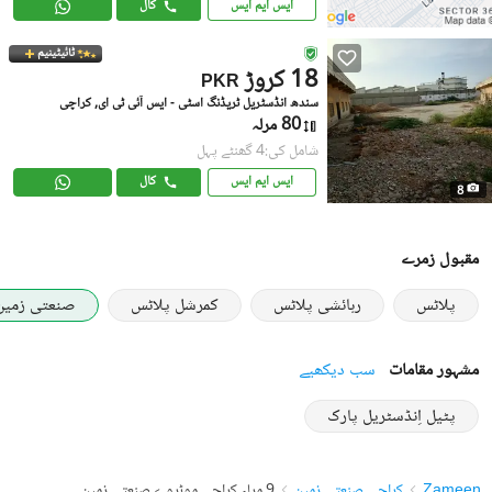
ایس ایم ایس
کال
ٹائیٹینیم
18 کروڑ
PKR
سندھ انڈسٹریل ٹریڈنگ اسٹی - ایس آئی ٹی ای, کراچی
80 مرلہ
شامل کی:4 گھنٹے پہل
ایس ایم ایس
کال
8
مقبول زمرے
پلاٹس
رہائشی پلاٹس
کمرشل پلاٹس
صنعتی زمین
مشہور مقامات
سب دیکھیے
پٹیل اِنڈسٹریل پارک
Zameen
کراچی صنعتی زمین
9 مرلہ کراچی موٹروے صنعتی زمین