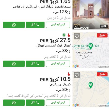
1.65 کروڑ
PKR
سندھ انڈسٹریل ٹریڈنگ اسٹی - ایس آئی ٹی ای, کراچی
12.8 مرلہ
شامل کی:2 دن پہل
ایس ایم ایس
کال
8
مقبول
27.5 کروڑ
PKR
کورنگی کریک کنٹونمنٹ, کورنگی
88 مرلہ
شامل کی:5 گھنٹے پہل
ایس ایم ایس
کال
مقبول
10.5 کروڑ
PKR
سُپر ہائی وے, کراچی
80 مرلہ
شامل کی:6 گھنٹے پہل
(تبدیلی کی گئی:2 گھنٹے پہلے)
ایس ایم ایس
کال