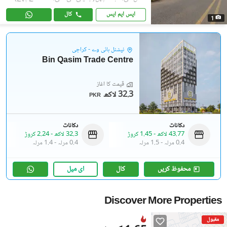
ایس ایم ایس
کال
1
نیشنل ہائی وے - کراچی
Bin Qasim Trade Centre
قیمت کا آغاز
32.3 لاکھ
PKR
دکانات
دکانات
43.77 لاکھ
-
1.45 کروڑ
32.3 لاکھ
-
2.24 کروڑ
0.4 مرلہ
-
1.5 مرلہ
0.4 مرلہ
-
1.4 مرلہ
محفوظ کریں
کال
ای میل
Discover More Properties
مقبول