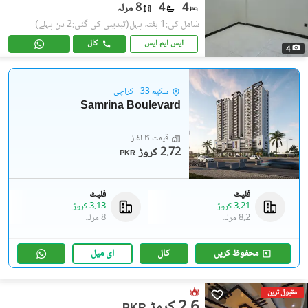
4
4
8 مرلہ
شامل کی:1 ہفتہ پہل
(تبدیلی کی گئی:2 دن پہلے)
ایس ایم ایس
کال
4
سکیم 33 - کراچی
Samrina Boulevard
قیمت کا آغاز
2.72 کروڑ
PKR
فلیٹ
فلیٹ
3.21 کروڑ
3.13 کروڑ
8.2 مرلہ
8 مرلہ
محفوظ کریں
کال
ای میل
مقبول ترین