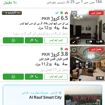
184 میں سے 1 سے 25 تک زیریں پورشن
مقبول
ٹائیٹینیم
مقبول ترین
6.5 کروڑ
PKR
پی ای سی ایچ ایس بلاک 2, پی ای سی ایچ ایس
4
4
12 مرلہ
شامل کی:4 دن پہل
(تبدیلی کی گئی:2 دن پہلے)
ایس ایم ایس
کال
1
13
مقبول ترین
3.8 کروڑ
PKR
گلشنِ اقبال, گلشنِ اقبال ٹاؤن
4
4
11.2 مرلہ
شامل کی:17 گھنٹے پہل
ایس ایم ایس
کال
7
کراچی ۔ حیدرآباد موٹر وے - کراچی
Al Rauf Smart City