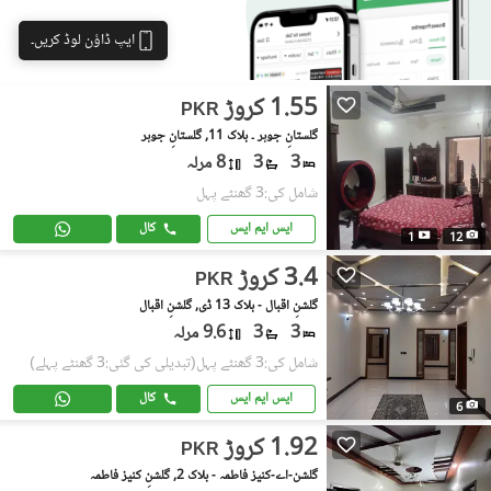
ایپ ڈاؤن لوڈ کریں۔
1.55 کروڑ
PKR
گلستانِِ جوہر ۔ بلاک 11, گلستانِ جوہر
3
3
8 مرلہ
شامل کی:3 گھنٹے پہل
ایس ایم ایس
کال
1
12
3.4 کروڑ
PKR
گلشنِ اقبال - بلاک 13 ڈی, گلشنِ اقبال
3
3
9.6 مرلہ
شامل کی:3 گھنٹے پہل
(تبدیلی کی گئی:3 گھنٹے پہلے)
ایس ایم ایس
کال
6
1.92 کروڑ
PKR
گلشن-اے-کنیز فاطمہ - بلاک 2, گلشنِ کنیز فاطمہ