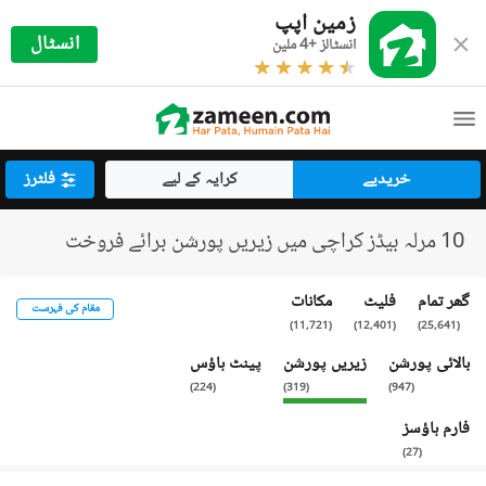
زمین اپپ
انسٹال
انسٹالز +4 ملین
خریدیے
کرایہ کے لیے
فلٹرز
10 مرلہ بیڈز کراچی میں زیریں پورشن برائے فروخت
گھر تمام
فلیٹ
مکانات
مقام کی فہرست
)
11,721
(
)
12,401
(
)
25,641
(
بالائی پورشن
زیریں پورشن
پینٹ ہاؤس
)
224
(
)
319
(
)
947
(
فارم ہاؤسز
)
27
(