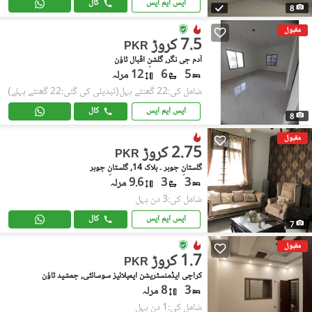
ایس ایم ایس
کال
8
مقبول
7.5 کروڑ
PKR
آدم جی نگر, گلشنِ اقبال ٹاؤن
5
6
12 مرلہ
شامل کی:22 گھنٹے پہل
(تبدیلی کی گئی:22 گھنٹے پہلے)
ایس ایم ایس
کال
8
مقبول
2.75 کروڑ
PKR
گلستانِِ جوہر ۔ بلاک 14, گلستانِ جوہر
3
3
9.6 مرلہ
شامل کی:3 دن پہل
ایس ایم ایس
کال
7
مقبول
1.7 کروڑ
PKR
کراچی ایڈمنسٹریشن ایمپلائیز سوسائٹی, جمشید ٹاؤن
3
8 مرلہ
شامل کی:1 دن پہل