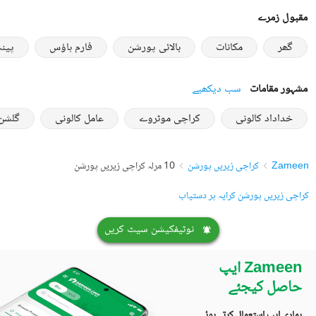
مقبول زمرے
گھر
مکانات
بالائی پورشن
فارم ہاؤس
پین
مشہور مقامات
سب دیکھیے
خداداد کالونی
کراچی موٹروے
عامل کالونی
گلشن
Zameen
کراچی زیریں پورشن
10 مرلہ کراچی زیریں پورشن
کراچی زیریں پورشن کرایہ پر دستیاب
نوٹیفکیشن سیٹ کریں
Zameen ایپ
حاصل کیجئے
ہماری ایپ استعمال کرتے ہوئے