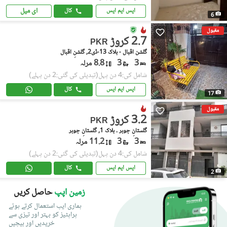
ای میل
ایس ایم ایس
کال
6
مقبول
2.7 کروڑ
PKR
گلشن اقبال - بلاک 13-ڈی2, گلشنِ اقبال
3
3
8.8 مرلہ
شامل کی:4 دن پہل
(تبدیلی کی گئی:2 دن پہلے)
ایس ایم ایس
کال
17
مقبول
3.2 کروڑ
PKR
گلستانِِ جوہر ۔ بلاک 1, گلستانِ جوہر
3
3
11.2 مرلہ
شامل کی:4 دن پہل
(تبدیلی کی گئی:2 دن پہلے)
ایس ایم ایس
کال
2
زمین اپپ
حاصل کریں
ہماری ایپ استعمال کرتے ہوئے
پراپٹیز کو بہتر اور تیزی سے
خریدیں اور بیچیں