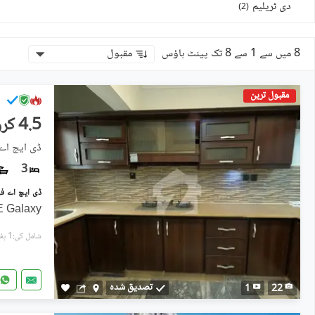
دی ٹریلیم
)
2
(
8 میں سے 1 سے 8 تک پینٹ ہاؤس
مقبول
مقبول ترین
4.5 کروڑ
ڈی ایچ اے فیز 5, ڈی ای
3
 Galaxy
شامل کی:1 ہفتہ پہل
تصدیق شدہ
1
22