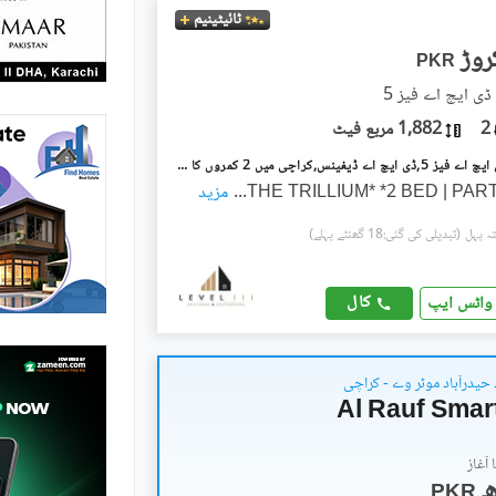
ٹائیٹینیم
PKR
ڈی ایچ اے فیز 5
2
1,882 مربع فیٹ
دی ٹریلیم ڈی ایچ اے فیز 5,ڈی ایچ اے ڈیفینس,کراچی میں 2 کمروں کا 8 مرلہ پینٹ ہاؤس 9.97 کروڑ میں برائے فروخت۔
...
مزید
(تبدیلی کی گئی:18 گھنٹے پہلے)
کال
واٹس ایپ
 حیدرآباد موٹر وے - کراچی
Al Rauf Smar
آغاز
PKR