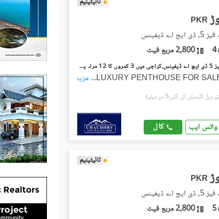
ٹائیٹینیم
PKR
چ اے ڈیفینس
4
2,800 مربع فیٹ
ڈی ایچ اے فیز 5 ڈی ایچ اے ڈیفینس,کراچی میں 3 کمروں کا 12 مرلہ پینٹ ہاؤس 4.5 کروڑ میں برائے فروخت۔
...
مزید
(تبدیلی کی گئی:5 دن پہلے)
کال
واٹس ایپ
ٹائیٹینیم
PKR
چ اے ڈیفینس
5
2,800 مربع فیٹ