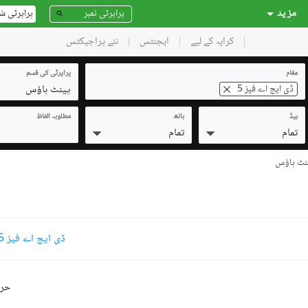
مز ید
پراپرٹی ش
کرایہ کے لیے
ایجنٹس
نئے پراجیکٹس
مقام
پراپرٹی کی قسم
پینٹ ہاؤس
ڈی ایچ اے فیز 5
بیڈ
باتھ
مطلوبہ الفاظ
تمام
تمام
ڈی ایچ اے فیز 5 پینٹ ہاؤس کرایہ پر دستیاب
حرو