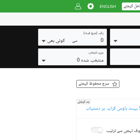
امل کیجئے
رقبہ (مربع فیٹ)
0
کوئی بھی
سے
مزید انتخاب
منتخب شدہ 0
سرچ محفوظ کیجئے
بند کیجئے
ف تہجی سے ترتیب