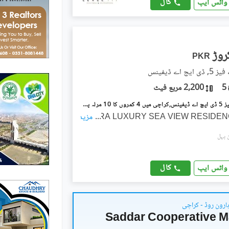
کال
واٹس ایپ
PKR
چ اے ڈیفینس
5
2,200 مربع فیٹ
ڈی ایچ اے فیز 5 ڈی ایچ اے ڈیفینس,کراچی میں 4 کمروں کا 10 مرلہ پینٹ ہاؤس 7.15 کروڑ میں برائے فروخت۔
...
ULTRA LUXURY SEA VIEW RESIDE
مزید
کال
واٹس ایپ
ہارون روڈ - کراچی
Saddar Cooperative M