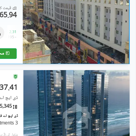
قیمت کا 
65.94 لاکھ
دکانات
73.68 لاکھ
-
2.31 کروڑ
80 مربع فیٹ
-
195 مربع فیٹ
مح
37.41 کروڑ
ڈی ایچ اے فیز 5, ڈی ای
5,345 مربع فیٹ
ments 3-
شامل کی:3 دن پہل