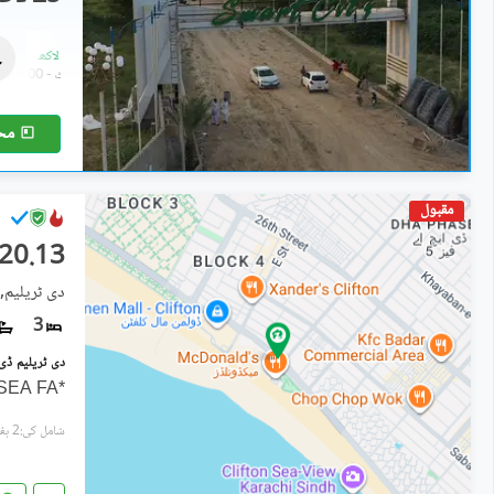
کمرشل پلاٹ
40 لاکھ
-
80 لاکھ
900 مربع فیٹ
-
1,800 مربع فیٹ
مح
مقبول
20.13 کروڑ
دی ٹریلیم, 
3
*THE TRILLIUM* *3 BED | FULL SEA FA
شامل کی:2 ہفتے پہل