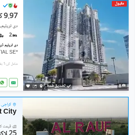
مقبول
9.97 کروڑ
دی ٹریلیم, 
2
*THE TRILLIUM* *2 BED | PARTIAL SE
شامل کی:1 ہفتہ پہل
تصدیق شدہ
8
کراچی ۔
t City
قیمت کا 
25 لاکھ