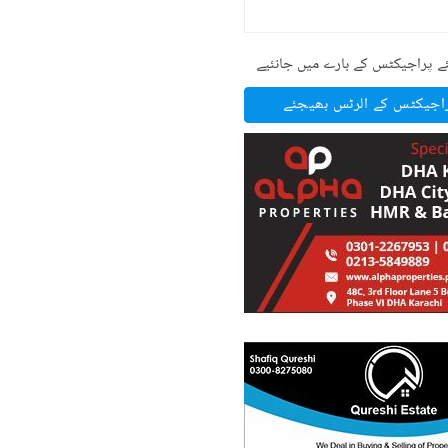
ے پراجیکٹس کے بارے میں جانئیے
راجیکٹس کے الرٹس بھیجئے