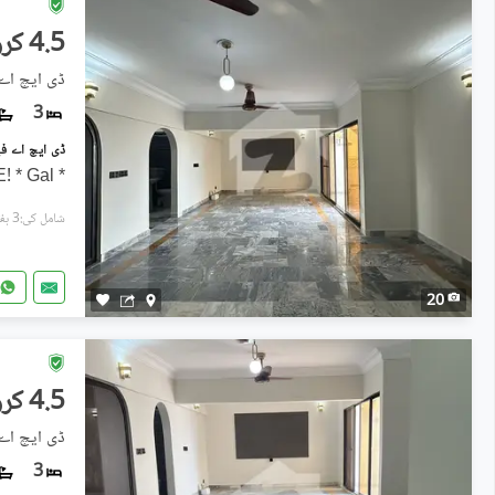
4.5 کروڑ
ڈی ایچ اے فیز 5, ڈی ای
3
* LUXURY PENTHOUSE FOR SALE! * Gal
شامل کی:3 ہفتے پہل
20
4.5 کروڑ
ڈی ایچ اے فیز 5, ڈی ای
3