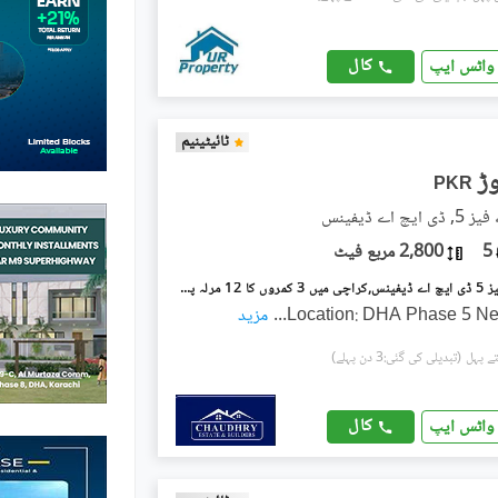
کال
واٹس ایپ
ٹائیٹینیم
PKR
چ اے ڈیفینس
5
2,800 مربع فیٹ
ڈی ایچ اے فیز 5 ڈی ایچ اے ڈیفینس,کراچی میں 3 کمروں کا 12 مرلہ پینٹ ہاؤس 4.5 کروڑ میں برائے فروخت۔
Location: DHA Phase 5 Nea
...
مزید
(تبدیلی کی گئی:3 دن پہلے)
کال
واٹس ایپ