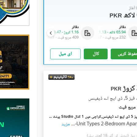
آغاز
PKR
دفاتر
دفاتر
دکانات
65.94 لاکھ
-
1.13 کروڑ
1.16 کروڑ
-
3.47 کروڑ
73.68 لاکھ
-
2.31 کروڑ
232 مربع فیٹ
-
397 مربع فیٹ
409 مربع فیٹ
-
1,221 مربع فیٹ
80 مربع فیٹ
-
195 مربع فیٹ
فوظ کریں
کال
ای میل
ٹائیٹینیم
PKR
چ اے ڈیفینس
ڈی ایچ اے فیز 5 ڈی ایچ اے ڈیفینس,کراچی میں 1 کنال Studio پینٹ ہاؤس 37.42 کروڑ میں برائے فروخت۔
Unit Types 2-Bedroom Apart
...
مزید
(تبدیلی کی گئی:18 گھنٹے پہلے)