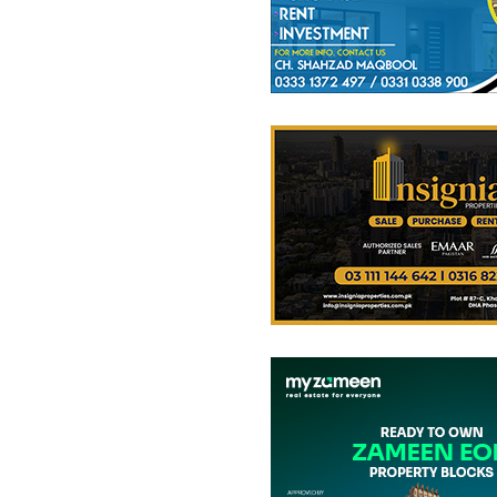
دفاتر
65.94 لاکھ
-
1.13 کروڑ
232 مربع فیٹ
-
397 مربع فیٹ