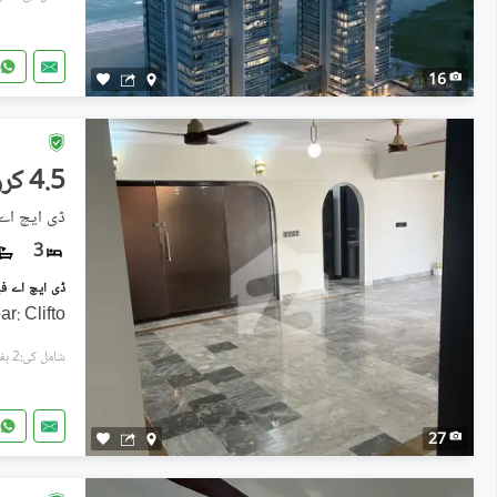
16
4.5 کروڑ
ڈی ایچ اے فیز 5, ڈی ای
3
r: Clifto
شامل کی:2 ہفتے پہل
27