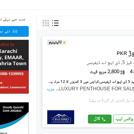
سب سے پہلے نئ
نئے پ
ٹائیٹینیم
PKR
چ اے ڈیفینس
4
2,800 مربع فیٹ
ڈی ایچ اے فیز 5 ڈی ایچ اے ڈیفینس,کراچی میں 3 کمروں کا 12 مرلہ پینٹ ہاؤس 4.5 کروڑ میں برائے فروخت۔
LUXURY PENTHOUSE FOR SALE
...
مزید
(تبدیلی کی گئی:2 دن پہلے)
کال
واٹس ایپ