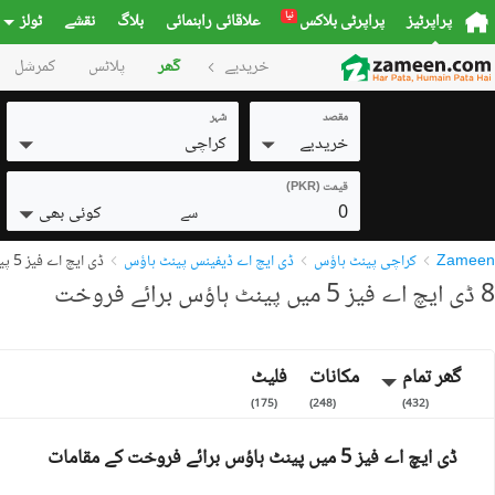
نیا
پراپرٹیز
پراپرٹی بلاکس
علاقائی راہنمائی
بلاگ
نقشے
ٹولز
خریدیے
گھر
پلاٹس
کمرشل
مقصد
شہر
خریدیے
کراچی
قیمت (PKR)
0
کوئی بھی
سے
Zameen
کراچی پینٹ ہاؤس
ڈی ایچ اے ڈیفینس پینٹ ہاؤس
ڈی ایچ اے فیز 5 پینٹ ہاؤس
8 ڈی ایچ اے فیز 5 میں پینٹ ہاؤس برائے فروخت
گھر تمام
مکانات
فلیٹ
)
175
(
)
248
(
)
432
(
ڈی ایچ اے فیز 5 میں پینٹ ہاؤس برائے فروخت کے مقامات