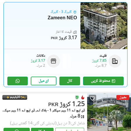
گلبرگ 3 - گلبرگ
Zameen NEO
قیمت کا آغاز
3.17 کروڑ
PKR
فلیٹ
دکانات
7.85 کروڑ
3.17 کروڑ
8.7 مرلہ
2 مرلہ
محفوظ کریں
کال
ای میل
ٹائیٹینیم
مقبول
1.25 کروڑ
PKR
ڈی ایچ اے 11 رہبر سیکٹر 1 - بلاک اے, ڈی ایچ اے 11 رہبر سیکٹر 1
8 مرلہ
شامل کی:3 دن پہل
(تبدیلی کی گئی:14 گھنٹے پہلے)