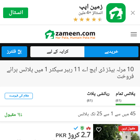
زمین اپپ
انسٹال
انسٹالز +4 ملین
خریدیے
کرایہ کے لیے
فلٹرز
10 مرلہ بیڈز ڈی ایچ اے 11 رہبر سیکٹر 1 میں پلاٹس برائے
فروخت
پلاٹس تمام
رہائشی پلاٹ
مقام کی فہرست
)
61
(
)
61
(
45 میں سے 1 سے 25 تک پلاٹس
مقبول
مقبول ترین
2.7 کروڑ
PKR