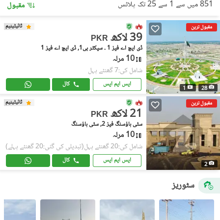
851 میں سے 1 سے 25 تک پلاٹس
مقبول
ٹائیٹینیم
مقبول ترین
39 لاکھ
PKR
ڈی ایچ اے فیز 1 ۔ سیکٹر بی1, ڈی ایچ اے فیز 1
10 مرلہ
شامل کی:7 گھنٹے پہل
ایس ایم ایس
کال
1
28
ٹائیٹینیم
مقبول ترین
21 لاکھ
PKR
سٹی ہاؤسنگ فیز 2, سٹی ہاؤسنگ
10 مرلہ
شامل کی:20 گھنٹے پہل
(تبدیلی کی گئی:20 گھنٹے پہلے)
ایس ایم ایس
کال
2
سٹوریز