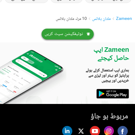
Zameen
ملتان پلاٹس
10 مرلہ ملتان پلاٹس
نوٹیفکیشن سیٹ کریں
Zameen ایپ
حاصل کیجئے
ہماری ایپ استعمال کرتے ہوئے
پراپٹیز کو بہتر اور تیزی سے
خریدیں اور بیچیں
مربوط ہو جاؤ