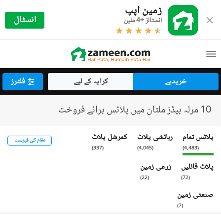
زمین اپپ
انسٹال
انسٹالز +4 ملین
خریدیے
کرایہ کے لیے
فلٹرز
10 مرلہ بیڈز ملتان میں پلاٹس برائے فروخت
پلاٹس تمام
رہائشی پلاٹ
کمرشل پلاٹ
مقام کی فہرست
)
337
(
)
4,045
(
)
4,483
(
پلاٹ فائلیں
زرعی زمین
)
22
(
)
72
(
صنعتی زمین
)
7
(