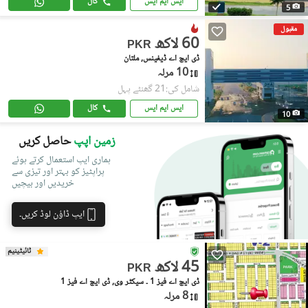
ایس ایم ایس
کال
5
مقبول
60 لاکھ
PKR
ڈی ایچ اے ڈیفینس, ملتان
10 مرلہ
شامل کی:21 گھنٹے پہل
ایس ایم ایس
کال
10
زمین اپپ
حاصل کریں
ہماری ایپ استعمال کرتے ہوئے
پراپٹیز کو بہتر اور تیزی سے
خریدیں اور بیچیں
ایپ ڈاؤن لوڈ کریں۔
ٹائیٹینیم
45 لاکھ
PKR
ڈی ایچ اے فیز 1 ۔ سیکٹر وی, ڈی ایچ اے فیز 1
8 مرلہ