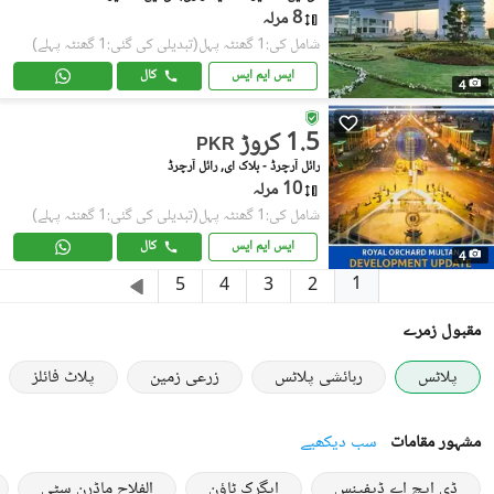
8 مرلہ
شامل کی:1 گھنٹہ پہل
(تبدیلی کی گئی:1 گھنٹہ پہلے)
ایس ایم ایس
کال
4
1.5 کروڑ
PKR
رائل آرچرڈ - بلاک ای, رائل آرچرڈ
10 مرلہ
شامل کی:1 گھنٹہ پہل
(تبدیلی کی گئی:1 گھنٹہ پہلے)
ایس ایم ایس
کال
4
1
5
4
3
2
مقبول زمرے
پلاٹس
رہائشی پلاٹس
زرعی زمین
پلاٹ فائلز
مشہور مقامات
سب دیکھیے
ڈی ایچ اے ڈیفینس
ایگرک ٹاؤن
الفلاح ماڈرن سٹی