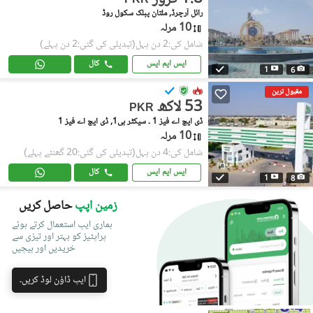
PKR
رائل آرچرڈ, ملتان پبلک سکول روڈ
10 مرلہ
شامل کی:2 دن پہل
(تبدیلی کی گئی:2 دن پہلے)
ایس ایم ایس
کال
1
6
مقبول ترین
53 لاکھ
PKR
ڈی ایچ اے فیز 1 ۔ سیکٹر بی1, ڈی ایچ اے فیز 1
10 مرلہ
شامل کی:4 دن پہل
(تبدیلی کی گئی:20 گھنٹے پہلے)
ایس ایم ایس
کال
1
8
زمین اپپ
حاصل کریں
ہماری ایپ استعمال کرتے ہوئے
پراپٹیز کو بہتر اور تیزی سے
خریدیں اور بیچیں
ایپ ڈاؤن لوڈ کریں۔