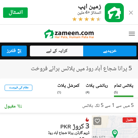
زمین اپپ
انسٹال
انسٹالز +4 ملین
خریدیے
کرایہ کے لیے
فلٹرز
5 پرانا شجاع آباد روڈ میں پلاٹس برائے فروخت
پلاٹس تمام
رہائشی پلاٹ
کمرشل پلاٹ
مقام کی فہرست
)
1
(
)
4
(
)
5
(
5 میں سے 1 سے 5 تک پلاٹس
مقبول
مقبول
3 کروڑ
PKR
ڈریم گارڈن, پرانا شجاع آباد روڈ