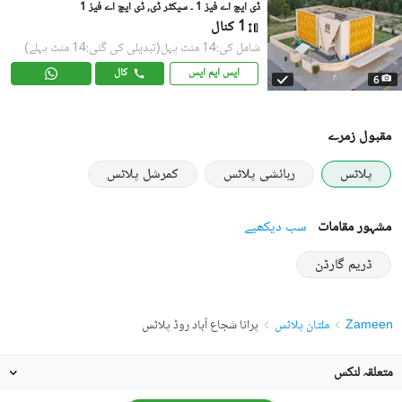
ڈی ایچ اے فیز 1 ۔ سیکٹر ڈی, ڈی ایچ اے فیز 1
1 کنال
شامل کی:14 منٹ پہل
(تبدیلی کی گئی:14 منٹ پہلے)
ایس ایم ایس
کال
6
مقبول زمرے
پلاٹس
رہائشی پلاٹس
کمرشل پلاٹس
مشہور مقامات
سب دیکھیے
ڈریم گارڈن
Zameen
ملتان پلاٹس
پرانا شجاع آباد روڈ پلاٹس
متعلقہ لنکس