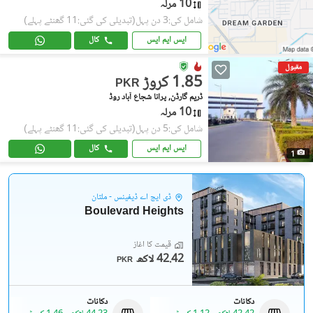
10 مرلہ
شامل کی:3 دن پہل
(تبدیلی کی گئی:11 گھنٹے پہلے)
ایس ایم ایس
کال
مقبول
1.85 کروڑ
PKR
ڈریم گارڈن, پرانا شجاع آباد روڈ
10 مرلہ
شامل کی:5 دن پہل
(تبدیلی کی گئی:11 گھنٹے پہلے)
ایس ایم ایس
کال
1
ڈی ایچ اے ڈیفینس - ملتان
Boulevard Heights
قیمت کا آغاز
42.42 لاکھ
PKR
دکانات
دکانات