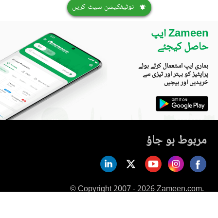
نوٹیفکیشن سیٹ کریں
Zameen ایپ
حاصل کیجئے
ہماری ایپ استعمال کرتے ہوئے
پراپٹیز کو بہتر اور تیزی سے
خریدیں اور بیچیں
مربوط ہو جاؤ
© Copyright 2007 - 2026 Zameen.com.
All Rights Reserved