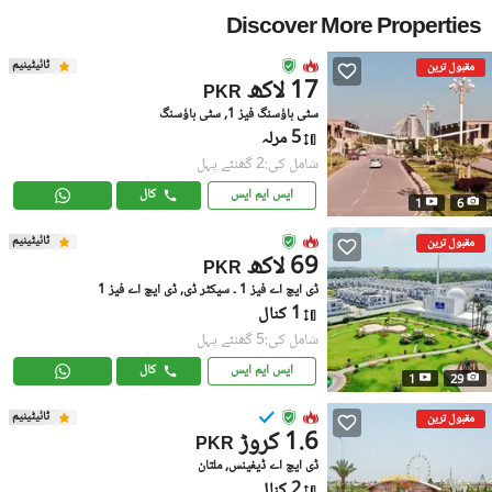
Discover More Properties
ٹائیٹینیم
مقبول ترین
17 لاکھ
PKR
سٹی ہاؤسنگ فیز 1, سٹی ہاؤسنگ
5 مرلہ
شامل کی:2 گھنٹے پہل
ایس ایم ایس
کال
1
6
ٹائیٹینیم
مقبول ترین
69 لاکھ
PKR
ڈی ایچ اے فیز 1 ۔ سیکٹر ڈی, ڈی ایچ اے فیز 1
1 کنال
شامل کی:5 گھنٹے پہل
ایس ایم ایس
کال
1
29
ٹائیٹینیم
مقبول ترین
1.6 کروڑ
PKR
ڈی ایچ اے ڈیفینس, ملتان
2 کنال