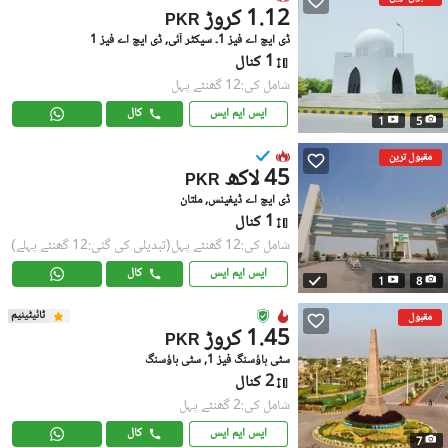
1.12 کروڑ
PKR
ڈی ایچ اے فیز 1۔ سیکٹر آئی, ڈی ایچ اے فیز 1
1 کنال
شامل کی:12 گھنٹے پہل
ایس ایم ایس
کال
1
5
مقبول ترین
45 لاکھ
PKR
ڈی ایچ اے ڈیفینس, ملتان
1 کنال
شامل کی:12 گھنٹے پہل
(تبدیلی کی گئی:12 گھنٹے پہلے)
ایس ایم ایس
کال
1
8
ٹائیٹینیم
مقبول
1.45 کروڑ
PKR
سٹی ہاؤسنگ فیز 1, سٹی ہاؤسنگ
2 کنال
شامل کی:2 گھنٹے پہل
ایس ایم ایس
کال
7