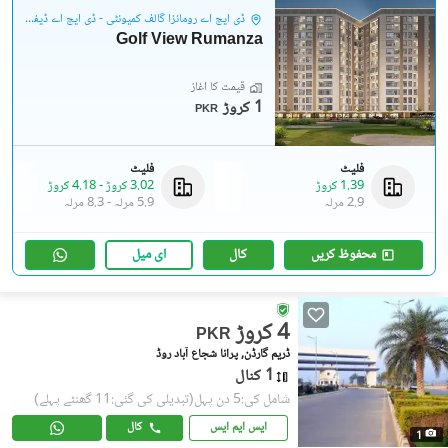
ڈی ایچ اے رومانزا گالف کمیونٹی - ڈی ایچ اے ڈیفینس
Golf View Rumanza
قیمت کا آغاز
1 کروڑ
PKR
فلیٹ
فلیٹ
1.39 کروڑ
3.02 کروڑ
-
4.18 کروڑ
2.9 مرلہ
5.9 مرلہ
-
8.3 مرلہ
محفوظ کریں
کال
ای میل
4 کروڑ
PKR
ڈریم گارڈن, پرانا شجاع آباد روڈ
1 کنال
شامل کی:5 دن پہل
(تبدیلی کی گئی:11 گھنٹے پہلے)
ایس ایم ایس
کال
1