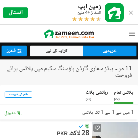
زمین اپپ
انسٹال
انسٹالز +4 ملین
خریدیے
کرایہ کے لیے
فلٹرز
11 مرلہ بیڈز سفاری گارڈن ہاؤسنگ سکیم میں پلاٹس برائے
فروخت
پلاٹس تمام
رہائشی پلاٹ
مقام کی فہرست
)
22
(
)
22
(
1 میں سے 1 سے 1 تک پلاٹس
مقبول
28 لاکھ
PKR