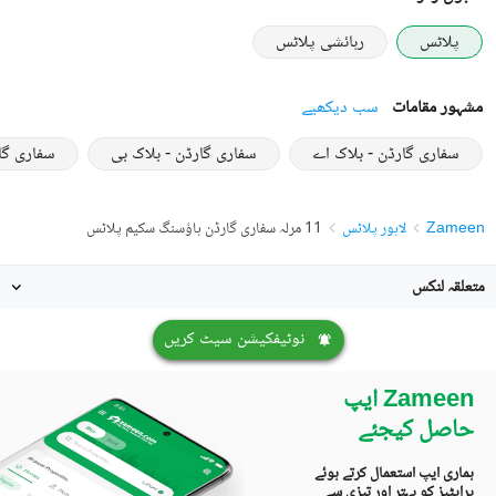
پلاٹس
رہائشی پلاٹس
مشہور مقامات
سب دیکھیے
سفاری گارڈن - بلاک اے
سفاری گارڈن - بلاک بی
سفاری گا
Zameen
لاہور پلاٹس
11 مرلہ سفاری گارڈن ہاؤسنگ سکیم پلاٹس
متعلقہ لنکس
نوٹیفکیشن سیٹ کریں
Zameen ایپ
حاصل کیجئے
ہماری ایپ استعمال کرتے ہوئے
پراپٹیز کو بہتر اور تیزی سے