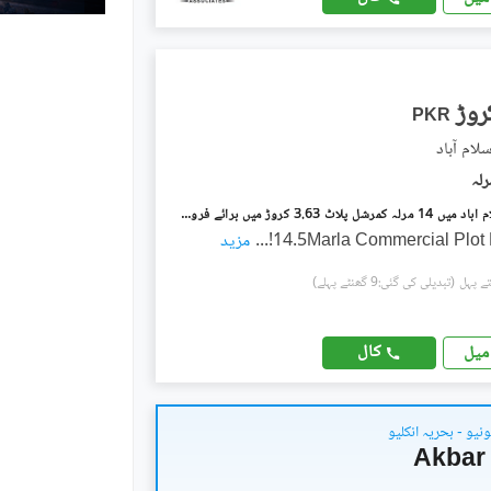
PKR
لام آباد
بنی گالہ اسلام آباد میں 14 مرلہ کمرشل پلاٹ 3.63 کروڑ میں برائے فروخت۔
14.5Marla Commercial Plot 
...
مزید
(تبدیلی کی گئی:9 گھنٹے پہلے)
کال
میل
یو - بحریہ انکلیو
Akbar 