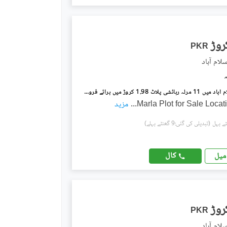
PKR
لام آباد
بنی گالہ اسلام آباد میں 11 مرلہ رہائشی پلاٹ 1.98 کروڑ میں برائے فروخت۔
...
مزید
(تبدیلی کی گئی:9 گھنٹے پہلے)
کال
میل
PKR
لام آباد