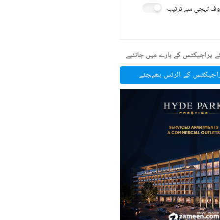
ف تہجی سے ترتیب
ے پراجیکٹس کے بارے میں جانئیے
راجیکٹس کے الرٹس بھیجئے