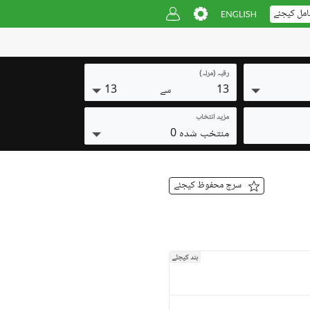
امل کیجئے
رقبہ (مرلہ)
13
13
سے
مزید انتخاب
منتخب شدہ 0
سرچ محفوظ کیجئے
بند کیجئے