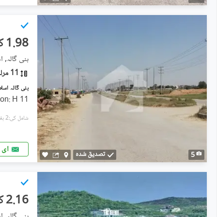
1.98 کروڑ
بنی گالہ, اس
11 مرلہ
11 Marla Plot for Sale Location: H
شامل کی:2 ہفتے پہل
ای 
تصدیق شدہ
5
2.16 کروڑ
بنی گالہ, اس