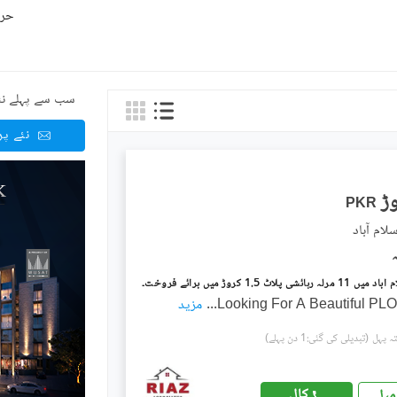
حرو
سب سے پہلے نئ
نئے پ
PKR
لام آباد
ی پلاٹ 1.5 کروڑ میں برائے فروخت۔
Looking For A Beautiful PLO
...
مزید
(تبدیلی کی گئی:1 دن پہلے)
کال
میل