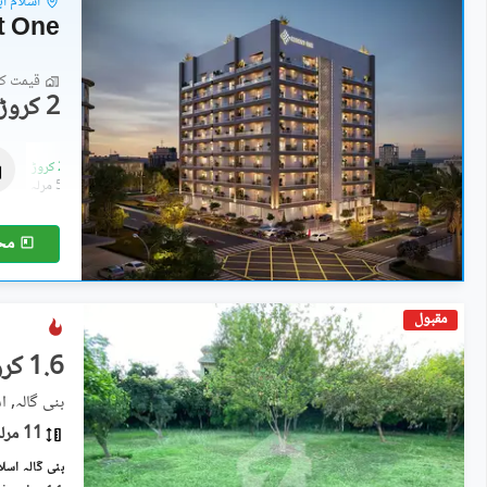
اسلام آب
t One
قیمت کا 
2 کروڑ
فلیٹ
2 کروڑ
-
2.04 کروڑ
5.1 مرلہ
-
5.2 مرلہ
مح
مقبول
1.6 کروڑ
بنی گالہ, اس
11 مرلہ
بنی گالہ اسلام آباد میں 11 مرلہ رہائش