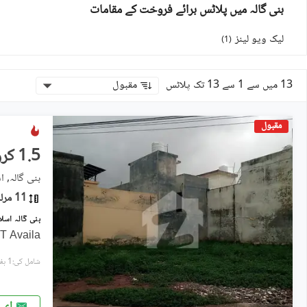
بنی گالہ میں پلاٹس برائے فروخت کے مقامات
لیک ویو لینز
)
1
(
13 میں سے 1 سے 13 تک پلاٹس
مقبول
مقبول
1.5 کروڑ
بنی گالہ, اس
11 مرلہ
بنی گالہ اسلام آباد میں 11 مرلہ رہائش
T Availa
شامل کی:1 ہفتہ پہل
ای 