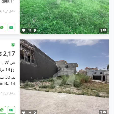
11 marla Plot For sale in Banigala
شامل کی:4 ہفتے پہل
1
2.17 کروڑ
بنی گالہ, اس
14 مرلہ
14 Marla Corner Plot for Sale in Ba
شامل کی:17 گھنٹے پہل
7