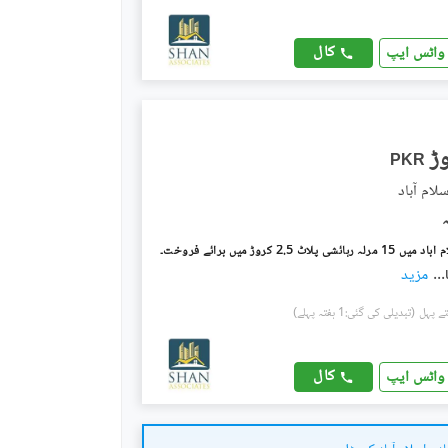
کال
واٹس ایپ
PKR
لام آباد
ی پلاٹ 2.5 کروڑ میں برائے فروخت۔
...
مزید
(تبدیلی کی گئی:1 ہفتہ پہلے)
کال
واٹس ایپ