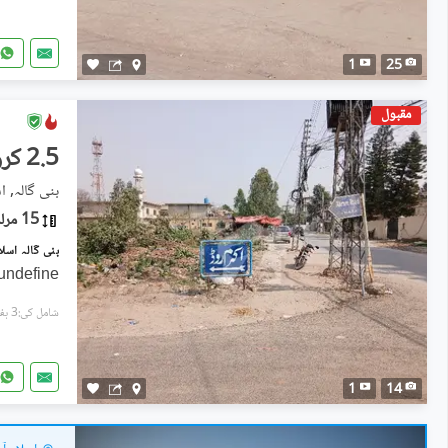
1
25
مقبول
2.5 کروڑ
بنی گالہ, اس
15 مرلہ
بنی گالہ اسلام آباد میں 15 مرلہ رہائش
undefine
شامل کی:3 ہفتے پہل
1
14