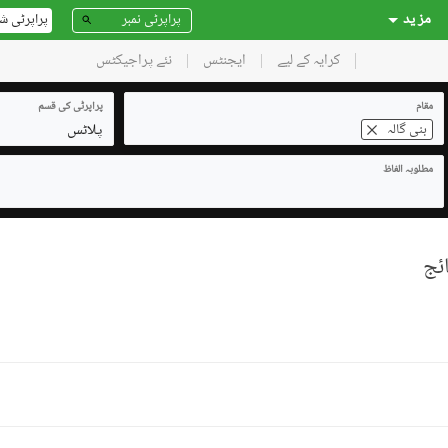
مز ید
پراپرٹی ش
کرایہ کے لیے
ایجنٹس
نئے پراجیکٹس
مقام
پراپرٹی کی قسم
پلاٹس
بنی گالہ
مطلوبہ الفاظ