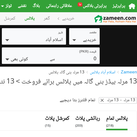
نیا
پراپرٹیز
پراپرٹی بلاکس
علاقائی راہنمائی
بلاگ
نقشے
ٹولز
خریدیے
گھر
پلاٹس
کمرشل
مقصد
شہر
خریدیے
اسلام آباد
قیمت (PKR)
0
کوئی بھی
سے
Zameen
اسلام آباد پلاٹس
13 مرلہ بنی گالہ پلاٹس
13 مرلہ بیڈز بنی گالہ میں پلاٹس برائے فروخت
> 13 نتائج
تمام فلترز ہٹا دیجیے
13 مرلہ
-
13 مرلہ
پلاٹس تمام
رہائشی پلاٹ
کمرشل پلاٹ
)
15
(
)
203
(
)
218
(