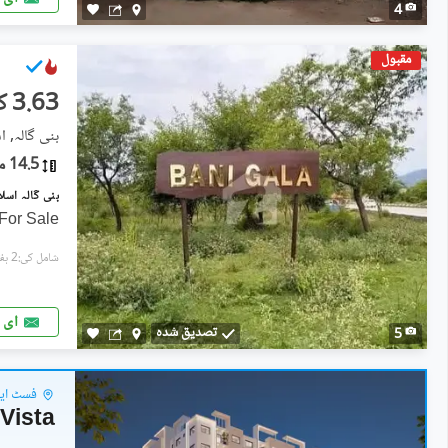
4
مقبول
3.63 کروڑ
بنی گالہ, اس
14.5 مرلہ
For Sale!
شامل کی:2 ہفتے پہل
ای 
تصدیق شدہ
5
فسٹ ایون
Vista