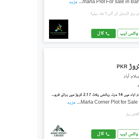
...
مزید
(تبدیلی کی گئی:1 ہفتہ پہلے)
کال
واٹس ایپ
PKR
لام آباد
بنی گالہ اسلام آباد میں 14 مرلہ رہائشی پلاٹ 2.17 کروڑ میں برائے فروخت۔
...
مزید
کال
واٹس ایپ