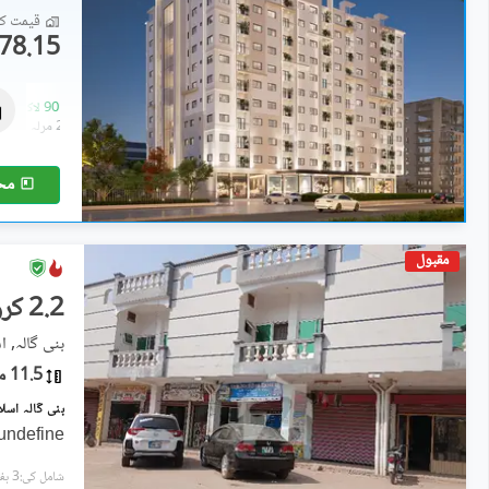
قیمت کا 
78.15 لاکھ
فلیٹ
78.15 لاکھ
-
90 لاکھ
2.3 مرلہ
-
2.7 مرلہ
مح
مقبول
2.2 کروڑ
بنی گالہ, اس
11.5 مرلہ
بنی گالہ اسلام آباد میں 11 مرلہ کمرش
undefine
شامل کی:3 ہفتے پہل