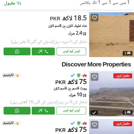
1 میں سے 1 سے 1 تک پلاٹس
مقبول
18.5 لاکھ
PKR
شاہ لطیف ٹاؤن, بِن قاسم ٹاؤن
2.4 مرلہ
شامل کی:1 مہینہ پہل
(تبدیلی کی گئی:3 ہفتے پہلے)
ایس ایم ایس
کال
1
Discover More Properties
ٹائیٹینیم
مقبول ترین
75 لاکھ
PKR
پورٹ قاسم, بِن قاسم ٹاؤن
10 مرلہ
شامل کی:3 دن پہل
(تبدیلی کی گئی:16 گھنٹے پہلے)
ایس ایم ایس
کال
5
ٹائیٹینیم
مقبول ترین
75 لاکھ
PKR