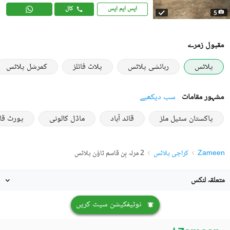
ایس ایم ایس
کال
5
مقبول زمرے
پلاٹس
رہائشی پلاٹس
پلاٹ فائلز
کمرشل پلاٹس
مشہور مقامات
سب دیکھیے
پاکستان سٹیل ملز
قائد آباد
ماڈل کالونی
پورٹ قا
Zameen
کراچی پلاٹس
2 مرلہ بِن قاسم ٹاؤن پلاٹس
متعلقہ لنکس
نوٹیفکیشن سیٹ کریں