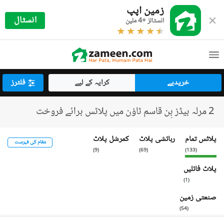
زمین اپپ
انسٹال
انسٹالز +4 ملین
خریدیے
کرایہ کے لیے
فلٹرز
2 مرلہ بیڈز بِن قاسم ٹاؤن میں پلاٹس برائے فروخت
پلاٹس تمام
رہائشی پلاٹ
کمرشل پلاٹ
مقام کی فہرست
)
9
(
)
69
(
)
133
(
پلاٹ فائلیں
)
1
(
صنعتی زمین
)
54
(