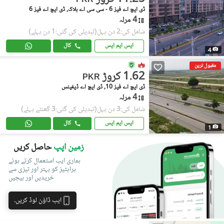
PKR
ڈی ایچ اے فیز 6 - سی سی اے بلاک, ڈی ایچ اے فیز 6
4 مرلہ
شامل کی:2 دن پہل
(تبدیلی کی گئی:1 دن پہلے)
ایس ایم ایس
کال
4
مقبول ترین
1.62 کروڑ
PKR
ڈی ایچ اے فیز 10, ڈی ایچ اے ڈیفینس
4 مرلہ
شامل کی:3 دن پہل
(تبدیلی کی گئی:3 گھنٹے پہلے)
ایس ایم ایس
کال
1
زمین اپپ
حاصل کریں
ہماری ایپ استعمال کرتے ہوئے
پراپٹیز کو بہتر اور تیزی سے
خریدیں اور بیچیں
ایپ ڈاؤن لوڈ کریں۔