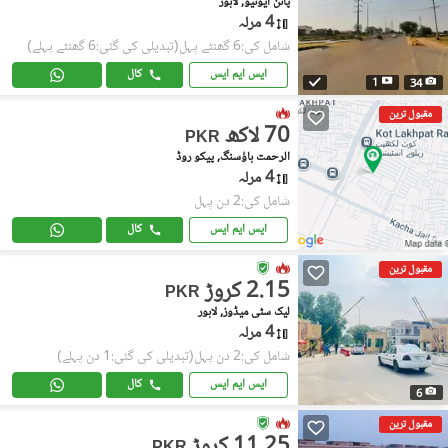
پائن ایونیو, لاہور
4 مرلہ
شامل کی:6 گھنٹے پہل
(تبدیلی کی گئی:6 گھنٹے پہلے)
ایس ایم ایس
کال
1
34
مقبول ترین
70 لاکھ
PKR
الرحمت ہاؤسنگ, پیکو روڈ
4 مرلہ
شامل کی:2 دن پہل
ایس ایم ایس
کال
مقبول ترین
2.15 کروڑ
PKR
لیک سٹی میڈوز, لاہور
4 مرلہ
شامل کی:2 دن پہل
(تبدیلی کی گئی:1 دن پہلے)
ایس ایم ایس
کال
6
مقبول ترین
11.25 کروڑ