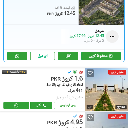
قیمت کا آغاز
12.45 کروڑ
PKR
کمرشل
12.45 کروڑ
-
17.66 کروڑ
5 مرلہ
-
6 مرلہ
محفوظ کریں
کال
ای میل
ٹائیٹینیم
مقبول ترین
1.6 کروڑ
PKR
اتحاد ٹاؤن فیز 2, جیا باگا روڈ
4 مرلہ
شامل کی:1 دن پہل
ایس ایم ایس
کال
37
مقبول ترین
4.95 کروڑ
PKR