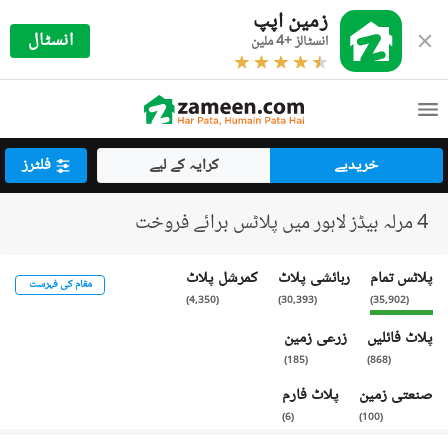
زمین اپپ
انسٹال
انسٹالز +4 ملین
خریدیے
کرایہ کے لیے
فلٹرز
4 مرلہ بیڈز لاہور میں پلاٹس برائے فروخت
پلاٹس تمام
رہائشی پلاٹ
کمرشل پلاٹ
مقام کی فہرست
)
4,350
(
)
30,393
(
)
35,902
(
پلاٹ فائلیں
زرعی زمین
)
185
(
)
868
(
صنعتی زمین
پلاٹ فارم
)
6
(
)
100
(