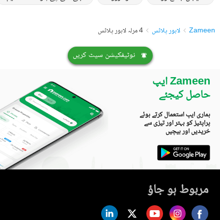
Zameen
لاہور پلاٹس
4 مرلہ لاہور پلاٹس
نوٹیفکیشن سیٹ کریں
Zameen ایپ
حاصل کیجئے
ہماری ایپ استعمال کرتے ہوئے
پراپٹیز کو بہتر اور تیزی سے
خریدیں اور بیچیں
مربوط ہو جاؤ