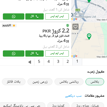
4 مرلہ
شامل کی:1 گھنٹہ پہل
ایس ایم ایس
کال
ٹائیٹینیم
2.2 کروڑ
PKR
اتحاد ٹاؤن فیز 3, جیا باگا روڈ
4 مرلہ
شامل کی:2 گھنٹے پہل
ایس ایم ایس
کال
1
5
4
3
2
مقبول زمرے
پلاٹس
رہائشی پلاٹس
زرعی زمین
پلاٹ فائلز
مشہور مقامات
سب دیکھیے
خیابان جناح روڈ
کوئنزروڈ
جی سی پی ہاؤسنگ اسکیم