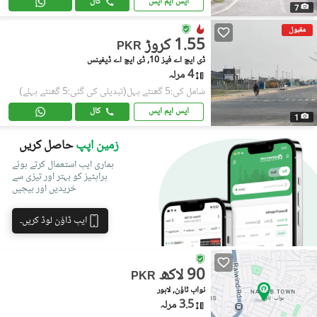
ایس ایم ایس
کال
7
مقبول
1.55 کروڑ
PKR
ڈی ایچ اے فیز 10, ڈی ایچ اے ڈیفینس
4 مرلہ
شامل کی:5 گھنٹے پہل
(تبدیلی کی گئی:5 گھنٹے پہلے)
ایس ایم ایس
کال
1
زمین اپپ
حاصل کریں
ہماری ایپ استعمال کرتے ہوئے
پراپٹیز کو بہتر اور تیزی سے
خریدیں اور بیچیں
ایپ ڈاؤن لوڈ کریں۔
90 لاکھ
PKR
نواب ٹاؤن, لاہور
3.5 مرلہ