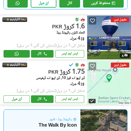
محفوظ کریں
کال
ای میل
ٹائیٹینیم
مقبول ترین
1.6 کروڑ
PKR
اتحاد ٹاؤن, رائیونڈ روڈ
4 مرلہ
شامل کی:1 دن پہل
(تبدیلی کی گئی:1 دن پہلے)
ایس ایم ایس
کال
4
ٹائیٹینیم
مقبول ترین
1.75 کروڑ
PKR
ڈی ایچ اے فیز 10, ڈی ایچ اے ڈیفینس
4 مرلہ
شامل کی:1 دن پہل
(تبدیلی کی گئی:1 دن پہلے)
ای میل
ایس ایم ایس
کال
رائیونڈ روڈ - لاہور
The Walk By Icon