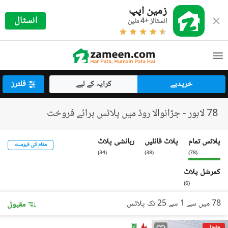
زمین اپپ
انسٹال
انسٹالز +4 ملین
خریدیے
کرایہ کے لیے
فلٹرز
78 لاہور - جڑانوالا روڈ میں پلاٹس برائے فروخت
پلاٹس تمام
پلاٹ فائلیں
رہائشی پلاٹ
مقام کی فہرست
)
34
(
)
38
(
)
78
(
کمرشل پلاٹ
)
6
(
78 میں سے 1 سے 25 تک پلاٹس
مقبول
مقبول