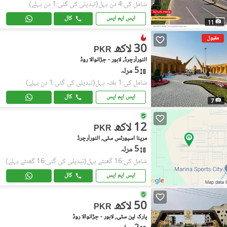
شامل کی:4 دن پہل
(تبدیلی کی گئی:1 دن پہلے)
ایس ایم ایس
کال
11
مقبول
30 لاکھ
PKR
النورآرچرڈ, لاہور - جڑانوالا روڈ
5 مرلہ
شامل کی:1 ہفتہ پہل
(تبدیلی کی گئی:1 دن پہلے)
ایس ایم ایس
کال
7
12 لاکھ
PKR
مرینا اسپورٹس سٹی, النورآرچرڈ
5 مرلہ
شامل کی:16 گھنٹے پہل
(تبدیلی کی گئی:16 گھنٹے پہلے)
ایس ایم ایس
کال
50 لاکھ
PKR
پارک لین سٹی, لاہور - جڑانوالا روڈ