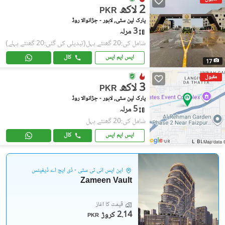
2 لاکھ
PKR
پارک لین سٹی, لاہور - جڑانوالا روڈ
3 مرلہ
شامل کی:20 گھنٹے پہل
(تبدیلی کی گئی:20 گھنٹے پہلے)
ایس ایم ایس
کال
17
مقبول
3 لاکھ
PKR
پارک لین سٹی, لاہور - جڑانوالا روڈ
5 مرلہ
شامل کی:20 گھنٹے پہل
ایس ایم ایس
کال
این ایس آئی ٹی سٹی - ڈی ایچ اے ڈیفینس
Zameen Vault
قیمت کا آغاز
2.14 کروڑ
PKR