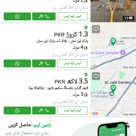
2 مرلہ
شامل کی:20 گھنٹے پہل
ایس ایم ایس
کال
17
1.3 کروڑ
PKR
پارک لین سٹی - بلاک اے, پارک لین سٹی
4 مرلہ
شامل کی:20 گھنٹے پہل
ایس ایم ایس
کال
3.5 لاکھ
PKR
لاہور گارڈن ہاؤسنگ سکیم, لاہور - جڑانوالا روڈ
3 مرلہ
شامل کی:20 گھنٹے پہل
ایس ایم ایس
کال
زمین اپپ
حاصل کریں
ہماری ایپ استعمال کرتے ہوئے