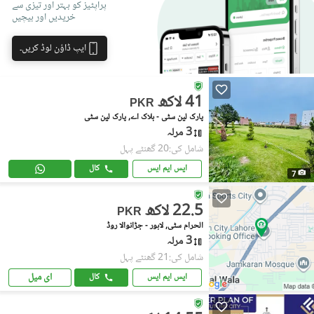
پراپٹیز کو بہتر اور تیزی سے
خریدیں اور بیچیں
ایپ ڈاؤن لوڈ کریں۔
41 لاکھ
PKR
پارک لین سٹی - بلاک اے, پارک لین سٹی
3 مرلہ
شامل کی:20 گھنٹے پہل
ایس ایم ایس
کال
7
22.5 لاکھ
PKR
الحرام سٹی, لاہور - جڑانوالا روڈ
3 مرلہ
شامل کی:21 گھنٹے پہل
ای میل
ایس ایم ایس
کال