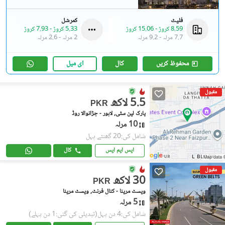
فلیٹ
کمرشل
8.59 کروڑ
-
15.06 کروڑ
5.33 کروڑ
-
7.93 کروڑ
7.7 مرلہ
-
9.2 مرلہ
2 مرلہ
-
2.6 مرلہ
محفوظ کریں
کال
ای میل
مقبول
5.5 لاکھ
PKR
پارک لین سٹی, لاہور - جڑانوالا روڈ
10 مرلہ
شامل کی:20 گھنٹے پہل
ایس ایم ایس
کال
مقبول
30 لاکھ
PKR
ویسٹ مرینا - کنال فرنٹ, ویسٹ مرینا
5 مرلہ
شامل کی:4 دن پہل
(تبدیلی کی گئی:1 دن پہلے)