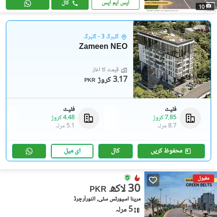
ایس ایم ایس
کال
10
گلبرگ 3 - گلبرگ
Zameen NEO
قیمت کا آغاز
3.17 کروڑ
PKR
فلیٹ
فلیٹ
7.85 کروڑ
4.48 کروڑ
8.7 مرلہ
5.1 مرلہ
محفوظ کریں
کال
ای میل
مقبول
30 لاکھ
PKR
مرینا اسپورٹس سٹی, النورآرچرڈ
5 مرلہ