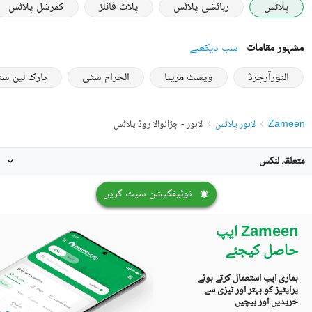
پلاٹس
رہائشی پلاٹس
پلاٹ فائلز
کمرشل پلاٹس
مشہور مقامات
سب دیکھیے
النورآرچرڈ
ویسٹ مرینا
الحرام سٹی
پارک لین س
Zameen
لاہور پلاٹس
لاہور - جڑانوالا روڈ پلاٹس
متعلقہ لنکس
نوٹیفکیشن سیٹ کریں
Zameen ایپ
حاصل کیجئے
ہماری ایپ استعمال کرتے ہوئے
پراپٹیز کو بہتر اور تیزی سے
خریدیں اور بیچیں