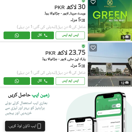
30 لاکھ
PKR
ویسٹ مرینا, لاہور - جڑانوالا روڈ
5 مرلہ
شامل کی:4 دن پہل
(تبدیلی کی گئی:1 دن پہلے)
ایس ایم ایس
کال
9
23.75 لاکھ
PKR
پارک لین سٹی, لاہور - جڑانوالا روڈ
5 مرلہ
شامل کی:4 دن پہل
(تبدیلی کی گئی:1 دن پہلے)
ایس ایم ایس
کال
12
زمین اپپ
حاصل کریں
ہماری ایپ استعمال کرتے ہوئے
پراپٹیز کو بہتر اور تیزی سے
خریدیں اور بیچیں
ایپ ڈاؤن لوڈ کریں۔