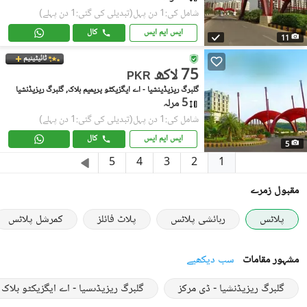
شامل کی:1 دن پہل
(تبدیلی کی گئی:1 دن پہلے)
ایس ایم ایس
کال
11
ٹائیٹینیم
75 لاکھ
PKR
گلبرگ ریزیڈینشیا - اے ایگزیکٹو پریمیم بلاک, گلبرگ ریزیڈنشیا
5 مرلہ
شامل کی:1 دن پہل
(تبدیلی کی گئی:1 دن پہلے)
ایس ایم ایس
کال
5
1
5
4
3
2
مقبول زمرے
پلاٹس
رہائشی پلاٹس
پلاٹ فائلز
کمرشل پلاٹس
مشہور مقامات
سب دیکھیے
گلبرگ ریزیڈنشیا - ڈی مرکز
گلبرگ ریزیڈںسیا - اے ایگزیکٹو بلاک