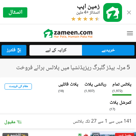
زمین اپپ
انسٹال
انسٹالز +4 ملین
خریدیے
کرایہ کے لیے
فلٹرز
5 مرلہ بیڈز گلبرگ ریزیڈنشیا میں پلاٹس برائے فروخت
پلاٹس تمام
رہائشی پلاٹ
پلاٹ فائلیں
مقام کی فہرست
)
18
(
)
1,937
(
)
1,972
(
کمرشل پلاٹ
)
17
(
141 میں سے 1 سے 27 تک پلاٹس
مقبول
ٹائیٹینیم
مقبول ترین