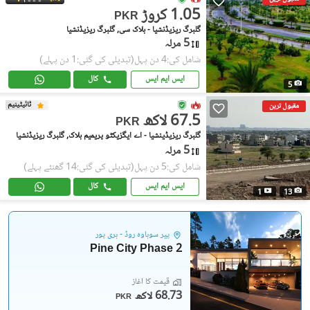
1.05 کروڑ
PKR
گلبرگ ریزیڈنشیا - بلاک سی, گلبرگ ریزیڈنشیا
5 مرلہ
شامل کی:4 دن پہل
(تبدیلی کی گئی:1 دن پہلے)
ایس ایم ایس
کال
5
ٹائیٹینیم
مقبول ترین
67.5 لاکھ
PKR
گلبرگ ریزیڈینشیا - اے ایگزیکٹو پریمیم بلاک, گلبرگ ریزیڈنشیا
5 مرلہ
شامل کی:5 دن پہل
(تبدیلی کی گئی:14 گھنٹے پہلے)
ایس ایم ایس
کال
1
13
پیر سوہاوہ روڈ - ہری پور
Pine City Phase 2
قیمت کا آغاز
68.73 لاکھ
PKR