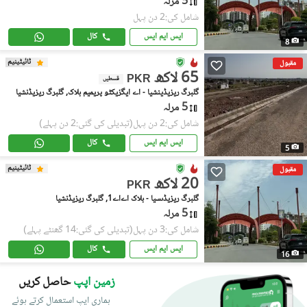
5 مرلہ
شامل کی:2 دن پہل
ایس ایم ایس
کال
8
ٹائیٹینیم
مقبول
65 لاکھ
PKR
قسطیں
گلبرگ ریزیڈینشیا - اے ایگزیکٹو پریمیم بلاک, گلبرگ ریزیڈنشیا
5 مرلہ
شامل کی:2 دن پہل
(تبدیلی کی گئی:2 دن پہلے)
ایس ایم ایس
کال
5
ٹائیٹینیم
مقبول
20 لاکھ
PKR
گلبرگ ریزیڈںسیا - بلاک اےاے1, گلبرگ ریزیڈنشیا
5 مرلہ
شامل کی:3 دن پہل
(تبدیلی کی گئی:14 گھنٹے پہلے)
ایس ایم ایس
کال
16
زمین اپپ
حاصل کریں
ہماری ایپ استعمال کرتے ہوئے