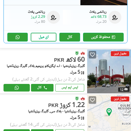
رہائشی پلاٹ
رہائشی پلاٹ
68.73 لاکھ
2.29 کروڑ
20 مرلہ
80 مرلہ
محفوظ کریں
کال
ای میل
مقبول ترین
60 لاکھ
PKR
گلبرگ ریزیڈینشیا - اے ایگزیکٹو پریمیم بلاک, گلبرگ ریزیڈنشیا
5 مرلہ
شامل کی:2 دن پہل
(تبدیلی کی گئی:2 گھنٹے پہلے)
ایس ایم ایس
کال
12
مقبول ترین
1.22 کروڑ
PKR
گلبرگ ریزیڈنشیا - بلاک سی, گلبرگ ریزیڈنشیا
5 مرلہ
شامل کی:3 دن پہل
(تبدیلی کی گئی:14 گھنٹے پہلے)