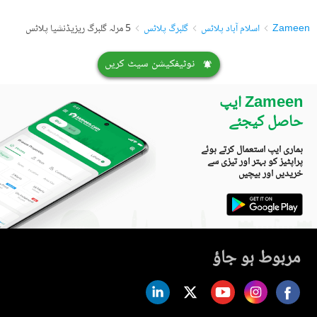
Zameen
اسلام آباد پلاٹس
گلبرگ پلاٹس
5 مرلہ گلبرگ ریزیڈنشیا پلاٹس
نوٹیفکیشن سیٹ کریں
Zameen ایپ
حاصل کیجئے
ہماری ایپ استعمال کرتے ہوئے
پراپٹیز کو بہتر اور تیزی سے
خریدیں اور بیچیں
مربوط ہو جاؤ