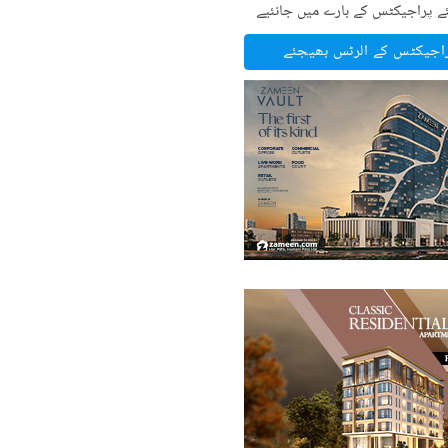
ے پراجیکٹس کے بارے میں جانئیے
راجیکٹس کے الرٹس بھیجئے