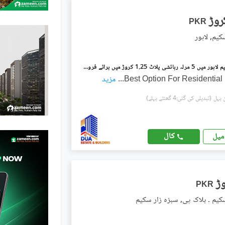
PKR
کیم, لاہور
سبزہ زار سکیم لاہور میں 5 مرلہ رہائشی پلاٹ 1.25 کروڑ میں برائے فروخت۔
Best Option For Residential
...
مزید
(تبدیلی کی گئی:4 گھنٹے پہلے)
کال
میل
PKR
کیم ۔ بلاک پی, سبزہ زار سکیم