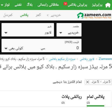
نیا
پراپرٹیز
پراپرٹی بلاکس
علاقائی راہنمائی
بلاگ
نقشے
ٹولز
خریدیے
گھر
پلاٹس
کمرشل
مقصد
شہر
خریدیے
لاہور
قیمت (PKR)
0
کوئی بھی
سے
Zameen
لاہور پلاٹس
سبزہ زار سکیم پلاٹس
5 مرلہ سبزہ زار سکیم ۔ بلاک کیو پلاٹس
5 مرلہ بیڈز سبزہ زار سکیم ۔ بلاک کیو میں پلاٹس برائے فروخت
تمام فلترز ہٹا دیجیے
5 مرلہ
-
5 مرلہ
پلاٹس تمام
رہائشی پلاٹ
)
2
(
)
2
(