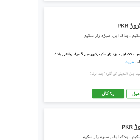
PKR
کیم ۔ بلاک ایل, سبزہ زار سکیم
سبزہ زار سکیم ۔ بلاک ایل سبزہ زار سکیم,لاہور میں 5 مرلہ رہائشی پلاٹ 1.25 کروڑ میں برائے فروخت۔
...
مزید
(تبدیلی کی گئی:1 ہفتہ پہلے)
کال
میل
PKR
کیم ۔ بلاک ایف, سبزہ زار سکیم