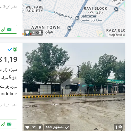
شامل کی:3 ہفتے پہل
ای 
1.19 کروڑ
سبزہ زار س
5 مرلہ
undefine
شامل کی:1 مہینہ پہل
ای 
تصدیق شدہ
1