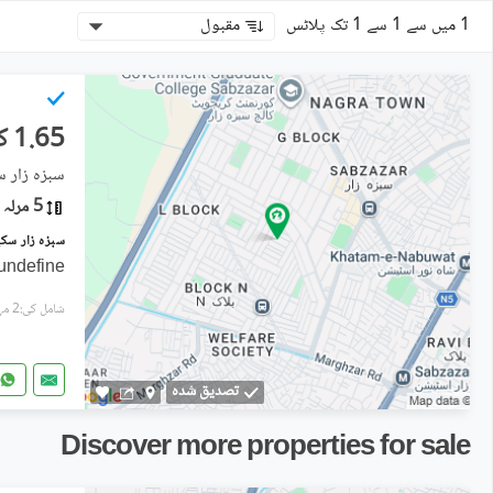
1 میں سے 1 سے 1 تک پلاٹس
مقبول
1.65 کروڑ
سبزہ زار س
5 مرلہ
undefine
شامل کی:2 مہینے پہل
تصدیق شدہ
Discover more properties for sale