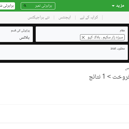
مز ید
پراپرٹی ش
کرایہ کے لیے
ایجنٹس
نئے پراجیکٹس
مقام
پراپرٹی کی قسم
پلاٹس
سبزہ زار سکیم ۔ بلاک کیو
مطلوبہ الفاظ
> 1 نتائج