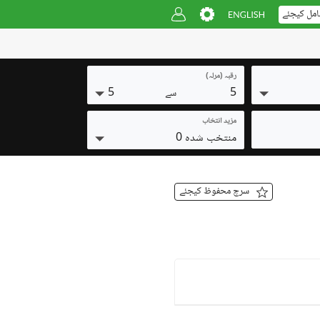
امل کیجئے
رقبہ (مرلہ)
5
5
سے
مزید انتخاب
منتخب شدہ 0
سرچ محفوظ کیجئے