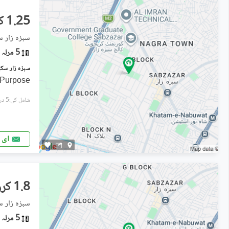
1.25 کروڑ
سبزہ زار س
5 مرلہ
 Purpose
شامل کی:5 دن پہل
ای 
1.8 کروڑ
سبزہ زار س
5 مرلہ