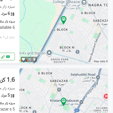
سبزہ زار س
6 مرلہ
6 Marla Plot 80c J Block Available
شامل کی:1 ہفتہ پہل
ای 
1.6 کروڑ
سبزہ زار س
5 مرلہ
5 Marla plot for sale in Sabzazar s