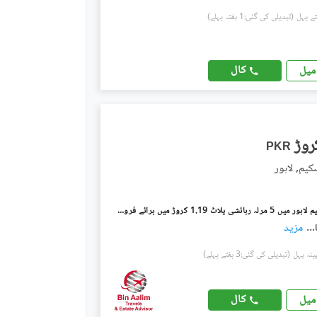
(تبدیلی کی گئی:1 ہفتہ پہلے)
کال
میل
PKR
کیم, لاہور
سبزہ زار سکیم لاہور میں 5 مرلہ رہائشی پلاٹ 1.19 کروڑ میں برائے فروخت۔
...
مزید
(تبدیلی کی گئی:3 ہفتے پہلے)
کال
میل