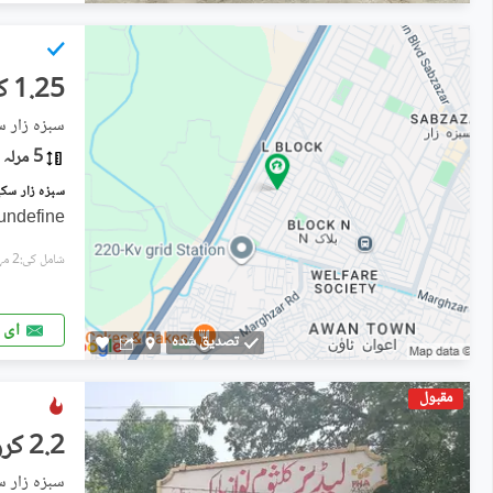
1.25 کروڑ
سبزہ زار س
5 مرلہ
undefine
شامل کی:2 مہینے پہل
ای 
تصدیق شدہ
مقبول
2.2 کروڑ
سبزہ زار س