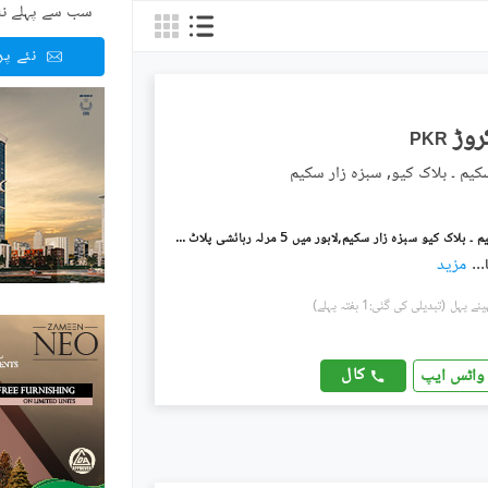
سب سے پہلے نئ
نئے پ
PKR
کیم ۔ بلاک کیو, سبزہ زار سکیم
سبزہ زار سکیم ۔ بلاک کیو سبزہ زار سکیم,لاہور میں 5 مرلہ رہائشی پلاٹ 1.65 کروڑ میں برائے فروخت۔
...
مزید
(تبدیلی کی گئی:1 ہفتہ پہلے)
کال
واٹس ایپ