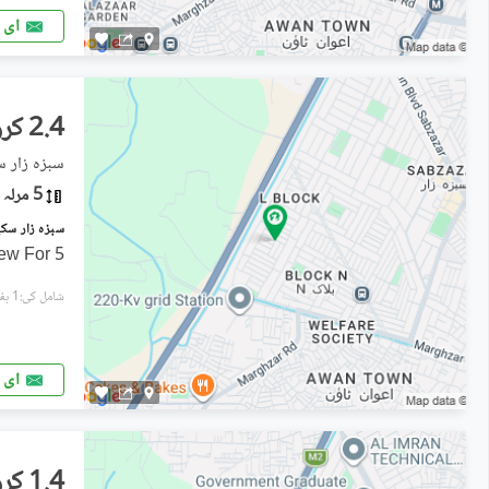
ای 
2.4 کروڑ
سبزہ زار س
5 مرلہ
5 Marla Brand New For
شامل کی:1 ہفتہ پہل
ای 
1.4 کروڑ