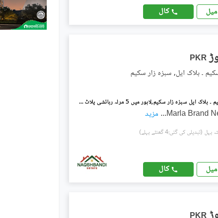
کال
میل
PKR
کیم ۔ بلاک ایل, سبزہ زار سکیم
سبزہ زار سکیم ۔ بلاک ایل سبزہ زار سکیم,لاہور میں 5 مرلہ رہائشی پلاٹ 2.4 کروڑ میں برائے فروخت۔
...
مزید
(تبدیلی کی گئی:4 گھنٹے پہلے)
کال
میل
PKR