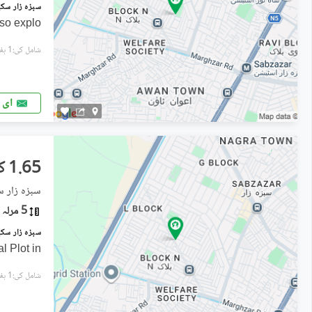
 so explo
شامل کی:1 ہفتہ پہل
ای 
1.65 کروڑ
سبزہ زار س
5 مرلہ
l Plot in
شامل کی:1 ہفتہ پہل