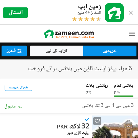
زمین اپپ
انسٹال
انسٹالز +4 ملین
خریدیے
کرایہ کے لیے
فلٹرز
6 مرلہ بیڈز ایلیٹ ٹاؤن میں پلاٹس برائے فروخت
پلاٹس تمام
رہائشی پلاٹ
مقام کی فہرست
)
13
(
)
13
(
3 میں سے 1 سے 3 تک پلاٹس
مقبول
32 لاکھ
PKR
ایلیٹ ٹاؤن, لاہور