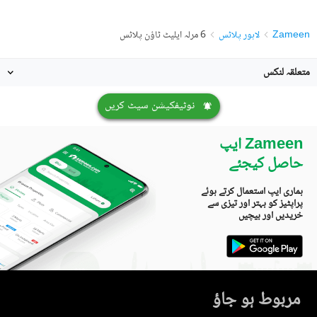
Zameen
لاہور پلاٹس
6 مرلہ ایلیٹ ٹاؤن پلاٹس
متعلقہ لنکس
نوٹیفکیشن سیٹ کریں
Zameen ایپ
حاصل کیجئے
ہماری ایپ استعمال کرتے ہوئے
پراپٹیز کو بہتر اور تیزی سے
خریدیں اور بیچیں
مربوط ہو جاؤ