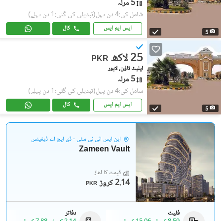
5 مرلہ
شامل کی:4 دن پہل
(تبدیلی کی گئی:1 دن پہلے)
ایس ایم ایس
کال
5
25 لاکھ
PKR
ایلیٹ ٹاؤن, لاہور
5 مرلہ
شامل کی:4 دن پہل
(تبدیلی کی گئی:1 دن پہلے)
ایس ایم ایس
کال
5
این ایس آئی ٹی سٹی - ڈی ایچ اے ڈیفینس
Zameen Vault
قیمت کا آغاز
2.14 کروڑ
PKR
فلیٹ
دفاتر