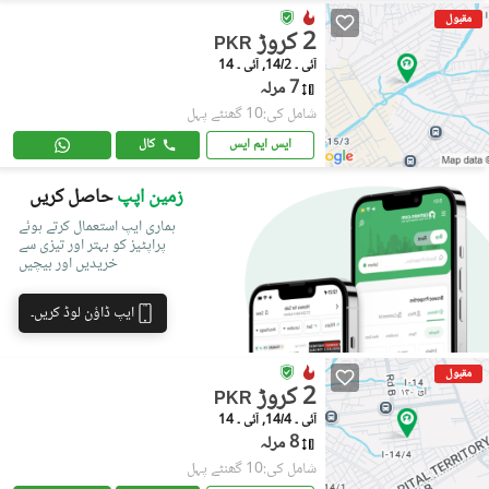
مقبول
2 کروڑ
PKR
آئی ۔ 14/2, آئی ۔ 14
7 مرلہ
شامل کی:10 گھنٹے پہل
ایس ایم ایس
کال
زمین اپپ
حاصل کریں
ہماری ایپ استعمال کرتے ہوئے
پراپٹیز کو بہتر اور تیزی سے
خریدیں اور بیچیں
ایپ ڈاؤن لوڈ کریں۔
مقبول
2 کروڑ
PKR
آئی ۔ 14/4, آئی ۔ 14
8 مرلہ
شامل کی:10 گھنٹے پہل