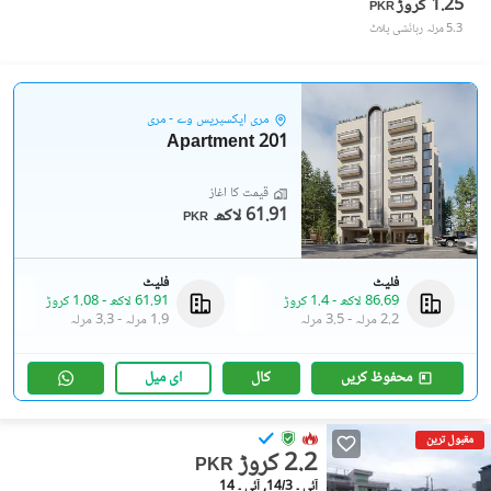
1.25 کروڑ
PKR
5.3 مرلہ
رہائشی پلاٹ
مری ایکسپریس وے - مری
201 Apartment
قیمت کا آغاز
61.91 لاکھ
PKR
فلیٹ
فلیٹ
86.69 لاکھ
-
1.4 کروڑ
61.91 لاکھ
-
1.08 کروڑ
2.2 مرلہ
-
3.5 مرلہ
1.9 مرلہ
-
3.3 مرلہ
محفوظ کریں
کال
ای میل
مقبول ترین
2.2 کروڑ
PKR
آئی ۔ 14/3, آئی ۔ 14