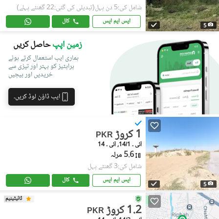
شامل کی:5 دن پہل
(تبدیلی کی گئی:22 گھنٹے پہلے)
ایس ایم ایس
کال
5
زمین اپپ
حاصل کریں
ہماری ایپ استعمال کرتے ہوئے
پراپٹیز کو بہتر اور تیزی سے
خریدیں اور بیچیں
ایپ ڈاؤن لوڈ کریں۔
1 کروڑ
PKR
آئی ۔ 14/1, آئی ۔ 14
5.6 مرلہ
شامل کی:3 گھنٹے پہل
ایس ایم ایس
کال
5
ٹائیٹینیم
1.2 کروڑ
PKR