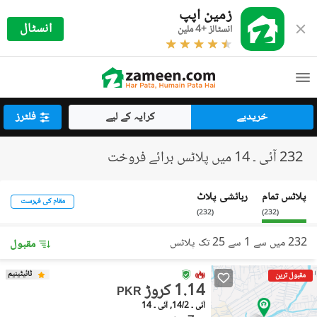
زمین اپپ
انسٹال
انسٹالز +4 ملین
خریدیے
کرایہ کے لیے
فلٹرز
232 آئی ۔ 14 میں پلاٹس برائے فروخت
پلاٹس تمام
رہائشی پلاٹ
مقام کی فہرست
)
232
(
)
232
(
232 میں سے 1 سے 25 تک پلاٹس
مقبول
ٹائیٹینیم
مقبول ترین
1.14 کروڑ
PKR
آئی ۔ 14/2, آئی ۔ 14