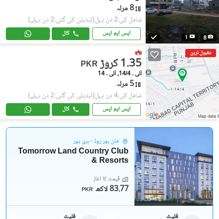
8 مرلہ
شامل کی:2 دن پہل
(تبدیلی کی گئی:2 دن پہلے)
ایس ایم ایس
کال
1
8
مقبول ترین
1.35 کروڑ
PKR
آئی ۔ 14/4, آئی ۔ 14
5 مرلہ
شامل کی:4 دن پہل
(تبدیلی کی گئی:2 دن پہلے)
ایس ایم ایس
کال
خان پور روڈ - ہری پور
Tomorrow Land Country Club
& Resorts
قیمت کا آغاز
83.77 لاکھ
PKR
فلیٹ
فلیٹ