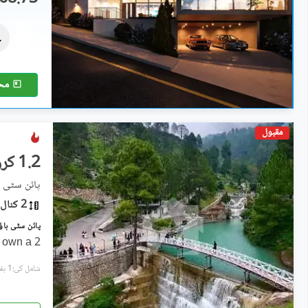
رہائشی پلاٹ
1.26 کروڑ
2 کنال
مح
مقبول
1.2 کروڑ
پائن سٹی 
2 کنال
o own a 2
شامل کی:1 ہفتہ پہل