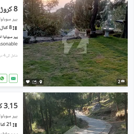
8 کروڑ
پیر سوہاوا,
8 کنال
asonable
شامل کی:4 دن پہل
2
3.15 کروڑ
پیر سوہاوا
21 کنال