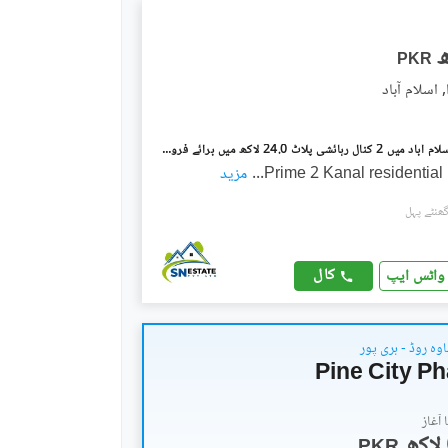
PKR
 اسلام آباد
پیر سوہاوا اسلام آباد میں 2 کنال رہائشی پلاٹ 24.0 لاکھ میں برائے فروخت۔
Prime 2 Kanal residential 
...
مزید
کال
واٹس ایپ
وہ روڈ - ہری پور
Pine City P
آغاز
PKR