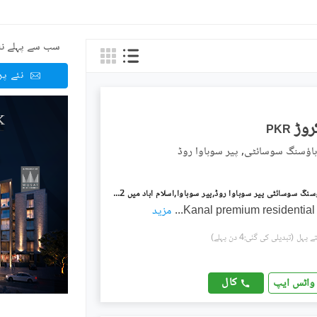
سب سے پہلے نئ
نئے پ
PKR
ہاؤسنگ سوسائٹی, پیر سوہاوا روڈ
پائن سٹی ہاؤسنگ سوسائٹی پیر سوہاوا روڈ,پیر سوہاوا,اسلام آباد میں 2 کنال رہائشی پلاٹ 2.85 کروڑ میں برائے فروخت۔
...
مزید
(تبدیلی کی گئی:4 دن پہلے)
کال
واٹس ایپ