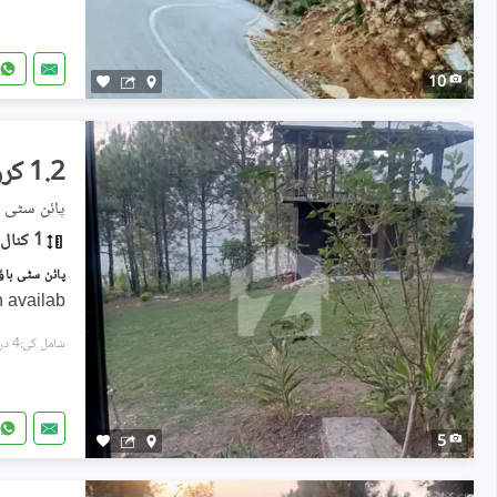
10
1.2 کروڑ
پائن سٹی 
1 کنال
 availab
شامل کی:4 دن پہل
5