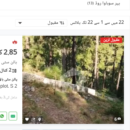
پیر سوہاوا روڈ
)
13
(
22 میں سے 1 سے 22 تک پلاٹس
مقبول
مقبول ترین
2.85 کروڑ
پائن سٹی 
2 کنال
2 Kanal premium residential plot. S
شامل کی:3 ہفتے پہل
6