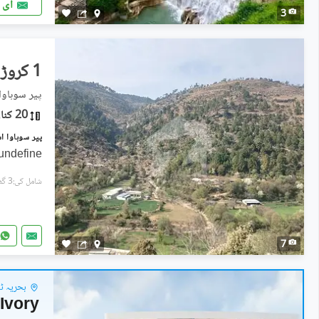
ای 
3
1 کروڑ
پیر سوہاوا,
20 کنال
undefine
شامل کی:3 گھنٹے پہل
7
بحریہ ٹاو
Ivory