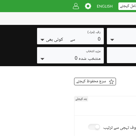
امل کیجئے
رقبہ (مرلہ)
0
کوئی بھی
سے
مزید انتخاب
منتخب شدہ 0
سرچ محفوظ کیجئے
بند کیجئے
ف تہجی سے ترتیب