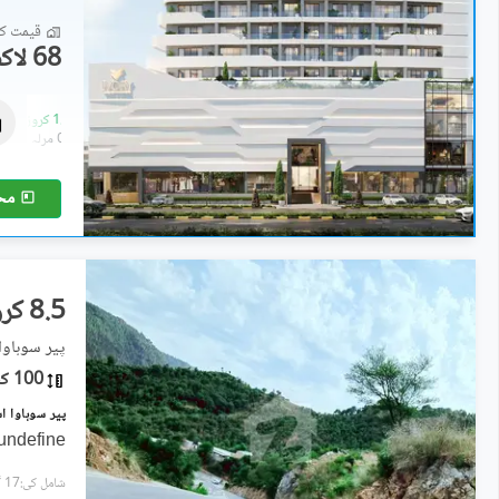
قیمت کا 
68 لاکھ
دکانات
68 لاکھ
-
1.05 کروڑ
0.2 مرلہ
-
0.3 مرلہ
مح
8.5 کروڑ
پیر سوہاوا,
100 کنال
undefine
شامل کی:17 گھنٹے پہل