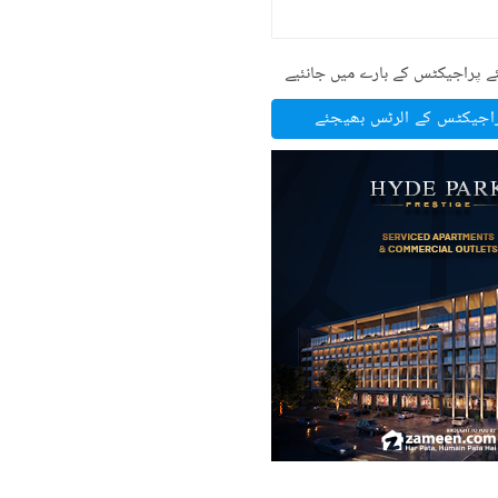
ے پراجیکٹس کے بارے میں جانئیے
راجیکٹس کے الرٹس بھیجئے