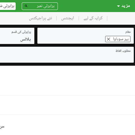
مز ید
پراپرٹی ش
کرایہ کے لیے
ایجنٹس
نئے پراجیکٹس
مقام
پراپرٹی کی قسم
پلاٹس
پیر سوہاوا
مطلوبہ الفاظ
حرو