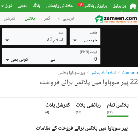
نیا
پراپرٹیز
پراپرٹی بلاکس
علاقائی راہنمائی
بلاگ
نقشے
ٹولز
خریدیے
گھر
پلاٹس
کمرشل
مقصد
شہر
خریدیے
اسلام آباد
قیمت (PKR)
0
کوئی بھی
سے
Zameen
اسلام آباد پلاٹس
پیر سوہاوا پلاٹس
22 پیر سوہاوا میں پلاٹس برائے فروخت
پلاٹس تمام
رہائشی پلاٹ
کمرشل پلاٹ
)
4
(
)
18
(
)
22
(
پیر سوہاوا میں پلاٹس برائے فروخت کے مقامات