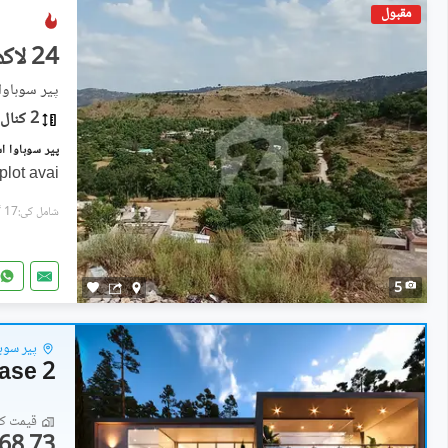
مقبول
24 لاکھ
پیر سوہاوا,
2 کنال
plot avai
شامل کی:17 گھنٹے پہل
5
پیر سوہا
hase 2
قیمت کا 
68.73 لاکھ