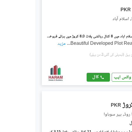
PKR
 اسلام آباد
پیر سوہاوا اسلام آباد میں 8 کنال رہائشی پلاٹ 8.0 کروڑ میں برائے فروخت۔
Beautiful Developed Plot Re
...
مزید
(تبدیلی کی گئی:2 دن پہلے)
کال
واٹس ایپ
PKR
 روڈ, پیر سوہاوا