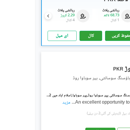
رہائشی پلاٹ
رہائشی پلاٹ
رہائشی پلاٹ
68.73 لاکھ
2.29 کروڑ
1.26 کروڑ
1 کنال
4 کنال
2 کنال
فوظ کریں
کال
ای میل
PKR
ہاؤسنگ سوسائٹی, پیر سوہاوا روڈ
پائن سٹی ہاؤسنگ سوسائٹی پیر سوہاوا روڈ,پیر سوہاوا,اسلام آباد میں 2 کنال رہائشی پلاٹ 1.2 کروڑ میں برائے فروخت۔
An excellent opportunity t
...
مزید
(تبدیلی کی گئی:2 دن پہلے)