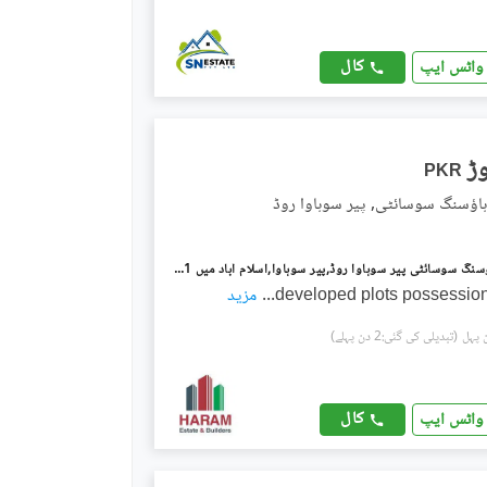
کال
واٹس ایپ
PKR
ہاؤسنگ سوسائٹی, پیر سوہاوا روڈ
پائن سٹی ہاؤسنگ سوسائٹی پیر سوہاوا روڈ,پیر سوہاوا,اسلام آباد میں 1 کنال رہائشی پلاٹ 1.2 کروڑ میں برائے فروخت۔
developed plots possession
...
مزید
(تبدیلی کی گئی:2 دن پہلے)
کال
واٹس ایپ