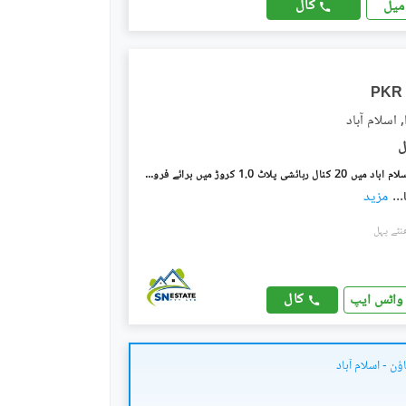
کال
میل
PKR
 اسلام آباد
پیر سوہاوا اسلام آباد میں 20 کنال رہائشی پلاٹ 1.0 کروڑ میں برائے فروخت۔
...
مزید
کال
واٹس ایپ
ٔن - اسلام آباد