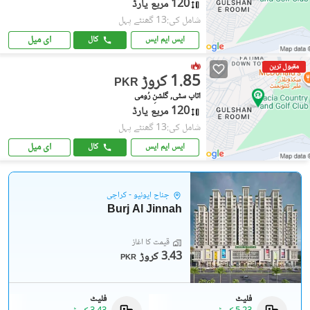
120 مربع یارڈ
شامل کی:13 گھنٹے پہل
ای میل
ایس ایم ایس
کال
مقبول ترین
1.85 کروڑ
PKR
اتاپ سٹی, گلشنِ رُومی
120 مربع یارڈ
شامل کی:13 گھنٹے پہل
ای میل
ایس ایم ایس
کال
جناح ایونیو - کراچی
Burj Al Jinnah
قیمت کا آغاز
3.43 کروڑ
PKR
فلیٹ
فلیٹ