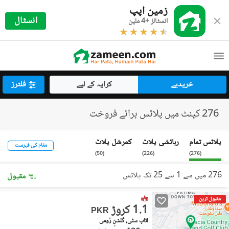
زمین اپپ
انسٹال
انسٹالز +4 ملین
خریدیے
کرایہ کے لیے
فلٹرز
276 کینٹ میں پلاٹس برائے فروخت
پلاٹس تمام
رہائشی پلاٹ
کمرشل پلاٹ
مقام کی فہرست
)
50
(
)
226
(
)
276
(
276 میں سے 1 سے 25 تک پلاٹس
مقبول
مقبول ترین
1.1 کروڑ
PKR
اتاپ سٹی, گلشنِ رُومی