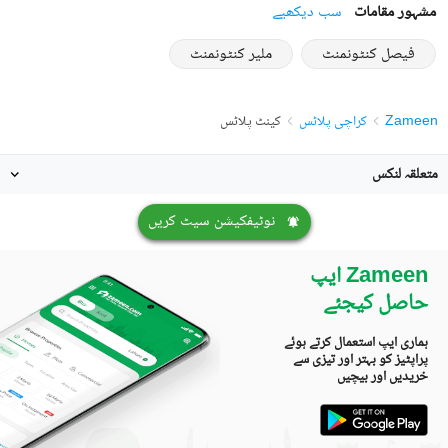
مشہور مقامات
سب دیکھیے
فیصل کنٹونمنٹ
ملیر کنٹونمنٹ
Zameen
کراچی پلاٹس
کینٹ پلاٹس
متعلقہ لنکس
نوٹیفکیشن سیٹ کریں
Zameen ایپ
حاصل کیجئے
ہماری ایپ استعمال کرتے ہوئے
پراپٹیز کو بہتر اور تیزی سے
خریدیں اور بیچیں