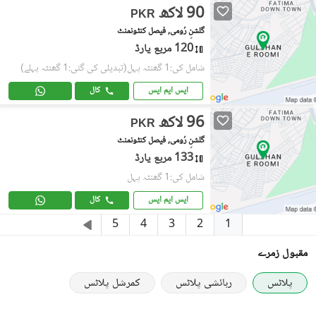
90 لاکھ
PKR
گلشنِ رُومی, فیصل کنٹونمنٹ
120 مربع یارڈ
شامل کی:1 گھنٹہ پہل
(تبدیلی کی گئی:1 گھنٹہ پہلے)
ایس ایم ایس
کال
96 لاکھ
PKR
گلشنِ رُومی, فیصل کنٹونمنٹ
133 مربع یارڈ
شامل کی:1 گھنٹہ پہل
ایس ایم ایس
کال
1
5
4
3
2
مقبول زمرے
پلاٹس
رہائشی پلاٹس
کمرشل پلاٹس