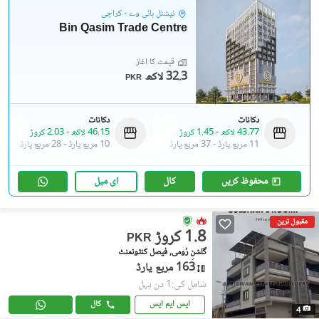
نیشنل ہائی وے - کراچی
Bin Qasim Trade Centre
قیمت کا آغاز
32.3 لاکھ
PKR
دکانات
دکانات
43.77 لاکھ
-
1.45 کروڑ
46.15 لاکھ
-
2.03 کروڑ
11 مربع یارڈ
-
37 مربع یارڈ
10 مربع یارڈ
-
28 مربع یارڈ
محفوظ کریں
کال
ای میل
مقبول ترین
1.8 کروڑ
PKR
گلشنِ رُومی, فیصل کنٹونمنٹ
163 مربع یارڈ
شامل کی:1 دن پہل
ایس ایم ایس
کال
4