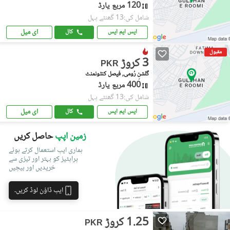
120 مربع یارڈ
شامل کی:13 گھنٹے پہل
ای میل
ایس ایم ایس
کال
مقبول
3 کروڑ
PKR
گلشنِ رُومی, فیصل کنٹونمنٹ
400 مربع یارڈ
شامل کی:13 گھنٹے پہل
ای میل
ایس ایم ایس
کال
زمین اپپ
حاصل کریں
ہماری ایپ استعمال کرتے ہوئے
پراپٹیز کو بہتر اور تیزی سے
خریدیں اور بیچیں
ایپ ڈاؤن لوڈ کریں۔
1.25 کروڑ
PKR