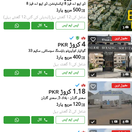
ڈی ایچ اے فیز 8 ایکسٹینشن, ڈی ایچ اے فیز 8
500 مربع یارڈ
شامل کی:12 گھنٹے پہل
(تبدیلی کی گئی:12 گھنٹے پہلے)
ایس ایم ایس
کال
3
مقبول ترین
4 کروڑ
PKR
گوالیار کوآپریٹو ہاؤسنگ سوسائٹی, سکیم 33
400 مربع یارڈ
شامل کی:1 گھنٹہ پہل
ایس ایم ایس
کال
3
مقبول ترین
1.18 کروڑ
PKR
سعدی گارڈن - بلاک 5, سعدی گارڈن
120 مربع یارڈ
شامل کی:2 گھنٹے پہل
ایس ایم ایس
کال
1
8