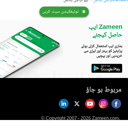
Zameen
کراچی پلاٹس
نیو کراچی پلاٹس
نوٹیفکیشن سیٹ کریں
Zameen ایپ
حاصل کیجئے
ہماری ایپ استعمال کرتے ہوئے
پراپٹیز کو بہتر اور تیزی سے
خریدیں اور بیچیں
مربوط ہو جاؤ
© Copyright 2007 - 2026 Zameen.com.
All Rights Reserved