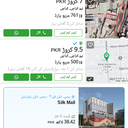
7 کروڑ
PKR
نیو کراچی, کراچی
761 مربع یارڈ
شامل کی:2 گھنٹے پہل
ایس ایم ایس
کال
1
9.5 کروڑ
PKR
نیو کراچی, کراچی
500 مربع یارڈ
شامل کی:1 ہفتہ پہل
(تبدیلی کی گئی:18 گھنٹے پہلے)
ایس ایم ایس
کال
بحریہ ٹاؤن فیز 7 - بحریہ ٹاؤن راولپنڈی
Silk Mall
قیمت کا آغاز
38.42 لاکھ
PKR