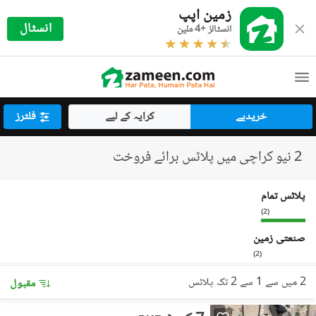
زمین اپپ
انسٹال
انسٹالز +4 ملین
خریدیے
کرایہ کے لیے
فلٹرز
2 نیو کراچی میں پلاٹس برائے فروخت
پلاٹس تمام
)
2
(
صنعتی زمین
)
2
(
2 میں سے 1 سے 2 تک پلاٹس
مقبول