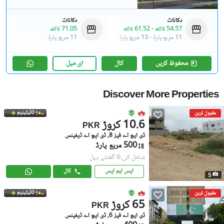
دکانات
دکانات
54.57 لاکھ
-
61.52 لاکھ
71.05 لاکھ
11 مربع یارڈ
-
13 مربع یارڈ
11 مربع یارڈ
محفوظ کریں
کال
ای میل
Discover More Properties
ٹائیٹینیم
مقبول ترین
10.6 کروڑ
PKR
ڈی ایچ اے فیز 8, ڈی ایچ اے ڈیفینس
500 مربع یارڈ
شامل کی:6 گھنٹے پہل
ایس ایم ایس
کال
5
ٹائیٹینیم
مقبول ترین
65 کروڑ
PKR
ڈی ایچ اے فیز 6, ڈی ایچ اے ڈیفینس