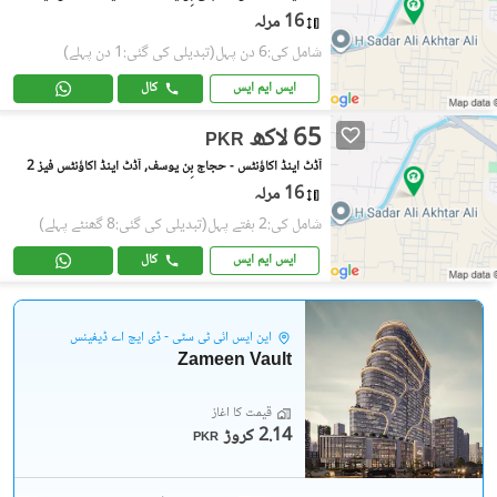
16 مرلہ
شامل کی:6 دن پہل
(تبدیلی کی گئی:1 دن پہلے)
ایس ایم ایس
کال
65 لاکھ
PKR
آڈٹ اینڈ اکاؤنٹس - حجاج بِن یوسف, آڈٹ اینڈ اکاؤنٹس فیز 2
16 مرلہ
شامل کی:2 ہفتے پہل
(تبدیلی کی گئی:8 گھنٹے پہلے)
ایس ایم ایس
کال
این ایس آئی ٹی سٹی - ڈی ایچ اے ڈیفینس
Zameen Vault
قیمت کا آغاز
2.14 کروڑ
PKR