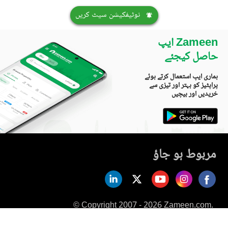
نوٹیفکیشن سیٹ کریں
Zameen ایپ
حاصل کیجئے
ہماری ایپ استعمال کرتے ہوئے
پراپٹیز کو بہتر اور تیزی سے
خریدیں اور بیچیں
مربوط ہو جاؤ
© Copyright 2007 - 2026 Zameen.com.
All Rights Reserved