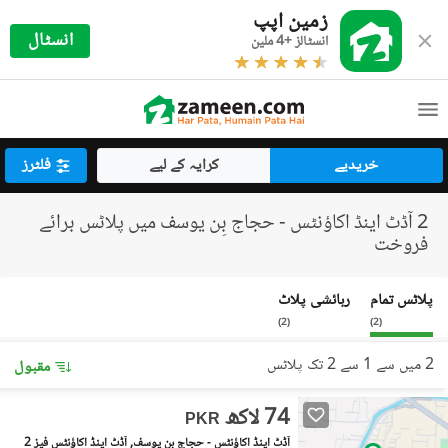
زمین اپپ
انسٹال
انسٹالز +4 ملین
خریدیے
کرایہ کے لیے
فلٹرز
2 آڈٹ اینڈ اکاؤنٹس - حجاج بِن یوسف میں پلاٹس برائے
فروخت
پلاٹس تمام
رہائشی پلاٹ
)
2
(
)
2
(
2 میں سے 1 سے 2 تک پلاٹس
مقبول
74 لاکھ
PKR
آڈٹ اینڈ اکاؤنٹس - حجاج بِن یوسف, آڈٹ اینڈ اکاؤنٹس فیز 2