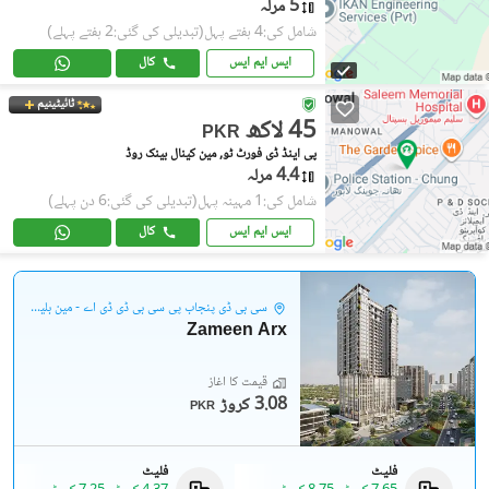
5 مرلہ
شامل کی:4 ہفتے پہل
(تبدیلی کی گئی:2 ہفتے پہلے)
ایس ایم ایس
کال
ٹائیٹینیم
45 لاکھ
PKR
پی اینڈ ڈی فورٹ ٹو, مین کینال بینک روڈ
4.4 مرلہ
شامل کی:1 مہینہ پہل
(تبدیلی کی گئی:6 دن پہلے)
ایس ایم ایس
کال
سی بی ڈی پنجاب پی سی بی ڈی ڈی اے - مین بلیوارڈ گلبرگ
Zameen Arx
قیمت کا آغاز
3.08 کروڑ
PKR
فلیٹ
فلیٹ