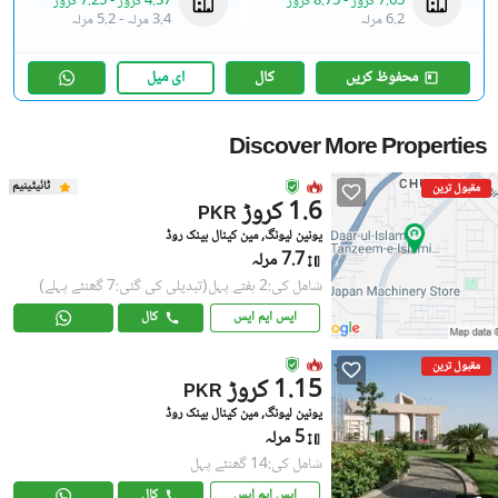
7.65 کروڑ
-
8.75 کروڑ
4.37 کروڑ
-
7.25 کروڑ
6.2 مرلہ
3.4 مرلہ
-
5.2 مرلہ
محفوظ کریں
کال
ای میل
Discover More Properties
ٹائیٹینیم
مقبول ترین
1.6 کروڑ
PKR
یونین لیونگ, مین کینال بینک روڈ
7.7 مرلہ
شامل کی:2 ہفتے پہل
(تبدیلی کی گئی:7 گھنٹے پہلے)
ایس ایم ایس
کال
مقبول ترین
1.15 کروڑ
PKR
یونین لیونگ, مین کینال بینک روڈ
5 مرلہ
شامل کی:14 گھنٹے پہل
ایس ایم ایس
کال