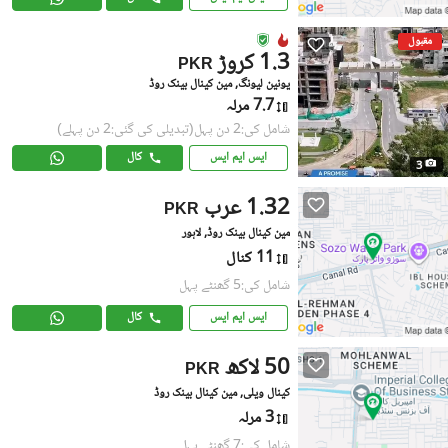
مقبول
1.3 کروڑ
PKR
یونین لیونگ, مین کینال بینک روڈ
7.7 مرلہ
شامل کی:2 دن پہل
(تبدیلی کی گئی:2 دن پہلے)
ایس ایم ایس
کال
3
1.32 عرب
PKR
مین کینال بینک روڈ, لاہور
11 کنال
شامل کی:5 گھنٹے پہل
ایس ایم ایس
کال
50 لاکھ
PKR
کینال ویلی, مین کینال بینک روڈ
3 مرلہ
شامل کی:7 گھنٹے پہل