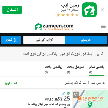
زمین اپپ
انسٹال
انسٹالز +4 ملین
خریدیے
کرایہ کے لیے
فلٹرز
2 پی اینڈ ڈی فورٹ ٹو میں پلاٹس برائے فروخت
پلاٹس تمام
کمرشل پلاٹ
رہائشی پلاٹ
)
1
(
)
1
(
)
2
(
2 میں سے 1 سے 2 تک پلاٹس
مقبول
25 لاکھ
PKR
پی اینڈ ڈی فورٹ ٹو, مین کینال بینک روڈ