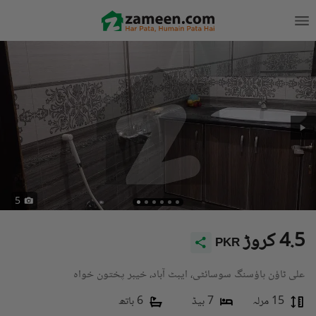
5
4.5 کروڑ
PKR
علی ٹاؤن ہاؤسنگ سوسائٹی، ایبٹ آباد، خیبر پختون خواہ
15 مرلہ
7 بیڈ
6 باتھ