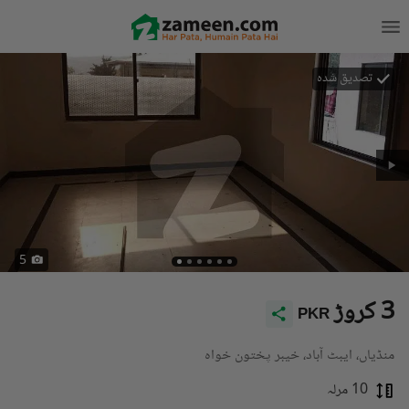
تصدیق شدہ
5
3 کروڑ
PKR
منڈیاں، ایبٹ آباد، خیبر پختون خواہ
10 مرلہ